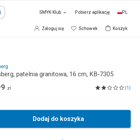
SMYK Klub
Pobierz aplikację
PL
Zaloguj się
Schowek
Koszyk
berg
sberg, patelnia granitowa, 16 cm, KB-7305
99
(1)
zł
Dodaj do koszyka