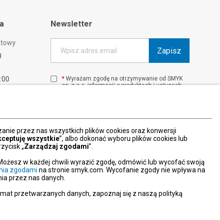
ta
Newsletter
ktowy
Zapisz
Wpisz adres email
0
1:00
*
Wyrażam zgodę na otrzymywanie od SMYK
sp. z o.o. informacji o produktach i usługach
00
oraz promocjach i zniżkach oferowanych
00
przez SMYK sp. z o.o., za pośrednictwem
środków komunikacji elektronicznej (e-mail).
W każdej chwili możesz z łatwością cofnąć
wyrażone zgody.
nie przez nas wszystkich plików cookies oraz konwersji
więcej
kceptuję wszystkie
”, albo dokonać wyboru plików cookies lub
zycisk „
Zarządzaj zgodami
”.
Możesz w każdej chwili wyrazić zgodę, odmówić lub wycofać swoją
nia zgodami
na stronie smyk.com. Wycofanie zgody nie wpływa na
ia przez nas danych.
emat przetwarzanych danych, zapoznaj się z naszą polityką