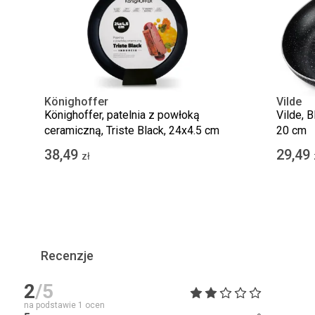
Könighoffer
Vilde
Könighoffer, patelnia z powłoką
Vilde, B
ceramiczną, Triste Black, 24x4.5 cm
20 cm
38,49
29,49
zł
Recenzje
2
/5
na podstawie
1
ocen