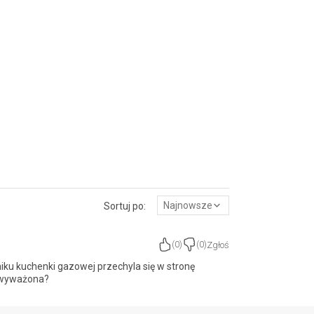
Najnowsze
Sortuj po:
Zgłoś
(
0
)
(
0
)
niku kuchenki gazowej przechyla się w stronę
e wyważona?