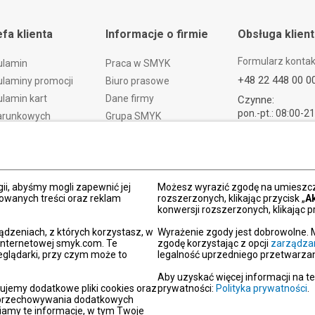
efa klienta
Informacje o firmie
Obsługa klien
Formularz konta
ulamin
Praca w SMYK
+48 22 448 00 0
laminy promocji
Biuro prasowe
lamin kart
Dane firmy
Czynne:
pon.-pt.: 08:00-2
arunkowych
Grupa SMYK
sob.: 09:00-21:
t i czas dostawy
Smyk.ua
ndz.: 10:00-18:
ty i wymiany
Smyk.ro
lamacje
Akt o usługach cyfrowych
dy płatności
Deklaracja dostępności
ii, abyśmy mogli zapewnić jej
Możesz wyrazić zgodę na umieszcza
zowanych treści oraz reklam
rozszerzonych, klikając przycisk „
A
Po
konwersji rozszerzonych, klikając pr
kacja SMYK
ądzeniach, z których korzystasz, w
Wyrażenie zgody jest dobrowolne. 
y podarunkowe
 internetowej smyk.com. Te
zgodę korzystając z opcji
zarządza
eglądarki, przy czym może to
legalność uprzedniego przetwarzan
dź sklep SMYK
gram SMYK Klub
Aby uzyskać więcej informacji na t
ujemy dodatkowe pliki cookies oraz
prywatności:
Polityka prywatności
.
letter
i przechowywania dodatkowych
unikaty
iamy te informacje, w tym Twoje