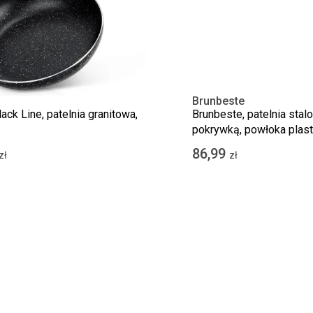
Brunbeste
lack Line, patelnia granitowa,
Brunbeste, patelnia stal
pokrywką, powłoka plast
cm
86,99
zł
zł