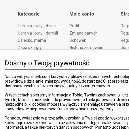
Kategorie
Moje konto
Str
Ubrania i buty - dzieci
Profil
Reg
Ubrania i buty - dorośli
Zmiana danych
Regu
Dziecko, mama
Schowek
Regu
Zabawki i gry
Historia zamówień
pod
Książki
Edycja zgód
Kosz
Dbamy o Twoją prywatność
Zdrowie i uroda
Polityka prywatności
Zwro
Dom i ogród
Ustawienia prywatności
Rek
Promocje
Śledzenie zamówień
Meto
Nasza witryna smyk.com korzysta z plików cookies i innych technolog
prawidłowe działanie, mierzyć wydajność, dostarczać Ci spersonali
Porady
Pay
dostosowanych do Twoich indywidualnych zainteresowań.
Mapa witryny
Apli
W tych celach zbieramy informacje o Tobie, Twoim zachowaniu i urz
Kart
tym te, które są niezbędne do prawidłowego funkcjonowania strony
niezbędne pliki cookies możesz wyłączyć zmieniając ustawienia prz
Znaj
spowodować nieprawidłowe funkcjonowanie naszej witryny.
Pro
Ponadto, wyłącznie w przypadku uzyskania Twojej zgody, wykorzyst
News
konwersje rozszerzone w celu uzyskiwania dostępu, analizowania 
Kom
informacji, a także niektórych danych osobowych. Ponadto udostępn