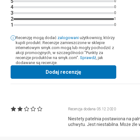
5
0
4
0
3
0
2
1
1
0
Recenzję mogą dodać
zalogowani
użytkownicy, którzy
kupili produkt. Recenzje zamieszczone w sklepie
internetowym smyk.com mogą lub mogły pochodzić z
akcji promocyjnych, w szczególności "Punkty za
recenzje produktów na smyk.com".
Sprawdź
, jak
dodawane są recenzje.
Dodaj recenzję
Recenzja dodana
05.12.2020
Niestety patelnia postawiona na pal
uchwytu. Jest niestabilna. Może źl