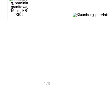
1
/
3