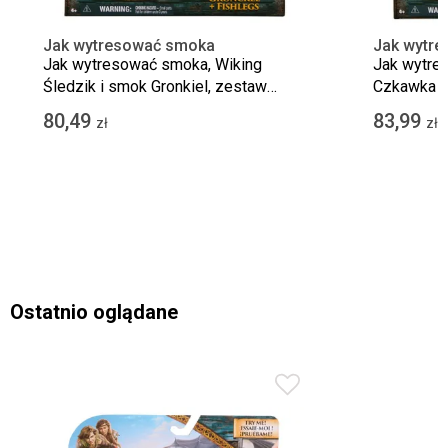
Jak wytresować smoka
Jak wytr
Jak wytresować smoka, Wiking
Jak wytre
Śledzik i smok Gronkiel, zestaw
Czkawka i
figurek
zestaw fig
80,49
83,99
zł
zł
Ostatnio oglądane