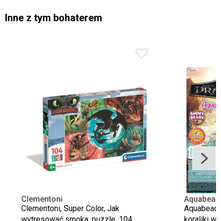
Inne z tym bohaterem
Clementoni
Aquabead
Clementoni, Super Color, Jak
Aquabeads
wytresować smoka, puzzle, 104
koraliki w