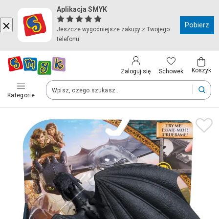
Aplikacja SMYK
Kraj i język
Pobierz
Jeszcze wygodniejsze zakupy z Twojego
telefonu
Wybierz kraj, aby przejść do zakupów
Polska (Poland)
Koszyk
Schowek
Zaloguj się
Kategorie
Twoje zamówienia dostarczymy na teren wybranego kraju.
Język
Polski
Po zmianie kraju część produktów może zostać usunięta z kosz
Zapisz