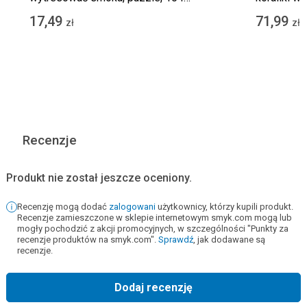
elementy
elementów
17,49
71,99
zł
zł
Recenzje
Produkt nie został jeszcze oceniony.
Recenzję mogą dodać
zalogowani
użytkownicy, którzy kupili produkt.
Recenzje zamieszczone w sklepie internetowym smyk.com mogą lub
mogły pochodzić z akcji promocyjnych, w szczególności "Punkty za
recenzje produktów na smyk.com".
Sprawdź
, jak dodawane są
recenzje.
Dodaj recenzję