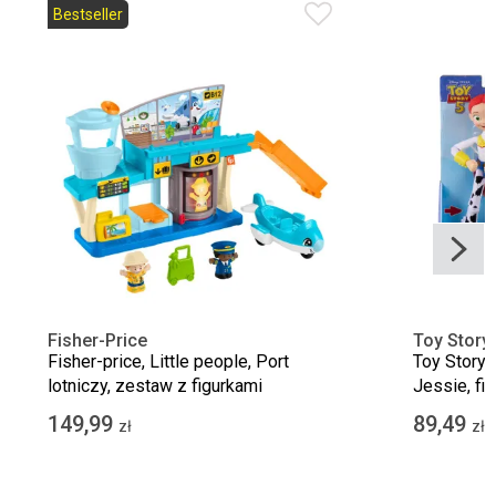
Bestseller
Fisher-Price
Toy Story
Fisher-price, Little people, Port
Toy Story 
lotniczy, zestaw z figurkami
Jessie, fi
149,99
89,49
zł
zł