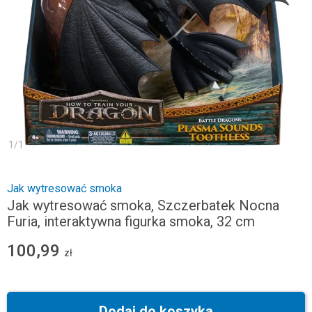
1
/
1
Jak wytresować smoka
Jak wytresować smoka, Szczerbatek Nocna
Furia, interaktywna figurka smoka, 32 cm
100,99
zł
Dodaj do koszyka