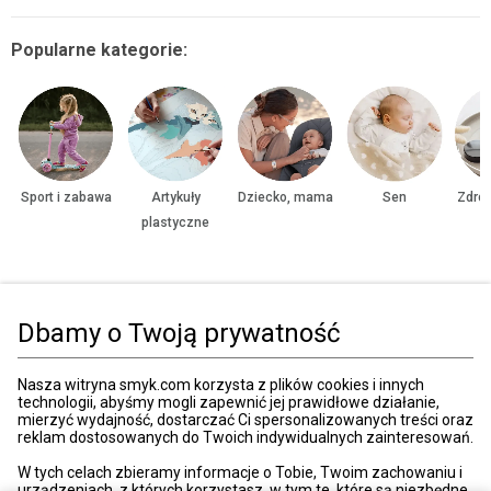
Popularne kategorie:
Sport i zabawa
Artykuły
Dziecko, mama
Sen
Zdrow
plastyczne
Strona główna
Zabawki, gry
Figurki
Figurki z bajek
Dbamy o Twoją prywatność
Kategorie
Nasza witryna smyk.com korzysta z plików cookies i innych
technologii, abyśmy mogli zapewnić jej prawidłowe działanie,
mierzyć wydajność, dostarczać Ci spersonalizowanych treści oraz
reklam dostosowanych do Twoich indywidualnych zainteresowań.
Moje konto
W tych celach zbieramy informacje o Tobie, Twoim zachowaniu i
urządzeniach, z których korzystasz, w tym te, które są niezbędne