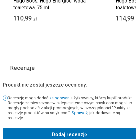
Hugo Boss, Hugo Energise, woda
Hugo Boss,
toaletowa, 75 ml
toaletowa,
110,99
114,99
zł
z
Recenzje
Produkt nie został jeszcze oceniony.
Recenzję mogą dodać
zalogowani
użytkownicy, którzy kupili produkt.
Recenzje zamieszczone w sklepie internetowym smyk.com mogą lub
mogły pochodzić z akcji promocyjnych, w szczególności "Punkty za
recenzje produktów na smyk.com".
Sprawdź
, jak dodawane są
recenzje.
Dodaj recenzję