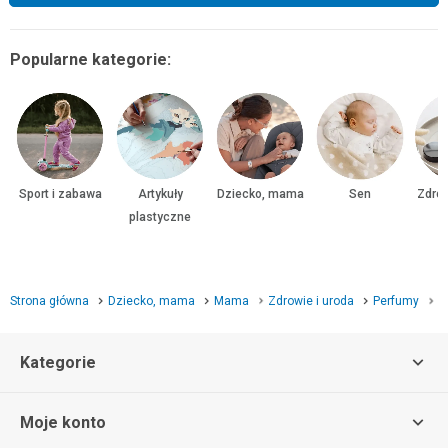
Popularne kategorie:
Sport i zabawa
Artykuły
Dziecko, mama
Sen
Zdrow
plastyczne
Strona główna
Dziecko, mama
Mama
Zdrowie i uroda
Perfumy
P
Kategorie
Moje konto