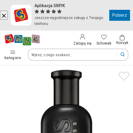
Aplikacja SMYK
Kraj i język
Pobierz
Jeszcze wygodniejsze zakupy z Twojego
telefonu
Wybierz kraj, aby przejść do zakupów
Polska (Poland)
Koszyk
Schowek
Zaloguj się
Kategorie
Twoje zamówienia dostarczymy na teren wybranego kraju.
Język
Polski
Po zmianie kraju część produktów może zostać usunięta z kosz
Zapisz