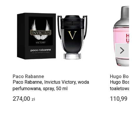
Paco Rabanne
Hugo Bos
Paco Rabanne, Invictus Victory, woda
Hugo Boss
perfumowana, spray, 50 ml
toaletowa,
274,00
110,99
zł
z