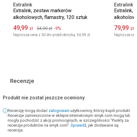
Extralink
Extralink
Extralink, zestaw markerów
Extralink,
alkoholowych, flamastry, 120 sztuk
alkoholowy
49,99
79,99
54,99
zł
-9%
zł
zł
Najniższa cena z 30 dni przed obniżką:
54,99 zł
Najniższa cen
Recenzje
Produkt nie został jeszcze oceniony.
Recenzję mogą dodać
zalogowani
użytkownicy, którzy kupili produkt.
Recenzje zamieszczone w sklepie internetowym smyk.com mogą lub
mogły pochodzić z akcji promocyjnych, w szczególności "Punkty za
recenzje produktów na smyk.com".
Sprawdź
, jak dodawane są
recenzje.