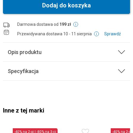
Dodaj do koszyka
Darmowa dostawa od
199 zł
Przewidywana dostawa
10 - 11 sierpnia
Sprawdź
Opis produktu
Specyfikacja
Inne z tej marki
-40% na 2-gi | -80% na 3-ci
-40% na 2-gi 