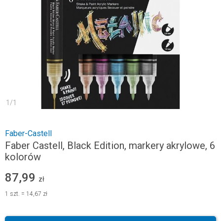
1
/
1
Faber-Castell
Faber Castell, Black Edition, markery akrylowe, 6
kolorów
87,99
zł
1
szt.
=
14,67 zł