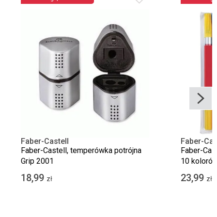
Faber-Castell
Faber-Cas
Faber-Castell, temperówka potrójna
Faber-Cast
Grip 2001
10 koloró
18,99
23,99
zł
zł