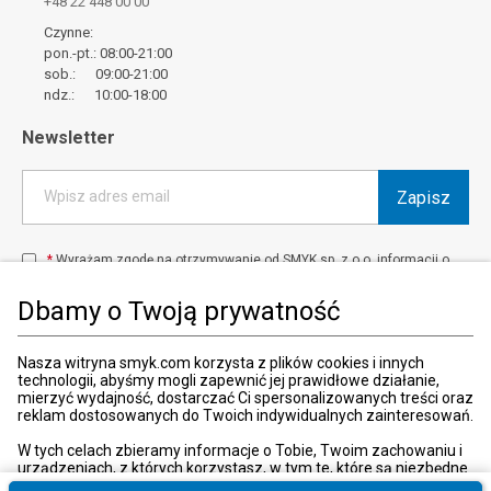
+48 22 448 00 00
Czynne:
pon.-pt.: 08:00-21:00
sob.: 09:00-21:00
ndz.: 10:00-18:00
Newsletter
Zapisz
Wpisz adres email
*
Wyrażam zgodę na otrzymywanie od SMYK sp. z o.o. informacji o
produktach i usługach oraz promocjach i zniżkach oferowanych
przez SMYK sp. z o.o., za pośrednictwem środków komunikacji
Dbamy o Twoją prywatność
elektronicznej (e-mail).
W każdej chwili możesz z łatwością cofnąć wyrażone zgody.
więcej
Nasza witryna smyk.com korzysta z plików cookies i innych
technologii, abyśmy mogli zapewnić jej prawidłowe działanie,
mierzyć wydajność, dostarczać Ci spersonalizowanych treści oraz
reklam dostosowanych do Twoich indywidualnych zainteresowań.
Kraj i język
:
Polska (Poland)
W tych celach zbieramy informacje o Tobie, Twoim zachowaniu i
urządzeniach, z których korzystasz, w tym te, które są niezbędne
do prawidłowego funkcjonowania strony internetowej smyk.com.