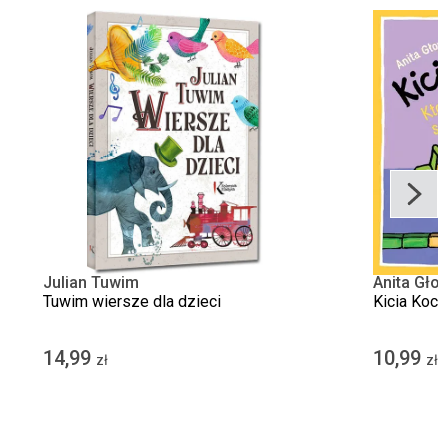
Julian Tuwim
Anita Gło
Tuwim wiersze dla dzieci
Kicia Koci
14,99
10,99
zł
zł