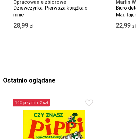
Opracowanie zbiorowe
Martin Wid
Dziewczynka. Pierwsza książka o
Biuro dete
mnie
Mai. Tajem
28,99
22,99
zł
zł
Ostatnio oglądane
-10% przy min. 2 szt.