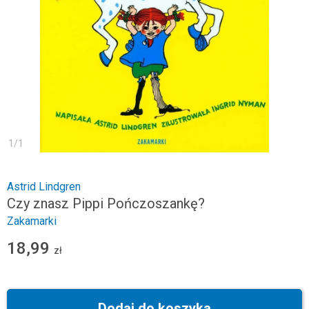
1
/
1
Astrid Lindgren
Czy znasz Pippi Pończoszankę?
Zakamarki
18,99
zł
Dodaj do koszyka