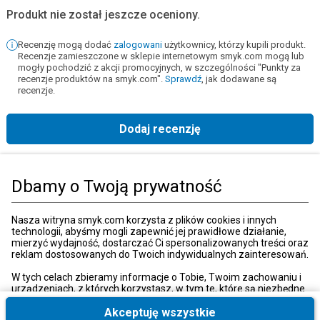
Produkt nie został jeszcze oceniony.
Recenzję mogą dodać
zalogowani
użytkownicy, którzy kupili produkt.
Recenzje zamieszczone w sklepie internetowym smyk.com mogą lub
mogły pochodzić z akcji promocyjnych, w szczególności "Punkty za
recenzje produktów na smyk.com".
Sprawdź
, jak dodawane są
recenzje.
Dodaj recenzję
Strona główna
Książki, muzyka, film
Książki
Literatura dziecięca
Dbamy o Twoją prywatność
Kategorie
Nasza witryna smyk.com korzysta z plików cookies i innych
technologii, abyśmy mogli zapewnić jej prawidłowe działanie,
mierzyć wydajność, dostarczać Ci spersonalizowanych treści oraz
reklam dostosowanych do Twoich indywidualnych zainteresowań.
Moje konto
W tych celach zbieramy informacje o Tobie, Twoim zachowaniu i
urządzeniach, z których korzystasz, w tym te, które są niezbędne
do prawidłowego funkcjonowania strony internetowej smyk.com.
Strefa klienta
Te niezbędne pliki cookies możesz wyłączyć zmieniając
Akceptuję wszystkie