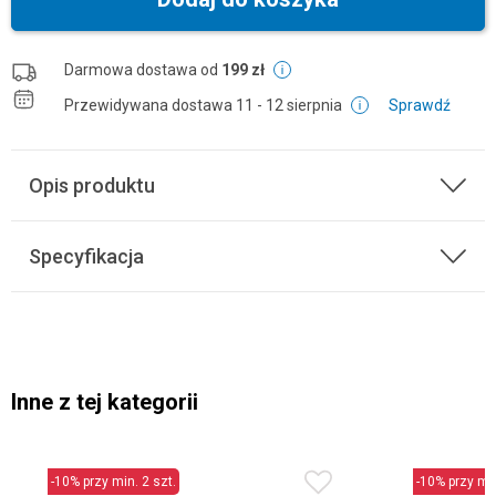
Darmowa dostawa od
199 zł
Przewidywana dostawa
11 - 12 sierpnia
Sprawdź
Opis produktu
Specyfikacja
Inne z tej kategorii
-10% przy min. 2 szt.
-10% przy min