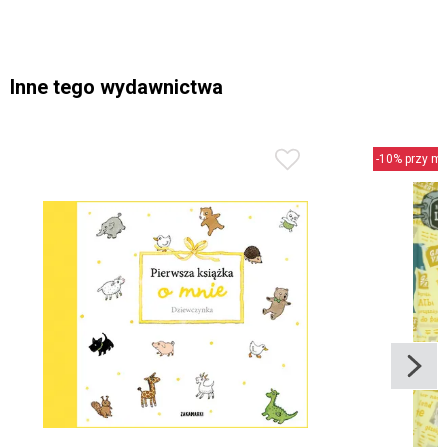
Inne tego wydawnictwa
-10% przy min