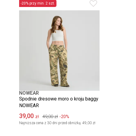
-20% przy min. 2 szt.
NOWEAR
Spodnie dresowe moro o kroju baggy
NOWEAR
39,00
49,00
zł
-20%
zł
Najniższa cena z 30 dni przed obniżką:
49,00 zł