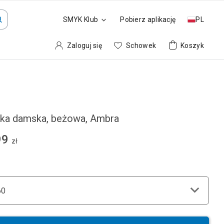
SMYK Klub
Pobierz aplikację
PL
Zaloguj się
Schowek
Koszyk
ka damska, beżowa, Ambra
99
zł
60