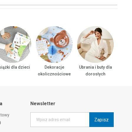
iążki dla dzieci
Dekoracje
Ubrania i buty dla
Ubrani
okolicznościowe
dorosłych
ta
Newsletter
ktowy
Zapisz
Wpisz adres email
0