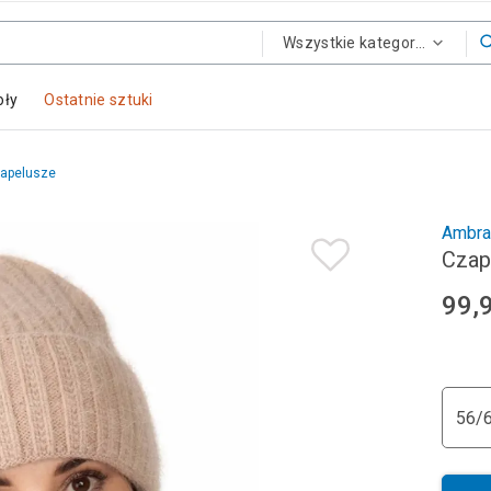
Wszystkie kategorie
oły
Ostatnie sztuki
kapelusze
Ambra
Czap
99,
56/