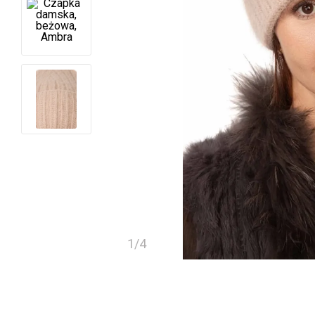
1
/
4