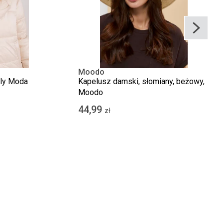
Moodo
aly Moda
Kapelusz damski, słomiany, beżowy,
Moodo
44,99
zł