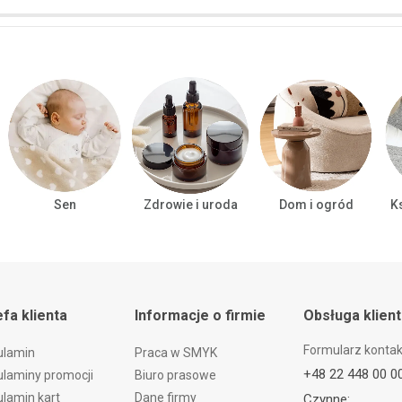
Sen
Zdrowie i uroda
Dom i ogród
Ks
efa klienta
Informacje o firmie
Obsługa klien
Formularz konta
ulamin
Praca w SMYK
+48 22 448 00 0
laminy promocji
Biuro prasowe
lamin kart
Dane firmy
Czynne: