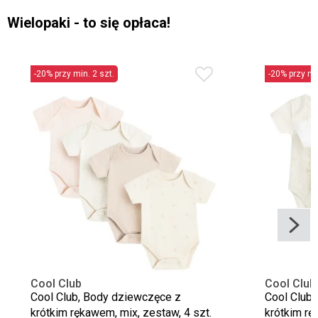
Wielopaki - to się opłaca!
-20% przy min. 2 szt.
-20% przy min
Cool Club
Cool Club
Cool Club, Body dziewczęce z
Cool Club,
krótkim rękawem, mix, zestaw, 4 szt.
krótkim rę