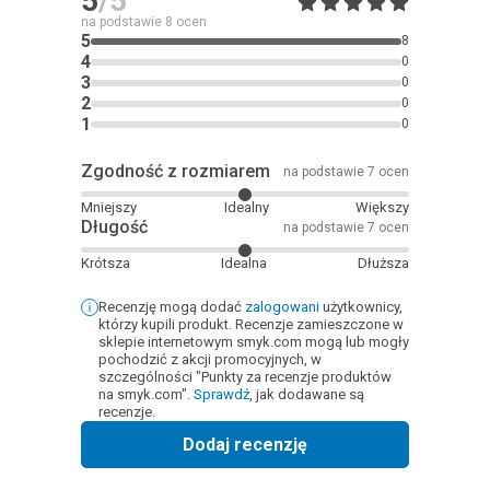
5
/5
na podstawie
8
ocen
5
8
4
0
3
0
2
0
1
0
Zgodność z rozmiarem
na podstawie 7 ocen
Mniejszy
Idealny
Większy
Długość
na podstawie 7 ocen
Krótsza
Idealna
Dłuższa
Recenzję mogą dodać
zalogowani
użytkownicy,
którzy kupili produkt. Recenzje zamieszczone w
sklepie internetowym smyk.com mogą lub mogły
pochodzić z akcji promocyjnych, w
szczególności "Punkty za recenzje produktów
na smyk.com".
Sprawdź
, jak dodawane są
recenzje.
Dodaj recenzję