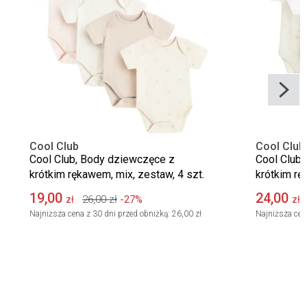
Cool Club
Cool Club
Cool Club, Body dziewczęce z
Cool Club,
krótkim rękawem, mix, zestaw, 4 szt.
krótkim rę
19,00
24,00
26,00
zł
-27%
zł
zł
Najniższa cena z 30 dni przed obniżką:
26,00 zł
Najniższa cen