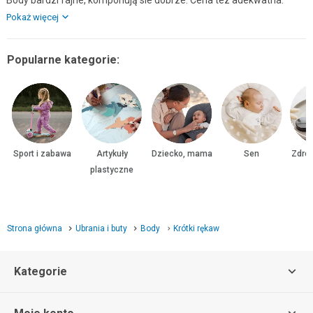
Body bardzi fajne, komponują sie dobrze. Cena tez adekwatna.
Pokaż więcej
Popularne kategorie:
Sport i zabawa
Artykuły
Dziecko, mama
Sen
Zdrow
plastyczne
Strona główna
Ubrania i buty
Body
Krótki rękaw
Kategorie