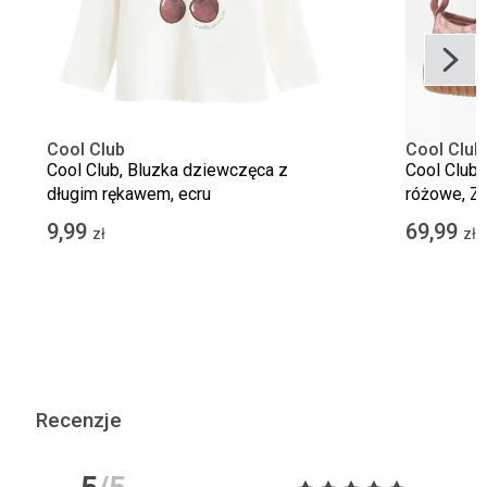
Cool Club
Cool Club
Cool Club, Bluzka dziewczęca z
Cool Club,
długim rękawem, ecru
różowe, Z
Barefoot
9,99
69,99
zł
zł
Recenzje