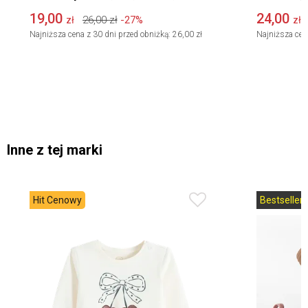
19,00
24,00
26,00
zł
-27%
zł
zł
Najniższa cena z 30 dni przed obniżką:
26,00 zł
Najniższa cen
Inne z tej marki
Hit Cenowy
Bestseller