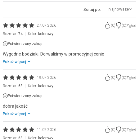
Najnowsze
Sortuj po:
Zgłoś
27.07.2026
(
0
)
(
0
)
Rozmiar:
74
Kolor:
kolorowy
Potwierdzony zakup
Wygodne bodziaki. Dorwaliśmy w promocyjnej cenie
Pokaż więcej
Zgłoś
19.07.2026
(
0
)
(
0
)
Rozmiar:
68
Kolor:
kolorowy
Potwierdzony zakup
dobra jakość
Pokaż więcej
Zgłoś
11.07.2026
(
0
)
(
0
)
Rozmiar:
68
Kolor:
kolorowy