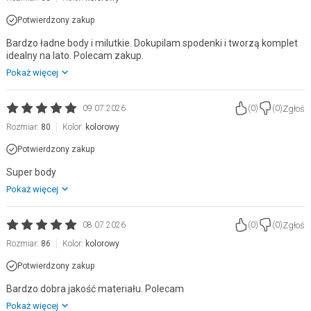
Potwierdzony zakup
Bardzo ładne body i milutkie. Dokupilam spodenki i tworzą komplet
idealny na lato. Polecam zakup.
Pokaż więcej
Zgłoś
09.07.2026
(
0
)
(
0
)
Rozmiar:
80
Kolor:
kolorowy
Potwierdzony zakup
Super body
Pokaż więcej
Zgłoś
08.07.2026
(
0
)
(
0
)
Rozmiar:
86
Kolor:
kolorowy
Potwierdzony zakup
Bardzo dobra jakość materiału. Polecam
Pokaż więcej