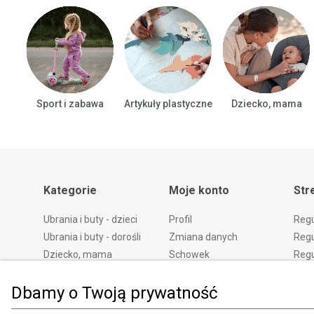
Sport i zabawa
Artykuły plastyczne
Dziecko, mama
Kategorie
Moje konto
Str
Ubrania i buty - dzieci
Profil
Reg
Ubrania i buty - dorośli
Zmiana danych
Regu
Dziecko, mama
Schowek
Regu
Zabawki i gry
Historia zamówień
pod
Dbamy o Twoją prywatność
Książki
Edycja zgód
Kosz
Zdrowie i uroda
Polityka prywatności
Zwro