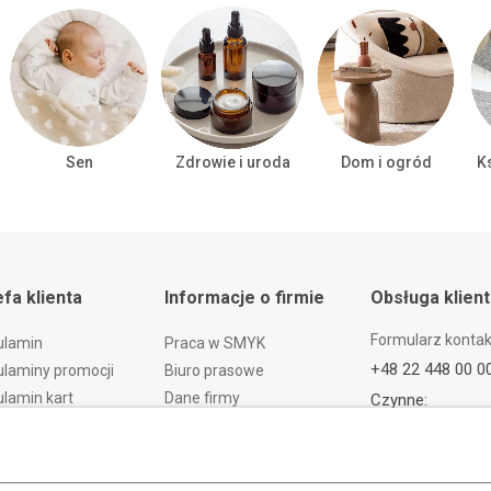
Sen
Zdrowie i uroda
Dom i ogród
Ks
efa klienta
Informacje o firmie
Obsługa klien
Formularz konta
ulamin
Praca w SMYK
+48 22 448 00 0
laminy promocji
Biuro prasowe
lamin kart
Dane firmy
Czynne:
pon.-pt.: 08:00-2
arunkowych
Grupa SMYK
sob.: 09:00-21:
t i czas dostawy
Smyk.ua
ndz.: 10:00-18:
ty i wymiany
Smyk.ro