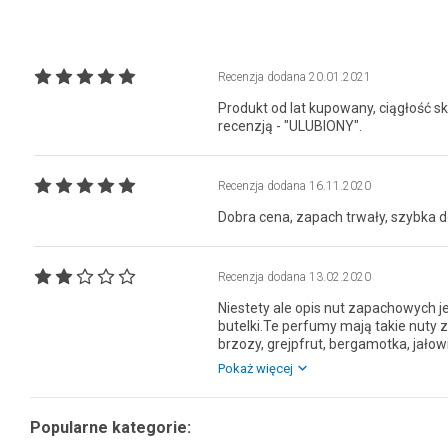
Recenzja dodana
20.01.2021
Produkt od lat kupowany, ciągłość 
recenzją - "ULUBIONY".
Recenzja dodana
16.11.2020
Dobra cena, zapach trwały, szybka 
Recenzja dodana
13.02.2020
Niestety ale opis nut zapachowych j
butelki.Te perfumy mają takie nuty z
brzozy, grejpfrut, bergamotka, jałowi
śliwka,brzoskwinia, szałwia, rozmar
Pokaż więcej
wetyweria, mech dębu, drzewo sand
Escape ale w mlecznej butelce. No 
wszystko.
Popularne kategorie: