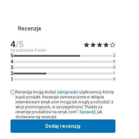
Recenzje
4
/5
na podstawie
3
ocen
5
2
4
0
3
0
2
1
1
0
Recenzję mogą dodać
zalogowani
użytkownicy, którzy
kupili produkt. Recenzje zamieszczone w sklepie
internetowym smyk.com mogą lub mogły pochodzić z
akcji promocyjnych, w szczególności "Punkty za
recenzje produktów na smyk.com".
Sprawdź
, jak
dodawane są recenzje.
Dodaj recenzję