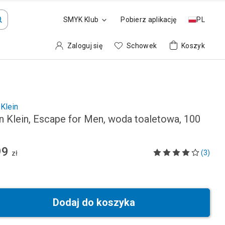
SMYK Klub
Pobierz aplikację
PL
Zaloguj się
Schowek
Koszyk
 Klein
in Klein, Escape for Men, woda toaletowa, 100
99
(3)
zł
Dodaj do koszyka