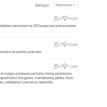
Najnowsze
Sortuj po:
Zgłoś
(
0
)
(
0
)
składania zamówień na CK Escape jest jednocześnie
Zgłoś
(
0
)
(
0
)
dostawa do punktu, polecam
Zgłoś
(
0
)
(
1
)
est mylący ponieważ perfumy różnią się kolorem
apachowe Linia głowy: mandarynka, jabłko, liście
ec, eukaliptus Linia serca: lawenda,
yn, cyprys Linia podstawy: drzewo różane, paczula,
ałowe A w opisie są podane nuty zapachowe dla
cóż mam nadzieję, że perfumy się spodobają mimo