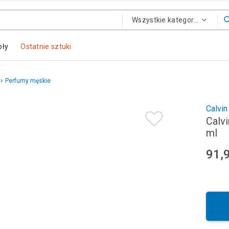
Wszystkie kategorie
oły
Ostatnie sztuki
Perfumy męskie
Calvin
Calv
ml
91,