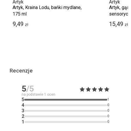
Artyk
Artyk
Artyk, Kraina Lodu, bańki mydlane,
Artyk, gąs
175 ml
sensorycz
9,49
15,49
zł
zł
Recenzje
5
/5
na podstawie
1
ocen
5
1
4
0
3
0
2
0
1
0