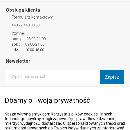
Obsługa klienta
Formularz kontaktowy
+48 22 448 00 00
Czynne:
pon.-pt.: 08:00-21:00
sob.: 09:00-21:00
ndz.: 10:00-18:00
Newsletter
Zapisz
Wpisz adres email
*
Wyrażam zgodę na otrzymywanie od SMYK sp. z o.o. informacji o
produktach i usługach oraz promocjach i zniżkach oferowanych
Dbamy o Twoją prywatność
przez SMYK sp. z o.o., za pośrednictwem środków komunikacji
elektronicznej (e-mail).
W każdej chwili możesz z łatwością cofnąć wyrażone zgody.
Nasza witryna smyk.com korzysta z plików cookies i innych
więcej
technologii, abyśmy mogli zapewnić jej prawidłowe działanie,
mierzyć wydajność, dostarczać Ci spersonalizowanych treści oraz
reklam dostosowanych do Twoich indywidualnych zainteresowań.