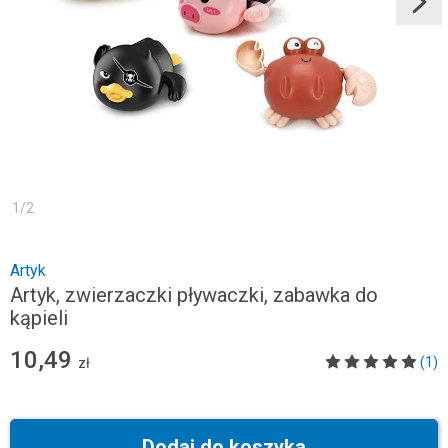
1
/
2
Artyk
Artyk, zwierzaczki pływaczki, zabawka do
kąpieli
10,49
(1)
zł
Dodaj do koszyka