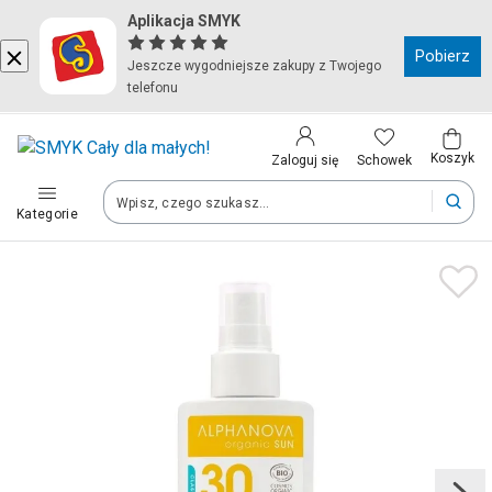
Aplikacja SMYK
Kraj i język
Pobierz
Jeszcze wygodniejsze zakupy z Twojego
telefonu
Wybierz kraj, aby przejść do zakupów
Polska (Poland)
Koszyk
Schowek
Zaloguj się
Kategorie
Twoje zamówienia dostarczymy na teren wybranego kraju.
Język
Polski
Po zmianie kraju część produktów może zostać usunięta z kosz
Zapisz