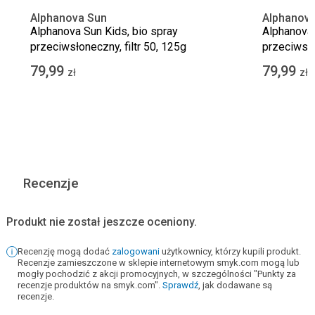
Alphanova Sun
Alphanova
Alphanova Sun Kids, bio spray
Alphanova 
przeciwsłoneczny, filtr 50, 125g
przeciwsło
79,99
79,99
zł
zł
Recenzje
Produkt nie został jeszcze oceniony.
Recenzję mogą dodać
zalogowani
użytkownicy, którzy kupili produkt.
Recenzje zamieszczone w sklepie internetowym smyk.com mogą lub
mogły pochodzić z akcji promocyjnych, w szczególności "Punkty za
recenzje produktów na smyk.com".
Sprawdź
, jak dodawane są
recenzje.