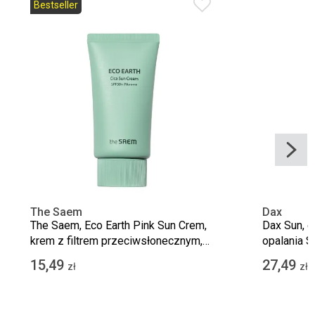
Bestseller
The Saem
Dax
The Saem, Eco Earth Pink Sun Crem,
Dax Sun, e
krem z filtrem przeciwsłonecznym,
opalania 
SPF 50+
kakaowym,
15,49
27,49
zł
zł