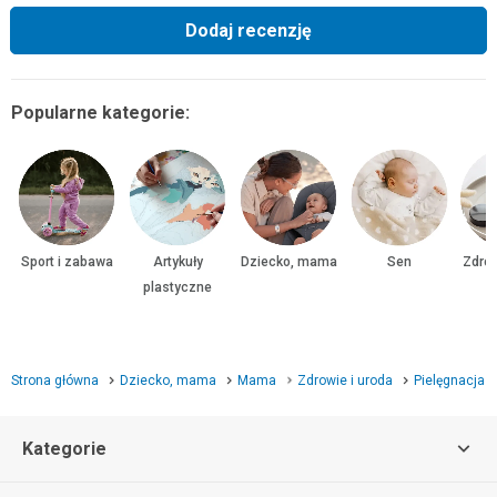
Dodaj recenzję
Popularne kategorie:
Sport i zabawa
Artykuły
Dziecko, mama
Sen
Zdrow
plastyczne
Strona główna
Dziecko, mama
Mama
Zdrowie i uroda
Pielęgnacja
Kategorie