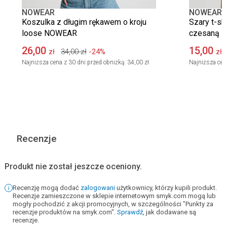
NOWEAR
NOWEAR
Koszulka z długim rękawem o kroju
Szary t-sh
loose NOWEAR
czesaną 
26,00
15,00
34,00
zł
-24%
zł
zł
Najniższa cena z 30 dni przed obniżką:
34,00 zł
Najniższa cen
Recenzje
Produkt nie został jeszcze oceniony.
Recenzję mogą dodać
zalogowani
użytkownicy, którzy kupili produkt.
Recenzje zamieszczone w sklepie internetowym smyk.com mogą lub
mogły pochodzić z akcji promocyjnych, w szczególności "Punkty za
recenzje produktów na smyk.com".
Sprawdź
, jak dodawane są
recenzje.