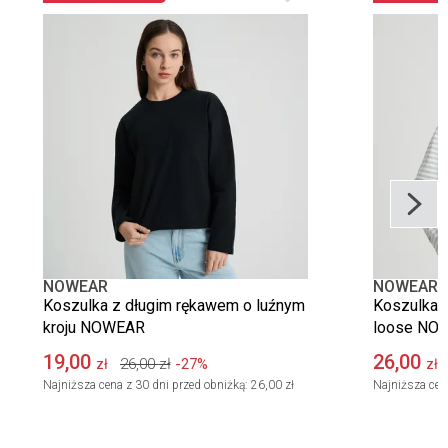
NOWEAR
NOWEAR
Koszulka z długim rękawem o luźnym
Koszulka z
kroju NOWEAR
loose NO
19,00
26,00
26,00
zł
-27%
zł
zł
Najniższa cena z 30 dni przed obniżką:
26,00 zł
Najniższa cen