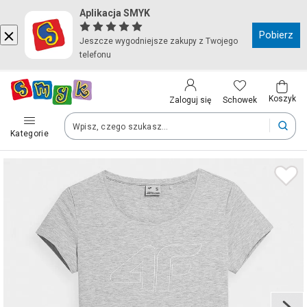
Aplikacja SMYK
Kraj i język
Pobierz
Jeszcze wygodniejsze zakupy z Twojego
telefonu
Wybierz kraj, aby przejść do zakupów
Polska (Poland)
Koszyk
Schowek
Zaloguj się
Kategorie
Twoje zamówienia dostarczymy na teren wybranego kraju.
Język
Polski
Po zmianie kraju część produktów może zostać usunięta z kosz
Zapisz