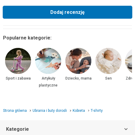
Dodaj recenzję
Popularne kategorie:
Sport i zabawa
Artykuły
Dziecko, mama
Sen
Zdrow
plastyczne
Strona główna
Ubrania i buty dorośli
Kobieta
T-shirty
Kategorie