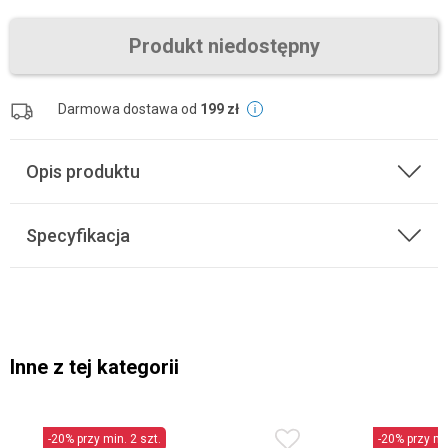
Produkt niedostępny
Darmowa dostawa od
199 zł
Opis produktu
Specyfikacja
Inne z tej kategorii
-20% przy min. 2 szt.
-20% przy min