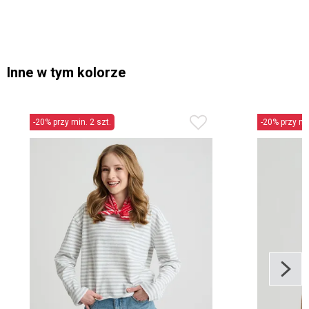
Inne w tym kolorze
-20% przy min. 2 szt.
-20% przy min