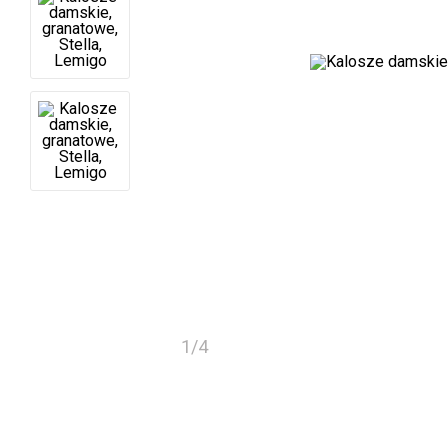
1
/
4