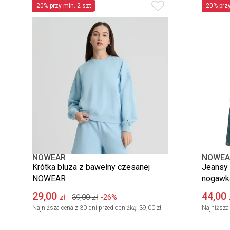
-20% przy min. 2 szt.
-20% przy
NOWEAR
NOWEA
Krótka bluza z bawełny czesanej
Jeansy 
NOWEAR
nogawk
29,00
44,00
39,00
zł
-26%
zł
Najniższa cena z 30 dni przed obniżką:
39,00 zł
Najniższa 