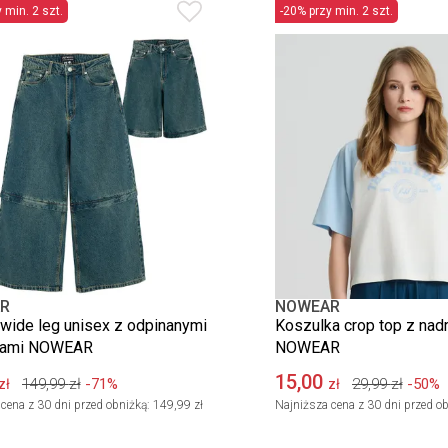
 min. 2 szt.
-20% przy min. 2 szt.
R
NOWEAR
wide leg unisex z odpinanymi
Koszulka crop top z nad
ami NOWEAR
NOWEAR
15,00
149,99
zł
-71%
29,99
zł
-50%
zł
zł
cena z 30 dni przed obniżką:
149,99 zł
Najniższa cena z 30 dni przed ob