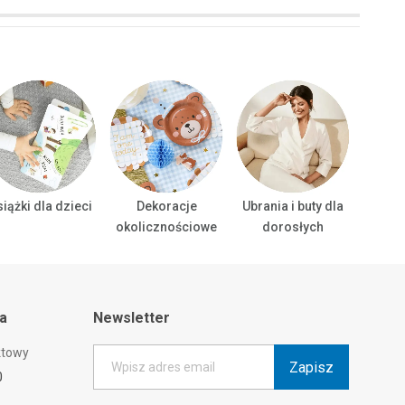
iążki dla dzieci
Dekoracje
Ubrania i buty dla
Ubrani
okolicznościowe
dorosłych
ta
Newsletter
ktowy
Zapisz
Wpisz adres email
0