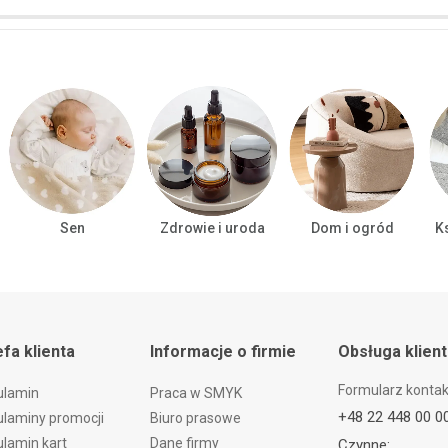
Sen
Zdrowie i uroda
Dom i ogród
Ks
efa klienta
Informacje o firmie
Obsługa klien
Formularz konta
ulamin
Praca w SMYK
+48 22 448 00 0
laminy promocji
Biuro prasowe
lamin kart
Dane firmy
Czynne: