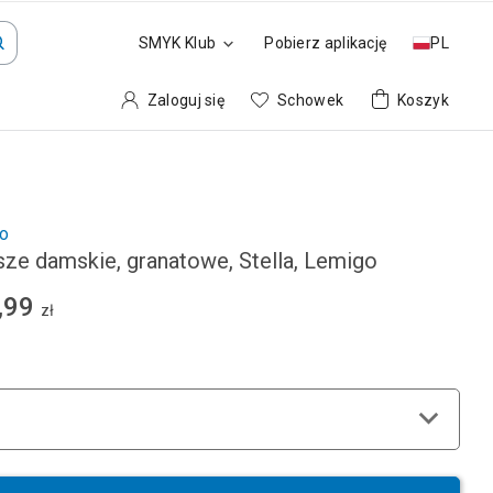
SMYK Klub
Pobierz aplikację
PL
Zaloguj się
Schowek
Koszyk
o
sze damskie, granatowe, Stella, Lemigo
,99
zł