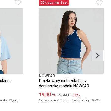
-20% przy min. 2 szt.
NOWEAR
rukiem
Prążkowany niebieski top z
domieszką modalu NOWEAR
19,00
39,99
zł
-52%
zł
niżką:
29,99 zł
Najniższa cena z 30 dni przed obniżką:
39,99 zł