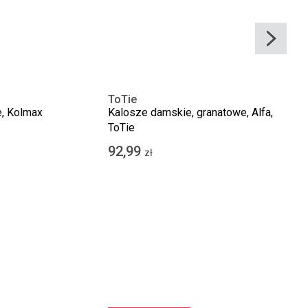
ToTie
e, Kolmax
Kalosze damskie, granatowe, Alfa,
ToTie
92,99
zł