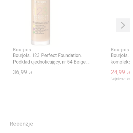
Bourjois
Bourjois
Bourjois, 123 Perfect Foundation,
Bourjois, 
Podkład ujednolicający, nr 54 Beige,
komplekse
30 ml
ml
36,99
24,99
zł
zł
Najniższa cen
Recenzje