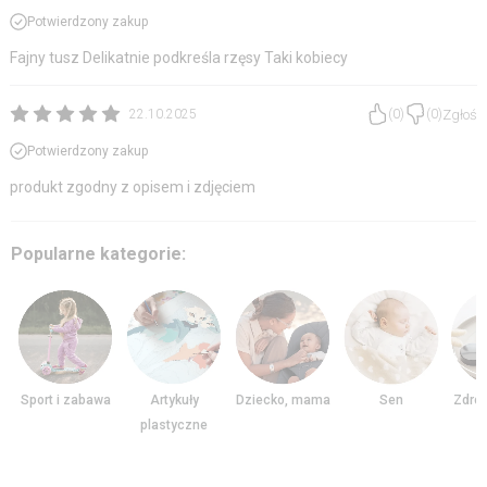
Potwierdzony zakup
Fajny tusz Delikatnie podkreśla rzęsy Taki kobiecy
Zgłoś
22.10.2025
(
0
)
(
0
)
Potwierdzony zakup
produkt zgodny z opisem i zdjęciem
Popularne kategorie:
Sport i zabawa
Artykuły
Dziecko, mama
Sen
Zdrow
plastyczne