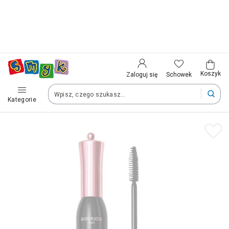
Aplikacja SMYK
Kraj i język
Pobierz
Jeszcze wygodniejsze zakupy z Twojego
telefonu
Wybierz kraj, aby przejść do zakupów
Polska (Poland)
Koszyk
Schowek
Zaloguj się
Kategorie
Twoje zamówienia dostarczymy na teren wybranego kraju.
Język
Polski
Po zmianie kraju część produktów może zostać usunięta z kosz
Zapisz