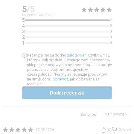
5
/5
na podstawie
2
ocen
5
2
4
0
3
0
2
0
1
0
Recenzję mogą dodać
zalogowani
użytkownicy,
którzy kupili produkt. Recenzje zamieszczone w
sklepie internetowym smyk.com mogą lub mogły
pochodzić z akcji promocyjnych, w
szczególności "Punkty za recenzje produktów
na smyk.com".
Sprawdź
, jak dodawane są
recenzje.
Dodaj recenzję
Najnowsze
Sortuj po:
Zgłoś
15.05.2026
(
0
)
(
0
)