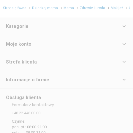
Strona główna
Dziecko, mama
Mama
Zdrowie i uroda
Makijaż
O
Kategorie
Moje konto
Strefa klienta
Informacje o firmie
Obsługa klienta
Formularz kontaktowy
+48 22 448 00 00
Czynne:
pon.-pt.: 08:00-21:00
sob.: 09:00-21:00