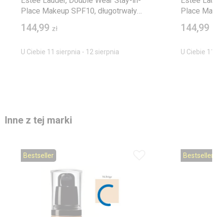
Estée Lauder, Double Wear Stay-in-
Estée Laud
Place Makeup SPF10, długotrwały
Place Mak
podkład matujący, 2N1 Desert Beige,
podkład ma
144,99
144,99
zł
z
30 ml
U Ciebie 11 sierpnia - 12 sierpnia
U Ciebie 11 
Inne z tej marki
Bestseller
Bestseller