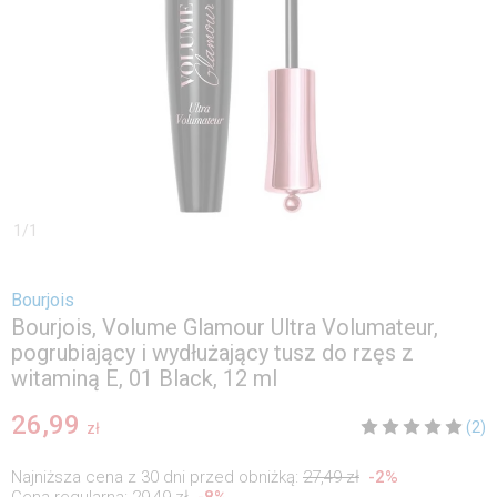
1
/
1
Bourjois
Bourjois, Volume Glamour Ultra Volumateur,
pogrubiający i wydłużający tusz do rzęs z
witaminą E, 01 Black, 12 ml
26,99
(2)
zł
Najniższa cena z 30 dni przed obniżką:
27,49 zł
-
2
%