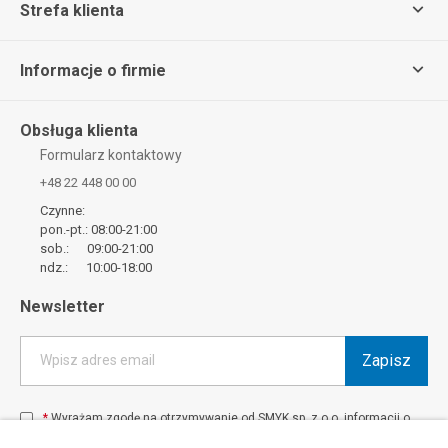
Strefa klienta
Informacje o firmie
Obsługa klienta
Formularz kontaktowy
+48 22 448 00 00
Czynne:
pon.-pt.: 08:00-21:00
sob.: 09:00-21:00
ndz.: 10:00-18:00
Newsletter
Zapisz
Wpisz adres email
*
Wyrażam zgodę na otrzymywanie od SMYK sp. z o.o. informacji o
produktach i usługach oraz promocjach i zniżkach oferowanych
przez SMYK sp. z o.o., za pośrednictwem środków komunikacji