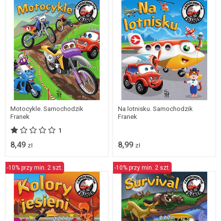
Motocykle. Samochodzik
Na lotnisku. Samochodzik
Franek
Franek
1
8,49
8,99
zł
zł
-10% przy min. 2 szt.
-10% przy min. 2 szt.