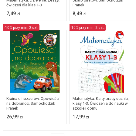
Matematyka. Dzielenie. Zeszyt
Skarb piratów. Samochodzik
ćwiczeń dla klas 1-3
Franek
7,49
8,49
zł
zł
-10% przy min. 2 szt.
-10% przy min. 2 szt.
Kraina dinozaurów. Opowieści
Matematyka. Karty pracy ucznia,
na dobranoc. Samochodzik
klasy 1-3. Ćwiczenia do nauki w
Franek
szkole i domu
26,99
17,99
zł
zł