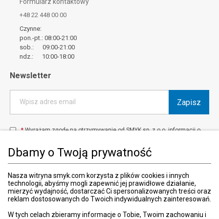
Formularz kontaktowy
+48 22 448 00 00
Czynne:
pon.-pt.: 08:00-21:00
sob.: 09:00-21:00
ndz.: 10:00-18:00
Newsletter
Zapisz
Wpisz adres email
*
Wyrażam zgodę na otrzymywanie od SMYK sp. z o.o. informacji o
produktach i usługach oraz promocjach i zniżkach oferowanych
przez SMYK sp. z o.o., za pośrednictwem środków komunikacji
Dbamy o Twoją prywatność
elektronicznej (e-mail).
W każdej chwili możesz z łatwością cofnąć wyrażone zgody.
więcej
Nasza witryna smyk.com korzysta z plików cookies i innych
technologii, abyśmy mogli zapewnić jej prawidłowe działanie,
mierzyć wydajność, dostarczać Ci spersonalizowanych treści oraz
reklam dostosowanych do Twoich indywidualnych zainteresowań.
Kraj i język
:
Polska (Poland)
W tych celach zbieramy informacje o Tobie, Twoim zachowaniu i