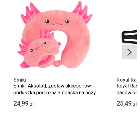
Smiki
Royal Ras
Smiki, Aksolotl, zestaw akcesoriów,
Royal Rasc
poduszka podróżna + opaska na oczy
pasów bez
samochodo
24,99
25,49
zł
zł