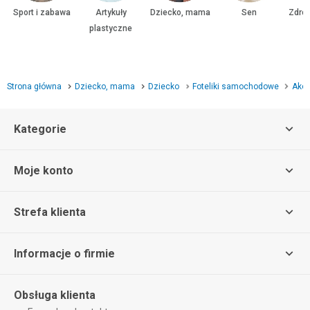
Sport i zabawa
Artykuły
Dziecko, mama
Sen
Zdrow
plastyczne
Strona główna
Dziecko, mama
Dziecko
Foteliki samochodowe
Akc
Kategorie
Moje konto
Strefa klienta
Informacje o firmie
Obsługa klienta