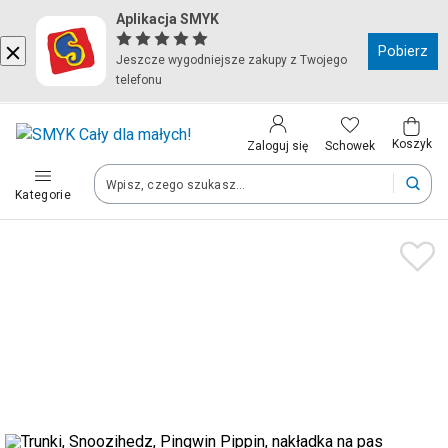
Aplikacja SMYK
Kraj i język
Pobierz
Jeszcze wygodniejsze zakupy z Twojego
telefonu
Wybierz kraj, aby przejść do zakupów
Polska (Poland)
Koszyk
Schowek
Zaloguj się
Kategorie
Twoje zamówienia dostarczymy na teren wybranego kraju.
Język
Polski
Po zmianie kraju część produktów może zostać usunięta z kosz
Zapisz