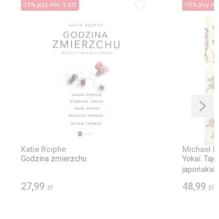
-10% przy min. 2 szt.
-10% przy min
Katie Roiphe
Michael D
Godzina zmierzchu
Yokai. Taj
japońskiej
27,99
48,99
zł
zł