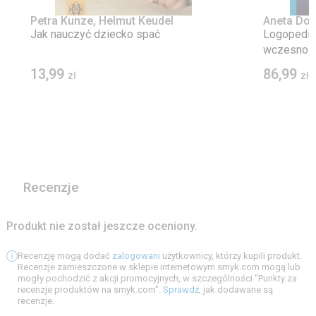
Petra Kunze, Helmut Keudel
Aneta Dom
Jak nauczyć dziecko spać
Logopedia
wczesnosz
Diagnozowa
13,99
86,99
zł
zł
mowy
Recenzje
Produkt nie został jeszcze oceniony.
Recenzję mogą dodać
zalogowani
użytkownicy, którzy kupili produkt.
Recenzje zamieszczone w sklepie internetowym smyk.com mogą lub
mogły pochodzić z akcji promocyjnych, w szczególności "Punkty za
recenzje produktów na smyk.com".
Sprawdź
, jak dodawane są
recenzje.