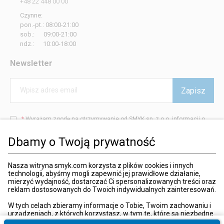
+48 22 448 00 00
Czynne:
pon.-pt.: 08:00-21:00
sob.: 09:00-21:00
ndz.: 10:00-18:00
Newsletter
Zapisz
Wpisz adres email
*
Wyrażam zgodę na otrzymywanie od SMYK sp. z o.o. informacji o
produktach i usługach oraz promocjach i zniżkach oferowanych
przez SMYK sp. z o.o., za pośrednictwem środków komunikacji
Dbamy o Twoją prywatność
elektronicznej (e-mail).
W każdej chwili możesz z łatwością cofnąć wyrażone zgody.
więcej
Nasza witryna smyk.com korzysta z plików cookies i innych
technologii, abyśmy mogli zapewnić jej prawidłowe działanie,
mierzyć wydajność, dostarczać Ci spersonalizowanych treści oraz
reklam dostosowanych do Twoich indywidualnych zainteresowań.
Kraj i język
:
Polska (Poland)
W tych celach zbieramy informacje o Tobie, Twoim zachowaniu i
urządzeniach, z których korzystasz, w tym te, które są niezbędne
do prawidłowego funkcjonowania strony internetowej smyk.com.