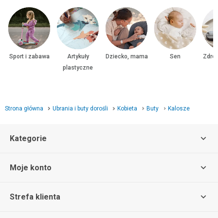
Sport i zabawa
Artykuły
Dziecko, mama
Sen
Zdrow
plastyczne
Strona główna
Ubrania i buty dorośli
Kobieta
Buty
Kalosze
Kategorie
Moje konto
Strefa klienta