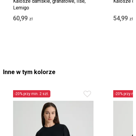
Kalosze damskie, granatowe, Ilse,
Kalosze da
Lemigo
60,99
54,99
zł
zł
Inne w tym kolorze
-20% przy min. 2 szt.
-20% przy min