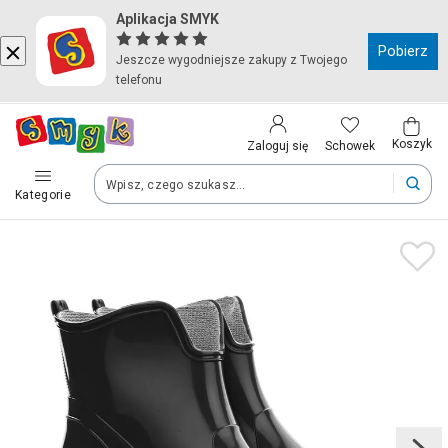
Aplikacja SMYK
Kraj i język
Pobierz
Jeszcze wygodniejsze zakupy z Twojego
telefonu
Wybierz kraj, aby przejść do zakupów
Polska (Poland)
Koszyk
Schowek
Zaloguj się
Kategorie
Twoje zamówienia dostarczymy na teren wybranego kraju.
Język
Polski
Po zmianie kraju część produktów może zostać usunięta z kosz
Zapisz