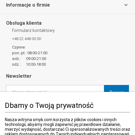
Informacje o firmie
Obsługa klienta
Formularz kontaktowy
+48 22 448 00 00
Czynne:
pon.-pt.: 08:00-21:00
sob.: 09:00-21:00
ndz.: 10:00-18:00
Newsletter
Zapisz
Wpisz adres email
Dbamy o Twoją prywatność
*
Wyrażam zgodę na otrzymywanie od SMYK sp. z o.o. informacji o
produktach i usługach oraz promocjach i zniżkach oferowanych
przez SMYK sp. z o.o., za pośrednictwem środków komunikacji
Nasza witryna smyk.com korzysta z plików cookies i innych
elektronicznej (e-mail).
technologii, abyśmy mogli zapewnić jej prawidłowe działanie,
mierzyć wydajność, dostarczać Ci spersonalizowanych treści oraz
W każdej chwili możesz z łatwością cofnąć wyrażone zgody.
reklam dostosowanych do Twoich indywidualnych zainteresowań.
więcej