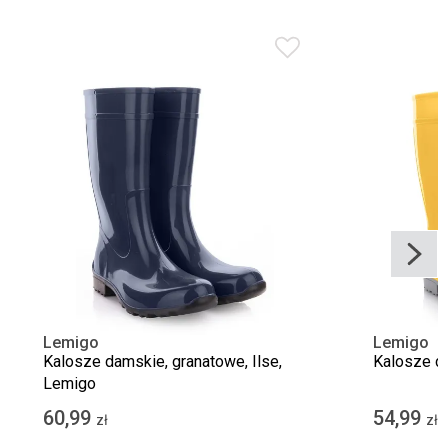
Lemigo
Lemigo
Kalosze damskie, granatowe, Ilse,
Kalosze da
Lemigo
60,99
54,99
zł
zł