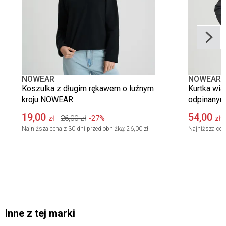
NOWEAR
NOWEAR
Koszulka z długim rękawem o luźnym
Kurtka wia
kroju NOWEAR
odpinany
19,00
54,00
26,00
zł
-27%
zł
zł
Najniższa cena z 30 dni przed obniżką:
26,00 zł
Najniższa cen
Inne z tej marki