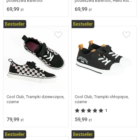
podeszwa Barefoot
podeszwa Barefoot, Hello Kitty
and Friends
69,99
69,99
zł
zł
Bestseller
Bestseller
31
32
33
34
Dostępne w wielu
35
36
37
rozmiarach
Cool Club, Trampki dziewczęce,
Cool Club, Trampki chłopięce,
czarne
czarne
1
79,99
59,99
zł
zł
Bestseller
Bestseller