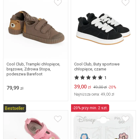
19
20
21
22
23
24
25
31
32
Cool Club, Trampki chłopięce,
Cool Club, Buty sportowe
brązowe, Zdrowa Stopa,
chłopięce, czarne
podeszwa Barefoot
1
39,00
79,99
zł
49,00 zł
-20%
zł
Najniższa cena:
49,00 zł
Bestseller
-20% przy min. 2 szt.