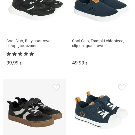
26
27
28
29
Dostępne w wielu
rozmiarach
30
Cool Club, Buty sportowe
Cool Club, Trampki chłopięce,
chłopięce, czarne
slip on, granatowe
1
99,99
49,99
zł
zł
26
27
28
29
Dostępne w wielu