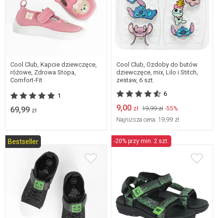
21
22
23
24
25
uniwersalny
Cool Club, Kapcie dziewczęce,
Cool Club, Ozdoby do butów
różowe, Zdrowa Stopa,
dziewczęce, mix, Lilo i Stitch,
Comfort-Fit
zestaw, 6 szt.
6
1
9,00
69,99
zł
19,99 zł
-55%
zł
Najniższa cena:
19,99 zł
Bestseller
-20% przy min. 2 szt.