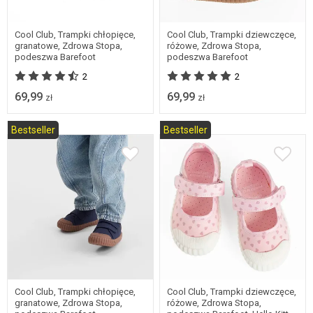
30
31
32
33
24
25
Cool Club, Trampki chłopięce,
Cool Club, Trampki dziewczęce,
granatowe, Zdrowa Stopa,
różowe, Zdrowa Stopa,
podeszwa Barefoot
podeszwa Barefoot
2
2
69,99
69,99
zł
zł
Bestseller
Bestseller
18
19
20
21
21
22
23
24
22
23
24
25
25
Cool Club, Trampki chłopięce,
Cool Club, Trampki dziewczęce,
granatowe, Zdrowa Stopa,
różowe, Zdrowa Stopa,