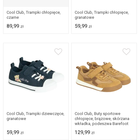
rozmiarach
30
Cool Club, Trampki chłopięce,
Cool Club, Trampki chłopięce,
czarne
granatowe
89,99
59,99
zł
zł
26
27
28
29
26
27
28
29
30
30
Cool Club, Trampki dziewczęce,
Cool Club, Buty sportowe
granatowe
chłopięce, brązowe, skórzana
wkładka, podeszwa Barefoot
59,99
129,99
zł
zł