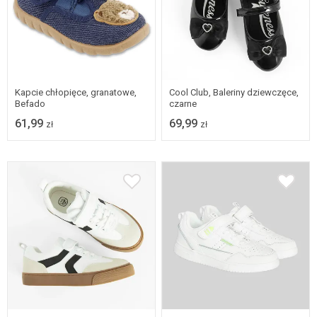
21
22
23
24
26
27
28
29
25
26
30
Kapcie chłopięce, granatowe,
Cool Club, Baleriny dziewczęce,
Befado
czarne
61,99
69,99
zł
zł
26
27
28
29
Dostępne w wielu
30
rozmiarach