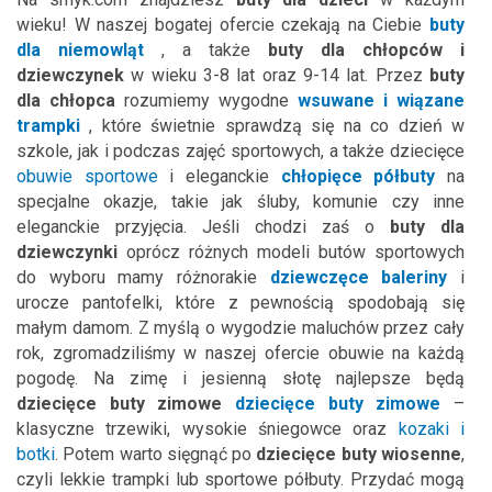
wieku! W naszej bogatej ofercie czekają na Ciebie
buty
dla niemowląt
, a także
buty dla chłopców i
dziewczynek
w wieku 3-8 lat oraz 9-14 lat. Przez
buty
dla chłopca
rozumiemy wygodne
wsuwane i wiązane
trampki
, które świetnie sprawdzą się na co dzień w
szkole, jak i podczas zajęć sportowych, a także dziecięce
obuwie sportowe
i eleganckie
chłopięce półbuty
na
specjalne okazje, takie jak śluby, komunie czy inne
eleganckie przyjęcia. Jeśli chodzi zaś o
buty dla
dziewczynki
oprócz różnych modeli butów sportowych
do wyboru mamy różnorakie
dziewczęce baleriny
i
urocze pantofelki, które z pewnością spodobają się
małym damom. Z myślą o wygodzie maluchów przez cały
rok, zgromadziliśmy w naszej ofercie obuwie na każdą
pogodę. Na zimę i jesienną słotę najlepsze będą
dziecięce buty zimowe
dziecięce buty zimowe
–
klasyczne trzewiki, wysokie śniegowce oraz
kozaki i
botki
. Potem warto sięgnąć po
dziecięce buty wiosenne
,
czyli lekkie trampki lub sportowe półbuty. Przydać mogą