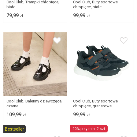
Cool Club, Trampki chłopięce,
Cool Club, Buty sportowe
białe
chłopięce, białe
79,99
99,99
zł
zł
31
32
33
34
26
27
28
29
35
36
30
Cool Club, Baleriny dziewczęce,
Cool Club, Buty sportowe
czarne
chłopięce, granatowe
109,99
99,99
zł
zł
Bestseller
-20% przy min. 2 szt.