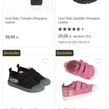
31
32
33
34
35
36
37
38
28
Cool Club, Trampki chłopięce,
Cool Club, Sandały chłopięce,
czarne
czarne
3
29,00
59,99
zł
64,00 zł
-55%
zł
Najniższa cena:
64,00 zł
Bestseller
Bestseller
26
27
28
29
18
19
20
21
30
22
23
24
25