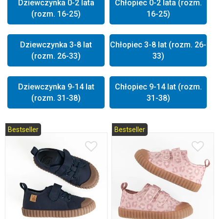
Dziewczynka 0-2 lata
Chłopiec 0-2 lata (rozm.
(rozm. 16-25)
16-25)
Dziewczynka 3-8 lat
Chłopiec 3-8 lat (rozm. 26-
(rozm. 26-33)
33)
Dziewczynka 9-14 lat
Chłopiec 9-14 lat (rozm.
(rozm. 31-38)
31-38)
Bestseller
Bestseller
26
27
28
29
19
21
22
23