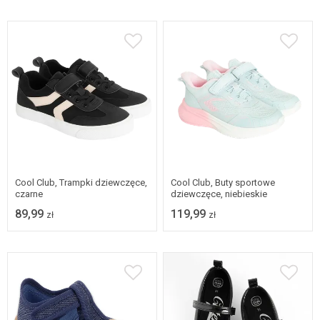
31
32
33
34
31
32
33
34
35
36
37
38
35
36
37
Cool Club, Trampki dziewczęce,
Cool Club, Buty sportowe
czarne
dziewczęce, niebieskie
89,99
119,99
zł
zł