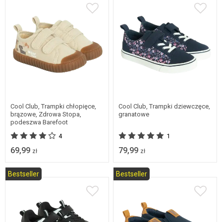
19
21
22
23
31
32
33
34
24
25
35
36
Cool Club, Trampki chłopięce,
Cool Club, Trampki dziewczęce,
brązowe, Zdrowa Stopa,
granatowe
podeszwa Barefoot
4
1
69,99
79,99
zł
zł
Bestseller
Bestseller