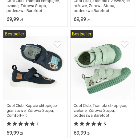
Cool Club, Trampki chłopięce,
Cool Club, Trampki dziewczęce,
czarne, Zdrowa Stopa,
różowe, Zdrowa Stopa,
podeszwa Barefoot
podeszwa Barefoot
69,99
69,99
zł
zł
Bestseller
Bestseller
20
21
22
23
19
20
21
22
24
25
23
24
25
Cool Club, Kapcie chłopięce,
Cool Club, Trampki chłopięce,
granatowe, Zdrowa Stopa,
zielone, Zdrowa Stopa,
Comfort-Fit
podeszwa Barefoot
1
5
69,99
69,99
zł
zł