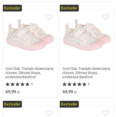
Bestseller
Bestseller
26
27
28
29
21
22
23
24
30
31
32
33
25
Cool Club, Trampki dziewczęce,
Cool Club, Trampki dziewczęce,
różowe, Zdrowa Stopa,
różowe, Zdrowa Stopa,
podeszwa Barefoot
podeszwa Barefoot
1
1
69,99
69,99
zł
zł
Bestseller
Bestseller