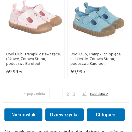
20
21
22
23
22
23
24
25
24
25
Cool Club, Trampki dziewczęce,
Cool Club, Trampki chłopięce,
różowe, Zdrowa Stopa,
niebieskie, Zdrowa Stopa,
podeszwa Barefoot
podeszwa Barefoot
69,99
69,99
zł
zł
...
< poprzednia
następna >
1
2
3
43
Niemowlak
Dziewczynka
Chłopiec
Na smyk.com znajdziesz
buty dla dzieci
w każdym