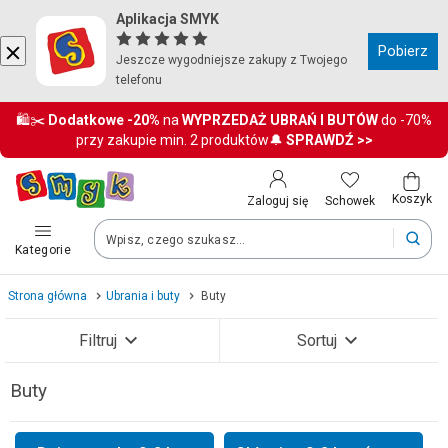
Aplikacja SMYK
Kraj i język
Pobierz
Jeszcze wygodniejsze zakupy z Twojego
telefonu
Wybierz kraj, aby przejść do zakupów
🛍️✂️
Dodatkowe
-20%
na
WYPRZEDAŻ UBRAŃ I BUTÓW
do -70%
przy zakupie min. 2 produktów🔔
SPRAWDŹ >>
Polska (Poland)
Twoje zamówienia dostarczymy na teren wybranego kraju.
Koszyk
Schowek
Zaloguj się
Kategorie
Język
Strona główna
Ubrania i buty
Buty
Polski
Filtruj
Sortuj
Po zmianie kraju część produktów może zostać usunięta z kosz
Buty
Zobacz wyniki (1530)
Zapisz