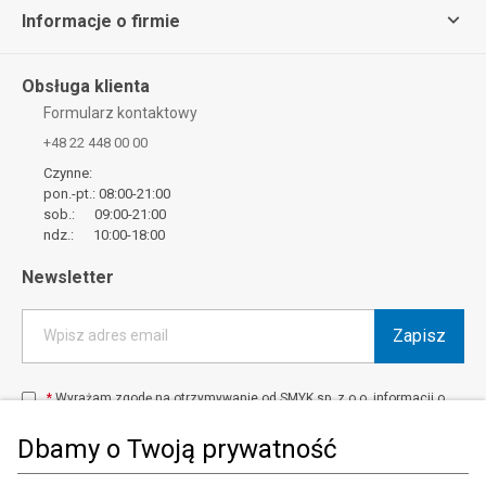
Informacje o firmie
Obsługa klienta
Formularz kontaktowy
+48 22 448 00 00
Czynne:
pon.-pt.: 08:00-21:00
sob.: 09:00-21:00
ndz.: 10:00-18:00
Newsletter
Zapisz
Wpisz adres email
*
Wyrażam zgodę na otrzymywanie od SMYK sp. z o.o. informacji o
produktach i usługach oraz promocjach i zniżkach oferowanych
przez SMYK sp. z o.o., za pośrednictwem środków komunikacji
Dbamy o Twoją prywatność
elektronicznej (e-mail).
W każdej chwili możesz z łatwością cofnąć wyrażone zgody.
więcej