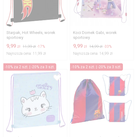
Starpak, Hot Wheels, worek
Koci Domek Gabi, worek
sportowy
sportowy
9,99
9,99
zł
11,99 zł
-17%
zł
14,99 zł
-33%
Najniższa cena:
11,99 zł
Najniższa cena:
14,99 zł
-10% za 2 szt. | -20% za 3 szt.
-10% za 2 szt. | -20% za 3 szt.