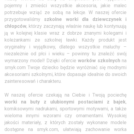
pojemny i zmieści wszystkie akcesoria, jakie malec
potrzebuje wziąć ze sobą na lekcje. W naszej ofercie
przygotowaliśmy
szkolne worki dla dziewczynek i
chłopców
, którzy zaczynają właśnie naukę lub kontynuują
ją w kolejnej klasie wraz z dobrze znanymi kolegami i
koleżankami ze szkolnej ławki. Każdy produkt jest
oryginalny i wyjątkowy, dlatego wszystkie maluchy –
niezależnie od płci i wieku – powinny tu znaleźć swój
wymarzony model! Dzięki ofercie
worków szkolnych
na
smyk.com Twoje dziecko będzie wyróżniać się modnymi
akcesoriami szkolnymi, które dopasuje idealnie do swoich
zainteresowań i charakteru.
W naszej ofercie czekają na Ciebie i Twoją pociechę
worki na buty z ulubionymi postaciami z bajek
,
komiksowymi nadrukami, sportowymi motywami, a także
wieloma innymi wzorami czy ornamentami. Wysokiej
jakości materiały, z których zostały wykonane modele
dostępne na smyk.com, ułatwiają zachowanie worka