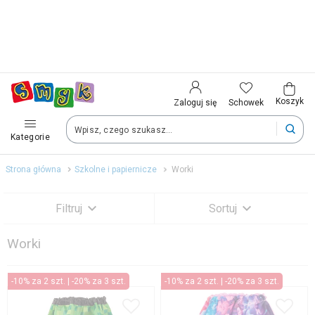
Kraj i język
Wybierz kraj, aby przejść do zakupów
Polska (Poland)
Koszyk
Schowek
Zaloguj się
Kategorie
Twoje zamówienia dostarczymy na teren wybranego kraju.
Strona główna
Szkolne i papiernicze
Worki
Język
Filtruj
Sortuj
Polski
Worki
Zobacz wyniki (533)
Po zmianie kraju część produktów może zostać usunięta z kosz
-10% za 2 szt. | -20% za 3 szt.
-10% za 2 szt. | -20% za 3 szt.
Zapisz