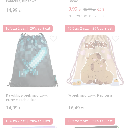
Panterka, brązowa
Game
9,99
14,99
zł
12,99 zł
-23%
zł
Najniższa cena:
12,99 zł
-10% za 2 szt. | -20% za 3 szt.
-10% za 2 szt. | -20% za 3 szt.
Kayokki, worek sportowy,
Worek sportowy, Kapibara
Piksele, niebieskie
14,99
16,49
zł
zł
-10% za 2 szt. | -20% za 3 szt.
-10% za 2 szt. | -20% za 3 szt.