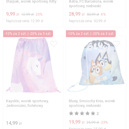
Starpak, worek sportowy, Kitty
Astra, FC Barcelona, worek
sportowy, niebieski
9,99
28,99
zł
12,99 zł
-23%
zł
30,99 zł
-6%
Najniższa cena:
12,99 zł
Najniższa cena:
30,99 zł
-10% za 2 szt. | -20% za 3 szt.
-10% za 2 szt. | -20% za 3 szt.
Kayokki, worek sportowy,
Bluey, Smoochy Kiss, worek
Jednorożec, fioletowy
sportowy, niebieski
2
19,99
14,99
zł
25,99 zł
-23%
zł
Najniższa cena:
25,99 zł