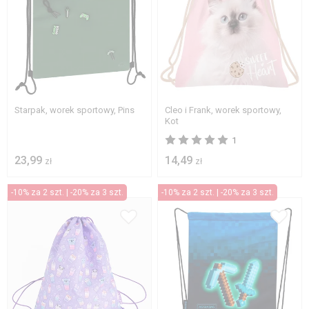
Starpak, worek sportowy, Pins
Cleo i Frank, worek sportowy,
Kot
1
23,99
14,49
zł
zł
-10% za 2 szt. | -20% za 3 szt.
-10% za 2 szt. | -20% za 3 szt.