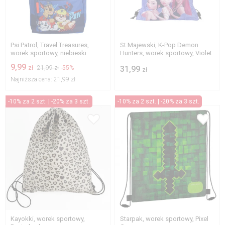
Psi Patrol, Travel Treasures,
St.Majewski, K-Pop Demon
worek sportowy, niebieski
Hunters, worek sportowy, Violet
9,99
zł
21,99 zł
-55%
31,99
zł
Najniższa cena:
21,99 zł
-10% za 2 szt. | -20% za 3 szt.
-10% za 2 szt. | -20% za 3 szt.
Kayokki, worek sportowy,
Starpak, worek sportowy, Pixel