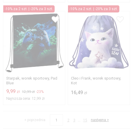
-10% za 2 szt. | -20% za 3 szt.
-10% za 2 szt. | -20% za 3 szt.
Starpak, worek sportowy, Pad
Cleo i Frank, worek sportowy,
Blue
Kot
9,99
zł
12,99 zł
-23%
16,49
zł
Najniższa cena:
12,99 zł
...
< poprzednia
następna >
1
2
3
15