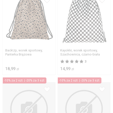
BackUp, worek sportowy,
Kayokki, worek sportowy,
Panterka Brązowa
Szachownica, czarno-biała
3
18,99
14,99
zł
zł
-10% za 2 szt. | -20% za 3 szt.
-10% za 2 szt. | -20% za 3 szt.