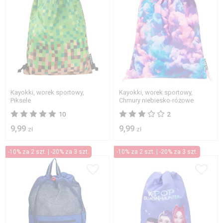
Kayokki, worek sportowy,
Kayokki, worek sportowy,
Piksele
Chmury niebiesko-różowe
10
2
9,99
9,99
zł
zł
-10% za 2 szt. | -20% za 3 szt.
-10% za 2 szt. | -20% za 3 szt.