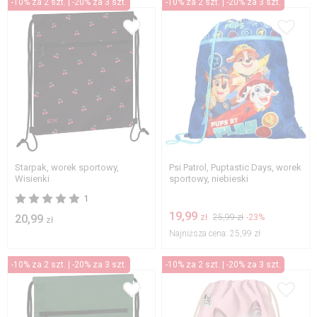
-10% za 2 szt. | -20% za 3 szt.
-10% za 2 szt. | -20% za 3 szt.
Starpak, worek sportowy,
Psi Patrol, Puptastic Days, worek
Wisienki
sportowy, niebieski
1
19,99
20,99
zł
25,99 zł
-23%
zł
Najniższa cena:
25,99 zł
-10% za 2 szt. | -20% za 3 szt.
-10% za 2 szt. | -20% za 3 szt.