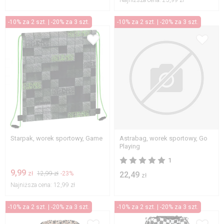
-10% za 2 szt. | -20% za 3 szt.
-10% za 2 szt. | -20% za 3 szt.
Starpak, worek sportowy, Game
Astrabag, worek sportowy, Go
Playing
1
9,99
zł
12,99 zł
-23%
22,49
zł
Najniższa cena:
12,99 zł
-10% za 2 szt. | -20% za 3 szt.
-10% za 2 szt. | -20% za 3 szt.