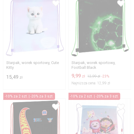
Starpak, worek sportowy, Cute
Starpak, worek sportowy,
Kitty
Football Black
9,99
15,49
zł
12,99 zł
-23%
zł
Najniższa cena:
12,99 zł
-10% za 2 szt. | -20% za 3 szt.
-10% za 2 szt. | -20% za 3 szt.