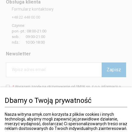
Obsługa klienta
Formularz kontaktowy
+48 22 448 00 00
Czynne:
pon.-pt.: 08:00-21:00
sob.: 09:00-21:00
ndz.: 10:00-18:00
Newsletter
Zapisz
Wpisz adres email
*
Wyrażam zgodę na otrzymywanie od SMYK sp. z o.o. informacji o
produktach i usługach oraz promocjach i zniżkach oferowanych
przez SMYK sp. z o.o., za pośrednictwem środków komunikacji
Dbamy o Twoją prywatność
elektronicznej (e-mail).
W każdej chwili możesz z łatwością cofnąć wyrażone zgody.
więcej
Nasza witryna smyk.com korzysta z plików cookies i innych
technologii, abyśmy mogli zapewnić jej prawidłowe działanie,
mierzyć wydajność, dostarczać Ci spersonalizowanych treści oraz
reklam dostosowanych do Twoich indywidualnych zainteresowań.