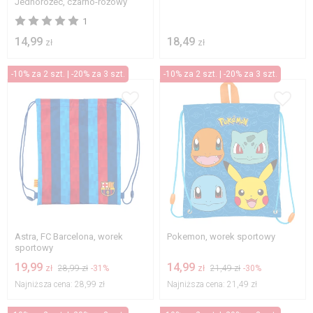
Jednorożec, czarno-różowy
1
14,99
18,49
zł
zł
-10% za 2 szt. | -20% za 3 szt.
-10% za 2 szt. | -20% za 3 szt.
Astra, FC Barcelona, worek
Pokemon, worek sportowy
sportowy
19,99
14,99
zł
28,99 zł
-31%
zł
21,49 zł
-30%
Najniższa cena:
28,99 zł
Najniższa cena:
21,49 zł