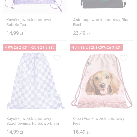
Kayokki, worek sportowy,
Astrabag, worek sportowy, Blue
Bubble Tea
Pixel
14,99
23,49
zł
zł
-10% za 2 szt. | -20% za 3 szt.
-10% za 2 szt. | -20% za 3 szt.
Kayokki, worek sportowy,
Cleo i Frank, worek sportowy,
Szachownica, fioletowo-biała
Pies
14,99
18,49
zł
zł