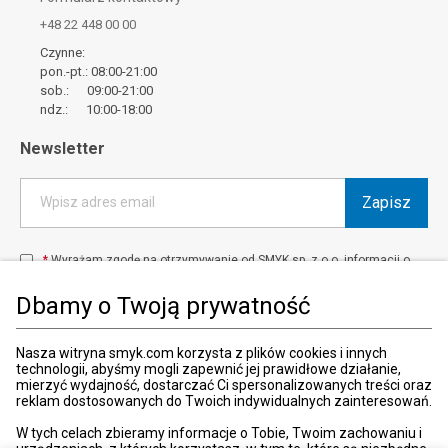
+48 22 448 00 00
Czynne:
pon.-pt.: 08:00-21:00
sob.: 09:00-21:00
ndz.: 10:00-18:00
Newsletter
Zapisz
Wpisz adres email
*
Wyrażam zgodę na otrzymywanie od SMYK sp. z o.o. informacji o
produktach i usługach oraz promocjach i zniżkach oferowanych
przez SMYK sp. z o.o., za pośrednictwem środków komunikacji
Dbamy o Twoją prywatność
elektronicznej (e-mail).
W każdej chwili możesz z łatwością cofnąć wyrażone zgody.
więcej
Nasza witryna smyk.com korzysta z plików cookies i innych
technologii, abyśmy mogli zapewnić jej prawidłowe działanie,
mierzyć wydajność, dostarczać Ci spersonalizowanych treści oraz
reklam dostosowanych do Twoich indywidualnych zainteresowań.
Kraj i język
:
Polska (Poland)
W tych celach zbieramy informacje o Tobie, Twoim zachowaniu i