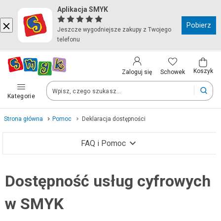
Aplikacja SMYK
Kraj i język
Pobierz
Jeszcze wygodniejsze zakupy z Twojego
telefonu
Wybierz kraj, aby przejść do zakupów
Polska (Poland)
Koszyk
Schowek
Zaloguj się
Kategorie
Twoje zamówienia dostarczymy na teren wybranego kraju.
Strona główna
Pomoc
Deklaracja dostępności
Język
FAQ i Pomoc
Polski
Rejestracja i konto
Dostępność usług cyfrowych
Dostawa i płatność
Po zmianie kraju część produktów może zostać usunięta z kosz
w SMYK
Zamówienie
Zwroty i reklamacje
Zapisz