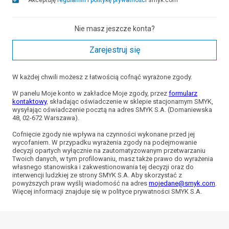
*
Akceptuję
regulamin
i
politykę prywatności
smyk.com
Nie masz jeszcze konta?
Zarejestruj się
W każdej chwili możesz z łatwością cofnąć wyrażone zgody.
W panelu Moje konto w zakładce Moje zgody, przez
formularz
kontaktowy
, składając oświadczenie w sklepie stacjonarnym SMYK,
wysyłając oświadczenie pocztą na adres SMYK S.A. (Domaniewska
48, 02-672 Warszawa).
Cofnięcie zgody nie wpływa na czynności wykonane przed jej
wycofaniem. W przypadku wyrażenia zgody na podejmowanie
decyzji opartych wyłącznie na zautomatyzowanym przetwarzaniu
Twoich danych, w tym profilowaniu, masz także prawo do wyrażenia
własnego stanowiska i zakwestionowania tej decyzji oraz do
interwencji ludzkiej ze strony SMYK S.A. Aby skorzystać z
powyższych praw wyślij wiadomość na adres
mojedane@smyk.com
.
Więcej informacji znajduje się w polityce prywatności SMYK S.A.