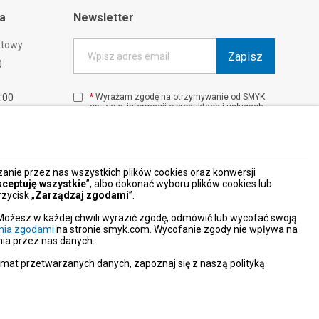
ta
Newsletter
ktowy
Zapisz
Wpisz adres email
0
1:00
*
Wyrażam zgodę na otrzymywanie od SMYK
sp. z o.o. informacji o produktach i usługach
00
oraz promocjach i zniżkach oferowanych
00
przez SMYK sp. z o.o., za pośrednictwem
środków komunikacji elektronicznej (e-mail).
W każdej chwili możesz z łatwością cofnąć
wyrażone zgody.
nie przez nas wszystkich plików cookies oraz konwersji
więcej
kceptuję wszystkie
”, albo dokonać wyboru plików cookies lub
zycisk „
Zarządzaj zgodami
”.
Możesz w każdej chwili wyrazić zgodę, odmówić lub wycofać swoją
nia zgodami
na stronie smyk.com. Wycofanie zgody nie wpływa na
ia przez nas danych.
emat przetwarzanych danych, zapoznaj się z naszą polityką