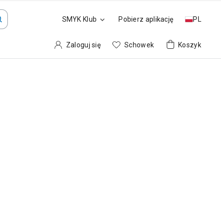
SMYK Klub
Pobierz aplikację
PL
Zaloguj się
Schowek
Koszyk