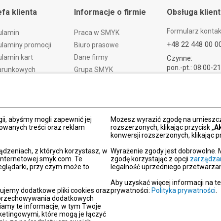
efa klienta
Informacje o firmie
Obsługa klien
Formularz konta
ulamin
Praca w SMYK
+48 22 448 00 0
laminy promocji
Biuro prasowe
lamin kart
Dane firmy
Czynne:
pon.-pt.: 08:00-2
arunkowych
Grupa SMYK
sob.: 09:00-21:
t i czas dostawy
Smyk.ua
ndz.: 10:00-18:
ty i wymiany
Smyk.ro
lamacje
Akt o usługach cyfrowych
dy płatności
Deklaracja dostępności
ii, abyśmy mogli zapewnić jej
Możesz wyrazić zgodę na umieszcza
zowanych treści oraz reklam
rozszerzonych, klikając przycisk „
A
Po
konwersji rozszerzonych, klikając pr
kacja SMYK
ądzeniach, z których korzystasz, w
Wyrażenie zgody jest dobrowolne. 
y podarunkowe
 internetowej smyk.com. Te
zgodę korzystając z opcji
zarządza
eglądarki, przy czym może to
legalność uprzedniego przetwarzan
dź sklep SMYK
gram SMYK Klub
Aby uzyskać więcej informacji na t
ujemy dodatkowe pliki cookies oraz
prywatności:
Polityka prywatności
.
letter
i przechowywania dodatkowych
unikaty
iamy te informacje, w tym Twoje
etingowymi, które mogą je łączyć
aracje zgodności