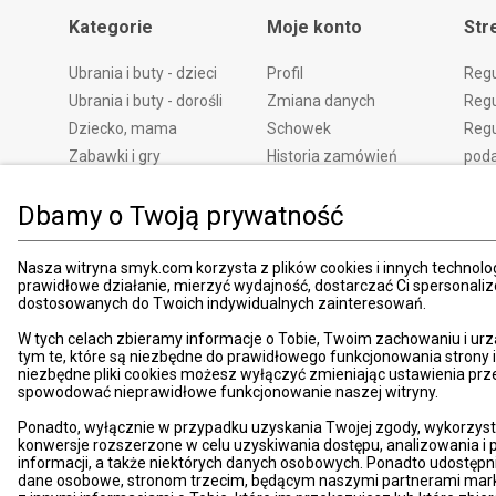
Kategorie
Moje konto
Str
Ubrania i buty - dzieci
Profil
Reg
Ubrania i buty - dorośli
Zmiana danych
Regu
Dziecko, mama
Schowek
Regu
Zabawki i gry
Historia zamówień
pod
Książki
Edycja zgód
Kosz
Dbamy o Twoją prywatność
Zdrowie i uroda
Polityka prywatności
Zwro
Dom i ogród
Ustawienia prywatności
Rek
Promocje
Śledzenie zamówień
Meto
Nasza witryna smyk.com korzysta z plików cookies i innych technolog
prawidłowe działanie, mierzyć wydajność, dostarczać Ci spersonali
Porady
Pay
dostosowanych do Twoich indywidualnych zainteresowań.
Mapa witryny
Apli
W tych celach zbieramy informacje o Tobie, Twoim zachowaniu i urz
Kart
tym te, które są niezbędne do prawidłowego funkcjonowania strony
niezbędne pliki cookies możesz wyłączyć zmieniając ustawienia prz
Znaj
spowodować nieprawidłowe funkcjonowanie naszej witryny.
Pro
Ponadto, wyłącznie w przypadku uzyskania Twojej zgody, wykorzyst
News
konwersje rozszerzone w celu uzyskiwania dostępu, analizowania 
Kom
informacji, a także niektórych danych osobowych. Ponadto udostępn
dane osobowe, stronom trzecim, będącym naszymi partnerami mark
Dekl