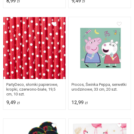
8,99
9,49
zł
zł
PartyDeco, słomki papierowe,
Procos, Świnka Peppa, serwetki
kropki, czerwono-białe, 19,5
urodzinowe, 33 cm, 20 szt.
cm, 10 szt.
9,49
12,99
zł
zł