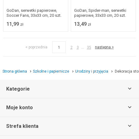
GoDan, serwetki papierowe,
GoDan, Spider-man, serwetki
Soccer Fans, 33x33 cm, 20 szt.
papierowe, 33x33 cm, 20 szt.
11,99
13,49
zł
zł
...
< poprzednia
następna >
1
2
3
35
Strona główna
Szkolne i papiernicze
Urodziny i przyjęcia
Dekoracja sto
Kategorie
Moje konto
Strefa klienta