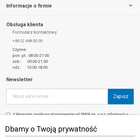
Informacje o firmie
Obsługa klienta
Formularz kontaktowy
+48 22 448 00 00
Czynne:
pon.-pt.: 08:00-21:00
sob.: 09:00-21:00
ndz.: 10:00-18:00
Newsletter
Zapisz
Wpisz adres email
*
Wyrażam zgodę na otrzymywanie od SMYK sp. z o.o. informacji o
produktach i usługach oraz promocjach i zniżkach oferowanych
przez SMYK sp. z o.o., za pośrednictwem środków komunikacji
Dbamy o Twoją prywatność
elektronicznej (e-mail).
W każdej chwili możesz z łatwością cofnąć wyrażone zgody.
więcej