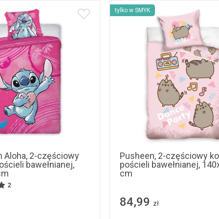
tylko w SMYK
tch Aloha, 2-częściowy
Pusheen, 2-częściowy k
ścieli bawełnianej,
pościeli bawełnianej, 14
cm
cm
2
84,99
zł