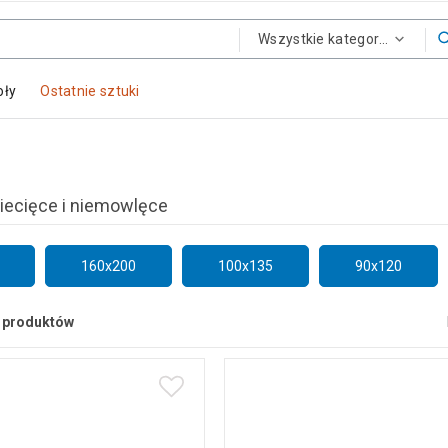
Wszystkie kategorie
oły
Ostatnie sztuki
iecięce i niemowlęce
160x200
100x135
90x120
produktów