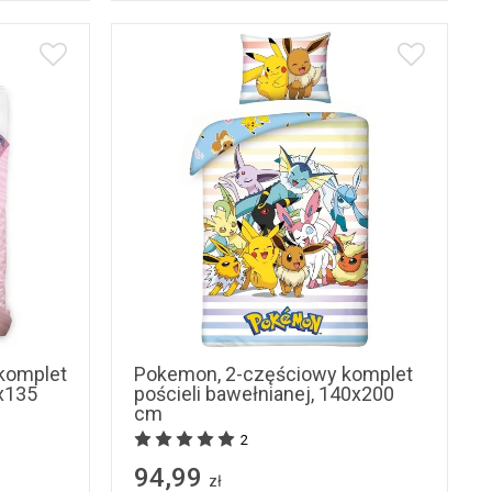
 komplet
Pokemon, 2-częściowy komplet
0x135
pościeli bawełnianej, 140x200
cm
2
94,99
zł