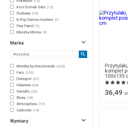
Pokemon
(
15
)
Koci Domek Gabi
(
12
)
Pusheen
(
10
)
K-Pop Demon Hunters
(
7
)
Paw Patrol
(
7
)
Myszka Minnie
(
5
)
Minecraft
(
4
)
Marka
NASA
(
3
)
Animal Planet
(
2
)
Spirit
(
2
)
Squishmallows
(
2
)
Przytulaki
MimiNu by Kieczmerski
(
222
)
komplet po
Auta
(
1
)
Faro
(
102
)
100x135 
Bob Budowniczy
(
1
)
Detexpol
(
67
)
Hello Kitty
(
1
)
Halantex
(
64
)
Kubuś Puchatek
(
1
)
36,49
Sensillo
(
25
)
zł
LEGO
(
1
)
Bluey
(
18
)
LEGO City
(
1
)
Atmosphera
(
17
)
Marie
(
1
)
Carbotex
(
14
)
Minionki
(
1
)
Eevi
(
12
)
Myszka Miki
(
1
)
Wymiary
Leander
(
9
)
Red Bull
(
1
)