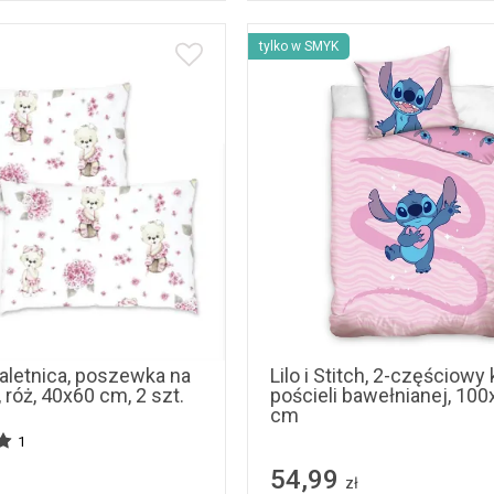
tylko w SMYK
aletnica, poszewka na
Lilo i Stitch, 2-częściowy
róż, 40x60 cm, 2 szt.
pościeli bawełnianej, 10
cm
1
54,99
zł