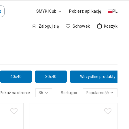
SMYK Klub
Pobierz aplikację
PL
Zaloguj się
Schowek
Koszyk
40x40
30x40
Wszystkie produkty
Pokaż na stronie:
36
Sortuj po:
Popularność