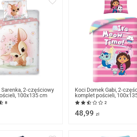
, Sarenka, 2-częściowy
Koci Domek Gabi, 2-częś
ościeli, 100x135 cm
komplet pościeli, 100x13
8
2
48,99
zł