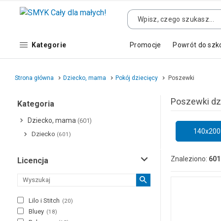
Kategorie
Promocje
Powrót do szk
Strona główna
Dziecko, mama
Pokój dziecięcy
Poszewki
Poszewki dz
Kategoria
Dziecko, mama
(601)
140x200
Dziecko
(601)
Znaleziono:
601
Licencja
Lilo i Stitch
(
20
)
Bluey
(
18
)