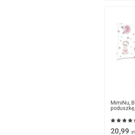
MimiNu, B
poduszkę, 
20,99
zł