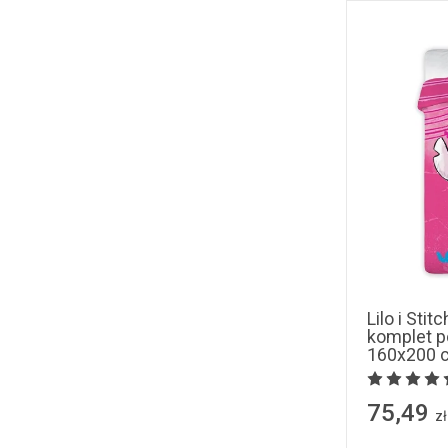
Lilo i Sti
komplet po
160x200 
75,49
zł