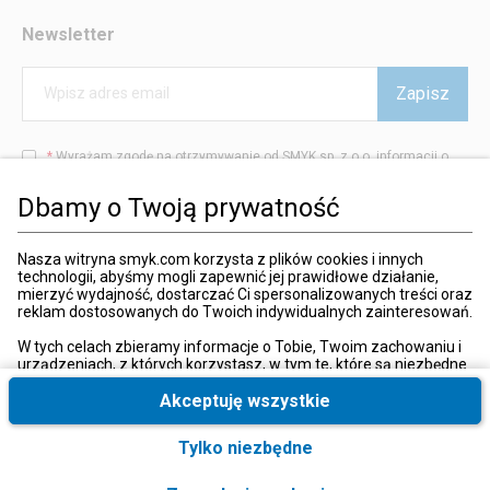
Newsletter
Zapisz
Wpisz adres email
*
Wyrażam zgodę na otrzymywanie od SMYK sp. z o.o. informacji o
produktach i usługach oraz promocjach i zniżkach oferowanych
przez SMYK sp. z o.o., za pośrednictwem środków komunikacji
Dbamy o Twoją prywatność
elektronicznej (e-mail).
W każdej chwili możesz z łatwością cofnąć wyrażone zgody.
więcej
Nasza witryna smyk.com korzysta z plików cookies i innych
technologii, abyśmy mogli zapewnić jej prawidłowe działanie,
mierzyć wydajność, dostarczać Ci spersonalizowanych treści oraz
reklam dostosowanych do Twoich indywidualnych zainteresowań.
Kraj i język
:
Polska (Poland)
W tych celach zbieramy informacje o Tobie, Twoim zachowaniu i
urządzeniach, z których korzystasz, w tym te, które są niezbędne
do prawidłowego funkcjonowania strony internetowej smyk.com.
Te niezbędne pliki cookies możesz wyłączyć zmieniając
Akceptuję wszystkie
ustawienia przeglądarki, przy czym może to spowodować
nieprawidłowe funkcjonowanie naszej witryny.
Tylko niezbędne
© 2026, SMYK sp. z o.o.
Ponadto, wyłącznie w przypadku uzyskania Twojej zgody,
wykorzystujemy dodatkowe pliki cookies oraz konwersje