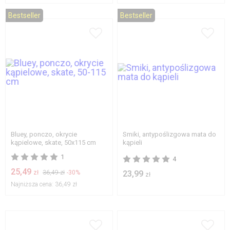
Bestseller
Bestseller
Bluey, ponczo, okrycie
Smiki, antypoślizgowa mata do
kąpielowe, skate, 50x115 cm
kąpieli
1
4
25,49
zł
36,49 zł
-30%
23,99
zł
Najniższa cena:
36,49 zł