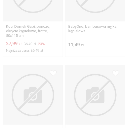
Koci Domek Gabi, ponczo,
BabyOno, bambusowa myjka
okrycie kąpielowe, frotte,
kąpielowa
50x115 cm
27,99
zł
36,49 zł
-23%
11,49
zł
Najniższa cena:
36,49 zł