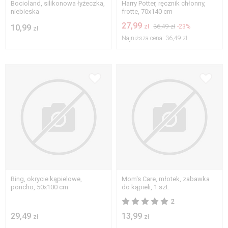
Bocioland, silikonowa łyżeczka,
Harry Potter, ręcznik chłonny,
niebieska
frotte, 70x140 cm
27,99
10,99
zł
36,49 zł
-23%
zł
Najniższa cena:
36,49 zł
Bing, okrycie kąpielowe,
Mom's Care, młotek, zabawka
poncho, 50x100 cm
do kąpieli, 1 szt.
2
29,49
13,99
zł
zł