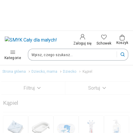
Kraj i język
Wybierz kraj, aby przejść do zakupów
Polska (Poland)
Koszyk
Schowek
Zaloguj się
Kategorie
Twoje zamówienia dostarczymy na teren wybranego kraju.
Strona główna
Dziecko, mama
Dziecko
Kąpiel
Język
Filtruj
Sortuj
Polski
Kąpiel
Zobacz wyniki (1272)
Po zmianie kraju część produktów może zostać usunięta z kosz
Zapisz