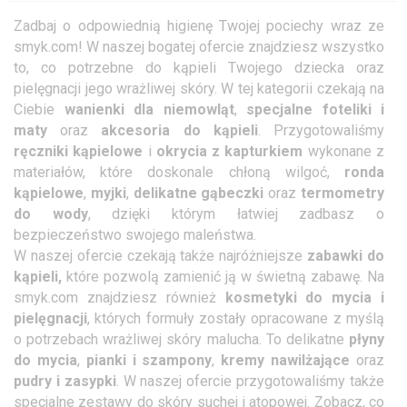
Zadbaj o odpowiednią higienę Twojej pociechy wraz ze
smyk.com! W naszej bogatej ofercie znajdziesz wszystko
to, co potrzebne do kąpieli Twojego dziecka oraz
pielęgnacji jego wrażliwej skóry. W tej kategorii czekają na
Ciebie
wanienki dla niemowląt
,
specjalne foteliki
i
maty
oraz
akcesoria do kąpieli
. Przygotowaliśmy
ręczniki kąpielowe
i
okrycia z kapturkiem
wykonane z
materiałów, które doskonale chłoną wilgoć,
ronda
kąpielowe
,
myjki
,
delikatne gąbeczki
oraz
termometry
do wody
, dzięki którym łatwiej zadbasz o
bezpieczeństwo swojego maleństwa.
W naszej ofercie czekają także najróżniejsze
zabawki do
kąpieli,
które pozwolą zamienić ją w świetną zabawę. Na
smyk.com znajdziesz również
kosmetyki do mycia i
pielęgnacji
, których formuły zostały opracowane z myślą
o potrzebach wrażliwej skóry malucha. To delikatne
płyny
do mycia
,
pianki i szampony
,
kremy nawilżające
oraz
pudry i zasypki
. W naszej ofercie przygotowaliśmy także
specjalne zestawy do skóry suchej i atopowej. Zobacz, co