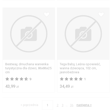
Bestway, dmuchana wanienka
Tega Baby, Leśna opowieść,
turystyczna dla dzieci, 86x86x25
wanna dziecięca, 102 cm,
cm
jasnobeżowa
9
1
43,99
34,49
zł
zł
...
< poprzednia
następna >
1
2
3
36