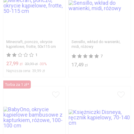
Minecraft, ponczo, okrycie
Sensillo, wkład do wanienki,
kąpielowe, frotte, 50x115 cm
midi, różowy
1
7
27,99
zł
39,99 zł
-30%
17,49
zł
Najniższa cena:
39,99 zł
Torba za 1 zł*