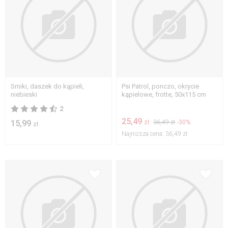
Smiki, daszek do kąpieli,
Psi Patrol, ponczo, okrycie
niebieski
kąpielowe, frotte, 50x115 cm
2
25,49
15,99
zł
36,49 zł
-30%
zł
Najniższa cena:
36,49 zł