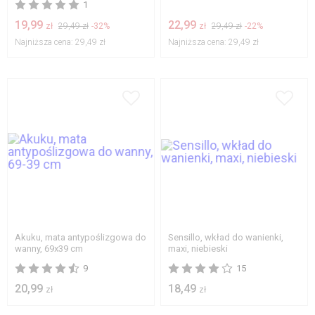
1
19,99
22,99
zł
29,49 zł
-32%
zł
29,49 zł
-22%
Najniższa cena:
29,49 zł
Najniższa cena:
29,49 zł
Akuku, mata antypoślizgowa do
Sensillo, wkład do wanienki,
wanny, 69x39 cm
maxi, niebieski
9
15
20,99
18,49
zł
zł