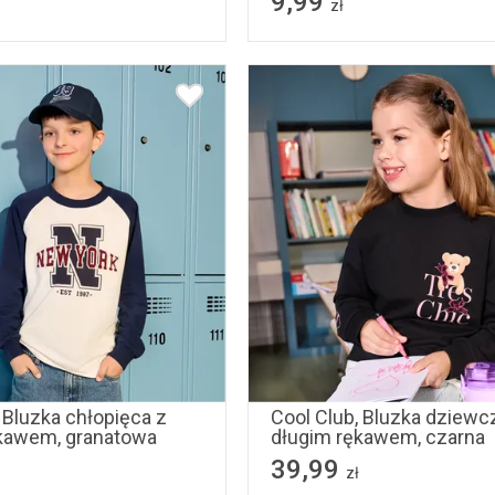
9,99
zł
0
146
152
158
92
98
104
110
164
170
122
128
 Bluzka chłopięca z
Cool Club, Bluzka dziewc
kawem, granatowa
długim rękawem, czarna
39,99
zł