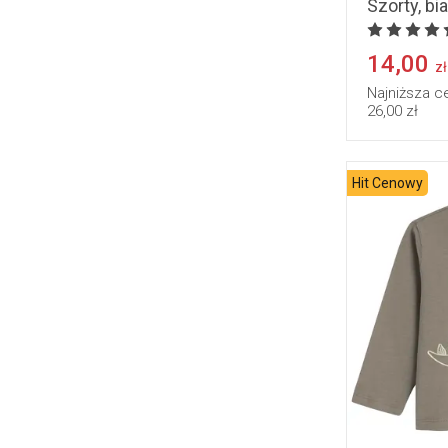
Szorty, bia
14,00
zł
Najniższa c
26,00 zł
Hit Cenowy