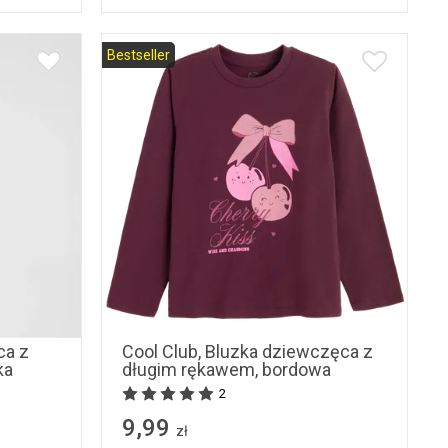
Bestseller
98
104
110
116
122
122
128
ca z
Cool Club, Bluzka dziewczęca z
ka
długim rękawem, bordowa
2
9,99
zł