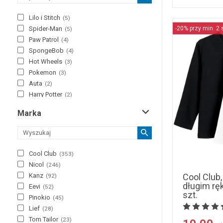
żółty
(
13
)
Lilo i Stitch
(
5
)
Spider-Man
-20% przy min. 2 
(
5
)
Paw Patrol
(
4
)
SpongeBob
(
4
)
Hot Wheels
(
3
)
Pokemon
(
3
)
Auta
(
2
)
Harry Potter
(
2
)
SmileyWorld
(
2
)
Marka
Squishmallows
(
2
)
Świnka Peppa
(
2
)
AC/DC
(
1
)
140
14
Adopt Me!
(
1
)
Cool Club
(
353
)
Dragon Ball
(
1
)
Nicol
(
246
)
Garfield
(
1
)
Cool Club,
Kanz
(
92
)
Kicia Kocia
(
1
)
długim rę
Eevi
(
52
)
Koci Domek Gabi
szt.
(
1
)
Pinokio
(
45
)
Kubuś Puchatek
(
1
)
Lief
(
28
)
LEGO Ninjago
(
1
)
Tom Tailor
(
23
)