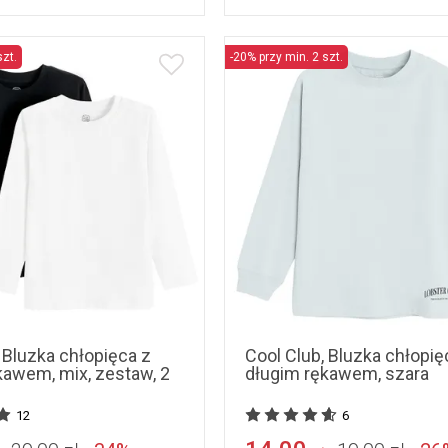
szt.
-20% przy min. 2 szt.
6
152
158
164
170
134
140
146
152
 Bluzka chłopięca z
Cool Club, Bluzka chłopię
kawem, mix, zestaw, 2
długim rękawem, szara
12
6