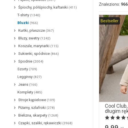
Znaleziono:
966
Śpiochy, półśpiochy, kaftaniki
(411)
T-shirty
(1340)
Bestseller
Bluzki
(966)
Kurtki, płaszcze
(367)
Bluzy, swetry
(1242)
Koszule, marynarki
(115)
Sukienki, spódnice
(866)
Spodnie
(2004)
Szorty
(709)
Legginsy
(827)
Jeans
(166)
Komplety
(485)
Stroje kąpielowe
(109)
Cool Club,
Piżamy, szlafroki
(278)
długim r
Bielizna, skarpety
(1268)
Czapki, szaliki, rękawiczki
(3968)
9,99