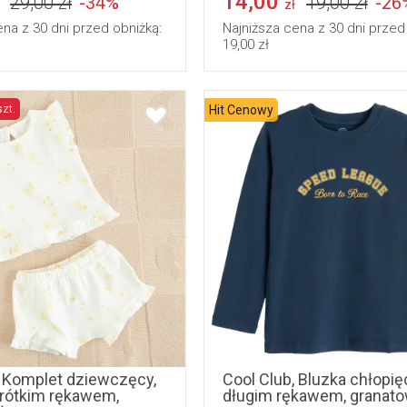
14,00
29,00 zł
-34%
19,00 zł
-26
zł
ena z 30 dni przed obniżką:
Najniższa cena z 30 dni przed
19,00 zł
szt.
Hit Cenowy
98
104
110
116
74
80
86
128
, Komplet dziewczęcy,
Cool Club, Bluzka chłopię
krótkim rękawem,
długim rękawem, granat