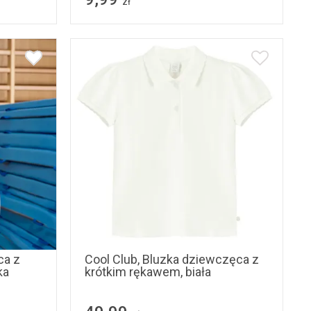
zł
122
140
146
152
158
164
ca z
Cool Club, Bluzka dziewczęca z
ka
krótkim rękawem, biała