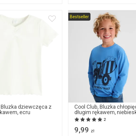
Bestseller
104
110
116
122
128
98
104
110
116
, Bluzka dziewczęca z
Cool Club, Bluzka chłopię
ękawem, ecru
długim rękawem, niebies
2
9,99
zł