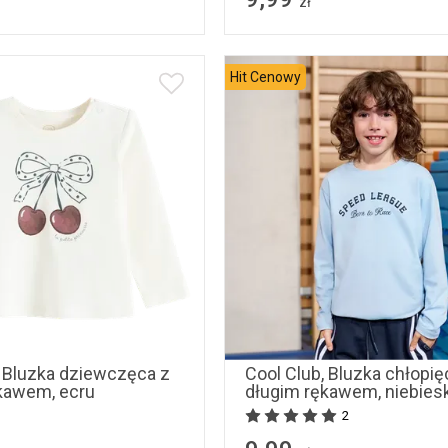
zł
Hit Cenowy
98
104
110
116
80
86
92
128
, Bluzka dziewczęca z
Cool Club, Bluzka chłopię
kawem, ecru
długim rękawem, niebies
2