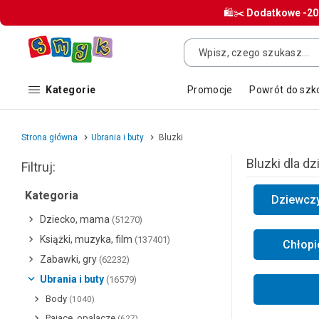
🛍️✂️
Dodatkowe
-2
Kategorie
Promocje
Powrót do szk
Strona główna
Ubrania i buty
Bluzki
Bluzki dla dz
Filtruj:
Kategoria
Dziewczy
Dziecko, mama
(51270)
Książki, muzyka, film
(137401)
Chłopi
Zabawki, gry
(62232)
Ubrania i buty
(16579)
Body
(1040)
Pajace, opalacze
(627)