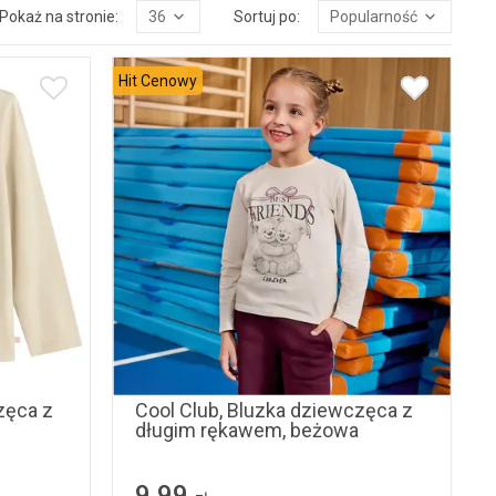
Pokaż na stronie:
36
Sortuj po:
Popularność
Hit Cenowy
122
98
104
110
116
122
128
zęca z
Cool Club, Bluzka dziewczęca z
długim rękawem, beżowa
9,99