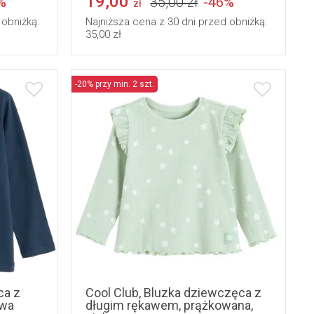
19,00
%
35,00 zł
-46%
zł
 obniżką:
Najniższa cena z 30 dni przed obniżką:
35,00 zł
-20% przy min. 2 szt.
122
74
86
92
ca z
Cool Club, Bluzka dziewczęca z
owa
długim rękawem, prążkowana,