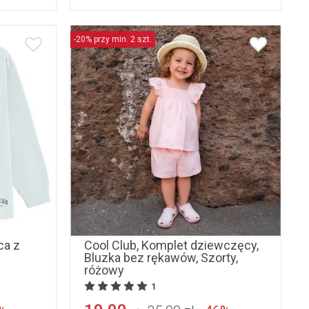
-20% przy min. 2 szt.
158
68
74
ca z
Cool Club, Komplet dziewczęcy,
Bluzka bez rękawów, Szorty,
różowy
1