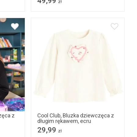
49,99
zł
116
68
74
80
86
92
zęca z
Cool Club, Bluzka dziewczęca z
długim rękawem, ecru
29,99
zł