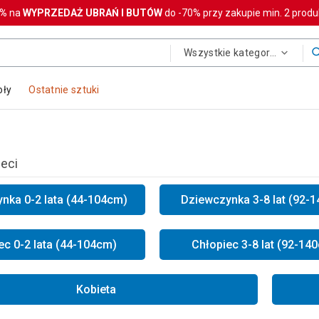
0%
na
WYPRZEDAŻ UBRAŃ I BUTÓW
do -70% przy zakupie min. 2 prod
Wszystkie kategorie
oły
Ostatnie sztuki
ieci
nka 0-2 lata (44-104cm)
Dziewczynka 3-8 lat (92-
ec 0-2 lata (44-104cm)
Chłopiec 3-8 lat (92-14
Kobieta