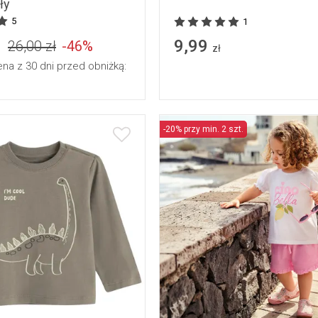
ły
5
1
9,99
26,00 zł
-46%
zł
ena z 30 dni przed obniżką:
-20% przy min. 2 szt.
86
92
86
92