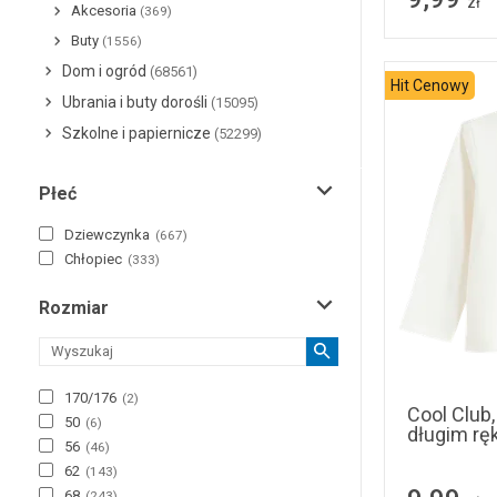
zł
Akcesoria
(369)
Buty
(1556)
Dom i ogród
(68561)
Hit Cenowy
Ubrania i buty dorośli
(15095)
Szkolne i papiernicze
(52299)
Płeć
Dziewczynka
(
667
)
Chłopiec
(
333
)
Rozmiar
74
170/176
(
2
)
Cool Club
50
(
6
)
długim rę
56
(
46
)
62
(
143
)
68
(
243
)