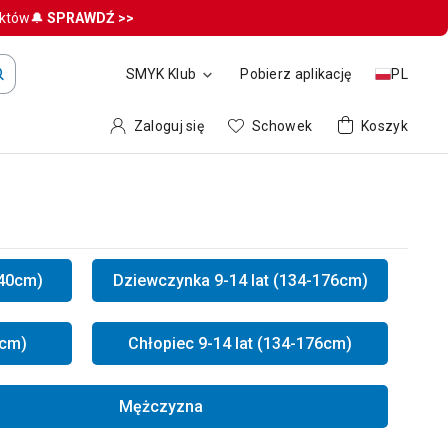
uktów🔔
SPRAWDŹ >>
SMYK Klub
Pobierz aplikację
PL
Zaloguj się
Schowek
Koszyk
140cm)
Dziewczynka 9-14 lat (134-176cm)
0cm)
Chłopiec 9-14 lat (134-176cm)
Mężczyzna