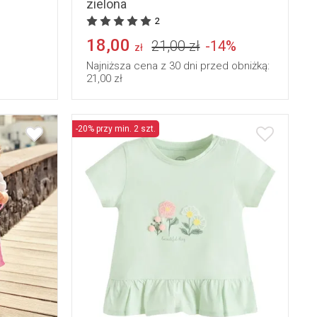
zielona
2
18,00
21,00 zł
-14%
zł
Najniższa cena z 30 dni przed obniżką:
21,00 zł
-20% przy min. 2 szt.
86
92