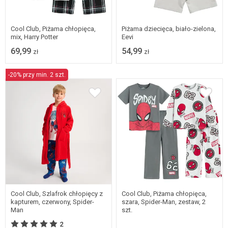
Dostępne w wielu
Dostępne w wielu
rozmiarach
rozmiarach
Cool Club, Piżama chłopięca,
Piżama dziecięca, biało-zielona,
mix, Harry Potter
Eevi
69,99
54,99
zł
zł
-20% przy min. 2 szt.
Dostępne w wielu
86/92
rozmiarach
Cool Club, Szlafrok chłopięcy z
Cool Club, Piżama chłopięca,
kapturem, czerwony, Spider-
szara, Spider-Man, zestaw, 2
Man
szt.
2