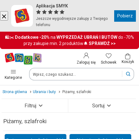
Aplikacja SMYK
Kraj i język
Pobierz
Jeszcze wygodniejsze zakupy z Twojego
telefonu
Wybierz kraj, aby przejść do zakupów
🛍️✂️
Dodatkowe
-20%
na
WYPRZEDAŻ UBRAŃ I BUTÓW
do -70%
przy zakupie min. 2 produktów🔔
SPRAWDŹ >>
Polska (Poland)
Twoje zamówienia dostarczymy na teren wybranego kraju.
Koszyk
Schowek
Zaloguj się
Kategorie
Język
Strona główna
Ubrania i buty
Piżamy, szlafroki
Polski
Filtruj
Sortuj
Po zmianie kraju część produktów może zostać usunięta z kosz
Piżamy, szlafroki
Zobacz wyniki (280)
Zapisz