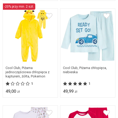
-20% przy min. 2 szt.
Dostępne w wielu
Dostępne w wielu
rozmiarach
rozmiarach
Cool Club, Piżama
Cool Club, Piżama chłopięca,
jednoczęściowa chłopięca z
niebieska
kapturem, żółta, Pokemon
1
1
49,00
49,99
zł
zł