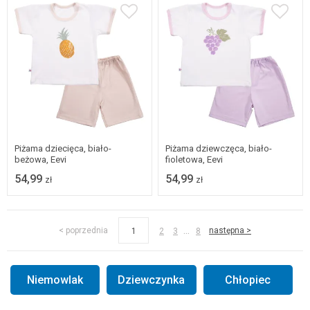
Dostępne w wielu
Dostępne w wielu
rozmiarach
rozmiarach
Piżama dziecięca, biało-
Piżama dziewczęca, biało-
beżowa, Eevi
fioletowa, Eevi
54,99
54,99
zł
zł
...
< poprzednia
następna >
1
2
3
8
Niemowlak
Dziewczynka
Chłopiec