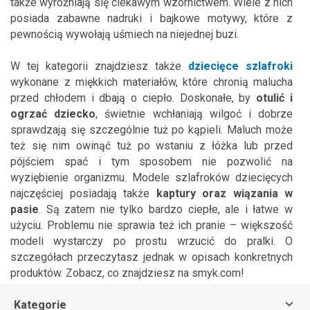
także wyróżniają się ciekawym wzornictwem. Wiele z nich
posiada zabawne nadruki i bajkowe motywy, które z
pewnością wywołają uśmiech na niejednej buzi.
W tej kategorii znajdziesz także
dziecięce szlafroki
wykonane z miękkich materiałów, które chronią malucha
przed chłodem i dbają o ciepło. Doskonałe, by
otulić i
ogrzać dziecko
, świetnie wchłaniają wilgoć i dobrze
sprawdzają się szczególnie tuż po kąpieli. Maluch może
też się nim owinąć tuż po wstaniu z łóżka lub przed
pójściem spać i tym sposobem nie pozwolić na
wyziębienie organizmu. Modele szlafroków dziecięcych
najczęściej posiadają także
kaptury oraz wiązania w
pasie
. Są zatem nie tylko bardzo ciepłe, ale i łatwe w
użyciu. Problemu nie sprawia też ich pranie – większość
modeli wystarczy po prostu wrzucić do pralki. O
szczegółach przeczytasz jednak w opisach konkretnych
produktów. Zobacz, co znajdziesz na smyk.com!
Kategorie