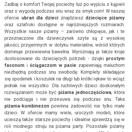
Zadbaj o komfort Twojej pociechy tuż po wyjściu z kąpieli
oraz o wygodę podczas snu wraz ze smyk.com! W naszej
ofercie
ubrań dla dzieci
znajdziesz
dziecięce piżamy
oraz szlafroki dostępne w najróżniejszych rozmiarach.
Wszystkie nasze piżamy – zarówno chłopięce, jak i te
przeznaczone dla dziewczynek szyte są z wysokiej
jakości, przyjemnych w dotyku materiałów, wśród których
dominuje przewiewna bawełna. Wyróżniają je także kroje
dostosowane do dziecięcych potrzeb - dzięki
prostym
fasonom
i
ściągaczom w pasie
zapewniają maluchom
niezbędną podczas snu swobodę. Komplety składające
się spodenek i koszulek na długi lub krótki rękaw to wciąż
jednak nie wszystko. Dla ruchliwych dzieci doskonałym
rozwiązaniem może być
piżama jednoczęściowa
, która
nie podciąga i nie przesuwa się podczas snu. Taka
piżama-kombinezon
powinna zadowolić nie tylko małe
dzieci. W ofercie mamy wiele, uroczych modeli, które
ucieszą także starsze pociechy i idealnie sprawdzą się w
roli modnego stroju na piżama party. Pozostałe piżamy