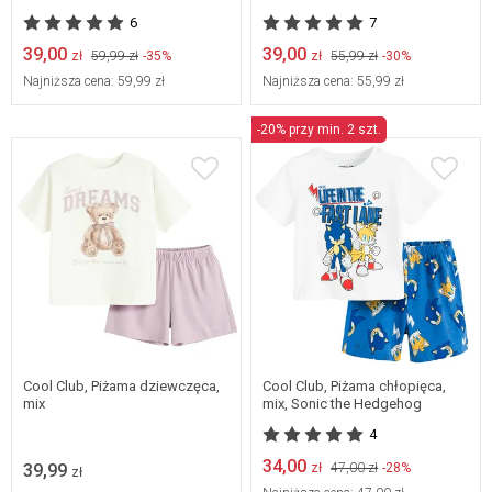
6
7
39,00
39,00
zł
59,99 zł
-35%
zł
55,99 zł
-30%
Najniższa cena:
59,99 zł
Najniższa cena:
55,99 zł
-20% przy min. 2 szt.
Dostępne w wielu
rozmiarach
122
128
Cool Club, Piżama dziewczęca,
Cool Club, Piżama chłopięca,
mix
mix, Sonic the Hedgehog
4
34,00
39,99
zł
47,00 zł
-28%
zł