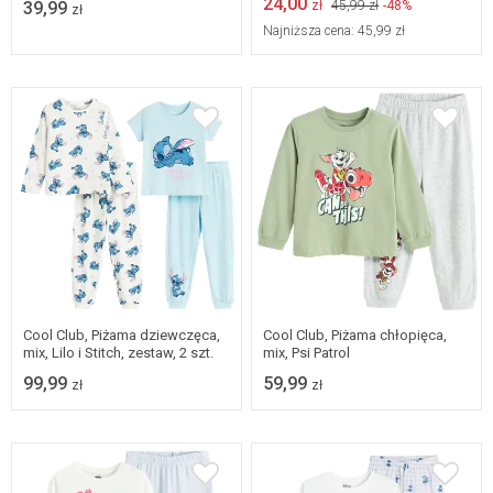
24,00
39,99
zł
45,99 zł
-48%
zł
Najniższa cena:
45,99 zł
92
98
104
Dostępne w wielu
rozmiarach
110
116
122
Cool Club, Piżama dziewczęca,
Cool Club, Piżama chłopięca,
mix, Lilo i Stitch, zestaw, 2 szt.
mix, Psi Patrol
99,99
59,99
zł
zł