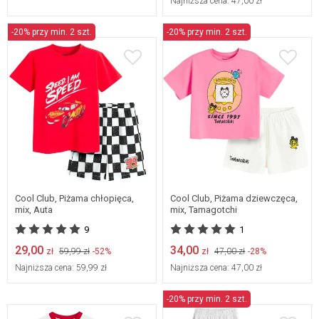
Najniższa cena:
47,00 zł
-20% przy min. 2 szt.
-20% przy min. 2 szt.
Dostępne w wielu
128
rozmiarach
Cool Club, Piżama chłopięca,
Cool Club, Piżama dziewczęca,
mix, Auta
mix, Tamagotchi
9
1
29,00
34,00
zł
59,99 zł
-52%
zł
47,00 zł
-28%
Najniższa cena:
59,99 zł
Najniższa cena:
47,00 zł
-20% przy min. 2 szt.