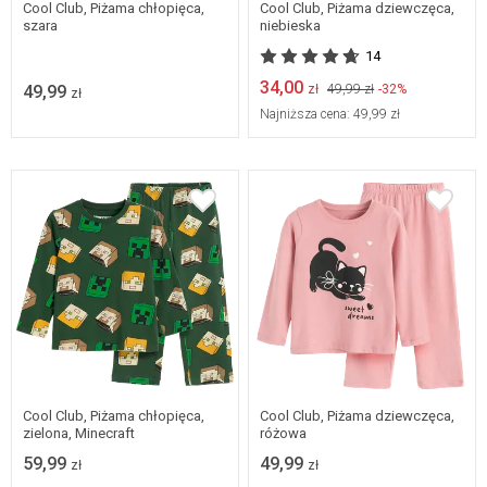
Cool Club, Piżama chłopięca,
Cool Club, Piżama dziewczęca,
szara
niebieska
14
34,00
49,99
zł
49,99 zł
-32%
zł
Najniższa cena:
49,99 zł
104
110
116
Dostępne w wielu
122
128
134
rozmiarach
Cool Club, Piżama chłopięca,
Cool Club, Piżama dziewczęca,
zielona, Minecraft
różowa
59,99
49,99
zł
zł