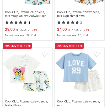
116
122
128
rozmiarach
Cool Club, Piżama chłopięca,
Cool Club, Piżama dziewczęca,
mix, Wojownicze Żółwie Ninja
mix, Squishmallows
4
3
29,00
34,00
zł
39,00 zł
-26%
zł
47,00 zł
-28%
Najniższa cena:
39,00 zł
Najniższa cena:
47,00 zł
-20% przy min. 2 szt.
-20% przy min. 2 szt.
134
140
146
98
104
110
152
158
Cool Club, Piżama dziewczęca,
Cool Club, Piżama dziewczęca,
biała, Bluey
mix