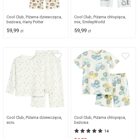
Dostępne w wielu
Dostępne w wielu
rozmiarach
rozmiarach
Cool Club, Piżama dziewczęca,
Cool Club, Piżama chłopięca,
beżowa, Harry Potter
mix, SmileyWorld
59,99
59,99
zł
zł
Dostępne w wielu
rozmiarach
134
Cool Club, Piżama dziewczęca,
Cool Club, Piżama chłopięca,
ecru
beżowa
14