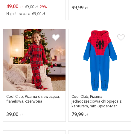
49,00
zł
69,00 zł
-29%
99,99
zł
Najniższa cena:
69,00 zł
Dostępne w wielu
Dostępne w wielu
rozmiarach
rozmiarach
Cool Club, Piżama dziewczęca,
Cool Club, Piżama
flanelowa, czerwona
jednoczęściowa chłopięca z
kapturem, mix, Spider-Man
39,00
79,99
zł
zł