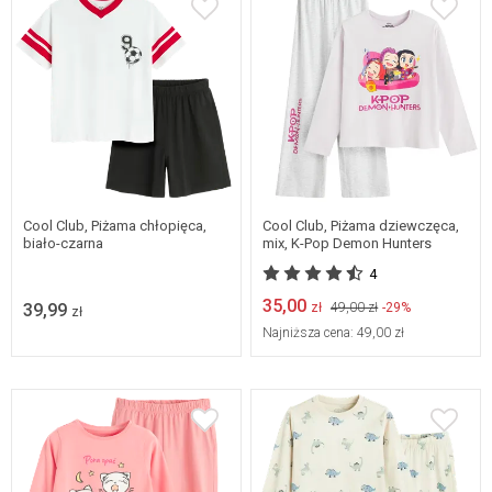
Dostępne w wielu
rozmiarach
152
158
164
Cool Club, Piżama chłopięca,
Cool Club, Piżama dziewczęca,
biało-czarna
mix, K-Pop Demon Hunters
4
35,00
39,99
zł
49,00 zł
-29%
zł
Najniższa cena:
49,00 zł