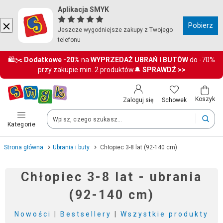
Aplikacja SMYK
Kraj i język
Pobierz
Jeszcze wygodniejsze zakupy z Twojego
telefonu
Wybierz kraj, aby przejść do zakupów
🛍️✂️
Dodatkowe
-20%
na
WYPRZEDAŻ UBRAŃ I BUTÓW
do -70%
przy zakupie min. 2 produktów🔔
SPRAWDŹ >>
Polska (Poland)
Twoje zamówienia dostarczymy na teren wybranego kraju.
Koszyk
Schowek
Zaloguj się
Kategorie
Język
Strona główna
Ubrania i buty
Chłopiec 3-8 lat (92-140 cm)
Polski
Chłopiec 3-8 lat - ubrania
(92-140 cm)
Po zmianie kraju część produktów może zostać usunięta z kosz
Nowości
|
Bestsellery
|
Wszystkie produkty
Zapisz