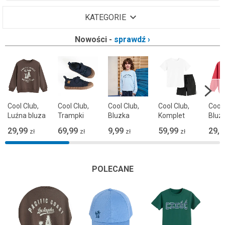
KATEGORIE
Nowości -
sprawdź ›
KATEGORIE
Akcesoria ›
Bielizna, skarpety ›
Cool Club,
Cool Club,
Cool Club,
Cool Club,
Cool 
Bluzki ›
Luźna bluza
Trampki
Bluzka
Komplet
Bluz
chłopięca,
chłopięce,
chłopięca z
chłopięcy, T-
chłop
Bluzy, swetry ›
29,99
69,99
9,99
59,99
29,9
zł
zł
zł
zł
brązowa
granatowe,
długim
shirt, Szorty,
czer
Zdrowa
rękawem,
mix
Buty ›
Stopa,
niebieska
Czapki, szaliki, rękawiczki ›
podeszwa
POLECANE
Barefoot
Jeans ›
Komplety ›
Koszule, marynarki ›