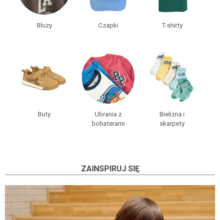
Kurtki, płaszcze ›
Piżamy, szlafroki ›
Bluzy
Czapki
T-shirty
Spodnie ›
Stroje kąpielowe ›
Szorty ›
T-shirty ›
WSZYSTKIE PRODUKTY ›
Buty
Ubrania z
Bielizna i
bohaterami
skarpety
ZAINSPIRUJ SIĘ