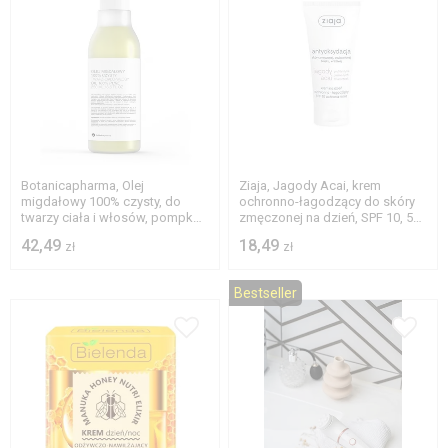
Botanicapharma, Olej
Ziaja, Jagody Acai, krem
migdałowy 100% czysty, do
ochronno-łagodzący do skóry
twarzy ciała i włosów, pompka,
zmęczonej na dzień, SPF 10, 50
250 ml
ml
42,49
18,49
zł
zł
Bestseller