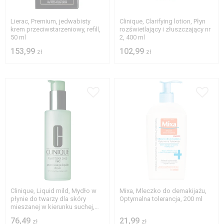
Lierac, Premium, jedwabisty
Clinique, Clarifying lotion, Płyn
krem przeciwstarzeniowy, refill,
rozświetlający i złuszczający nr
50 ml
2, 400 ml
153,99
102,99
zł
zł
Clinique, Liquid mild, Mydło w
Mixa, Mleczko do demakijażu,
płynie do twarzy dla skóry
Optymalna tolerancja, 200 ml
mieszanej w kierunku suchej,
200 ml
76,49
21,99
zł
zł