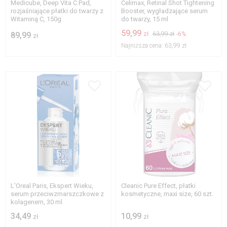
Medicube, Deep Vita C Pad,
Celimax, Retinal Shot Tightening
rozjaśniające płatki do twarzy z
Booster, wygładzające serum
Witaminą C, 150g
do twarzy, 15 ml
59,99
89,99
zł
63,99 zł
-6%
zł
Najniższa cena:
63,99 zł
L'Oreal Paris, Ekspert Wieku,
Cleanic Pure Effect, płatki
serum przeciwzmarszczkowe z
kosmetyczne, maxi size, 60 szt.
kolagenem, 30 ml
34,49
10,99
zł
zł