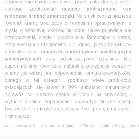
odpowiednie nawilżenie nawet przez całą dobę, a także
pomogą zredukować
uczucie podrażnienia czy
widoczne drobne zmarszczki
. Na smyk.com znajdziesz
również kremy pod oczy z formułami opracowanymi z
myślą o wrażliwej skórze, na której łatwo pojawiają się
przebarwienia, cienie i opuchnięcia. Pamiętając o cerze,
która wymaga profesjonalnej pielęgnacji, przygotowaliśmy
specjalne sera i
maseczki o intensywnie nawilżających
właściwościach
oraz odmładzającym działaniu. Nie
zapomnieliśmy również o naturalnej pielęgnacji twarzy –
wiemy, jak ważny jest odpowiednia formuła kosmetyków,
dlatego w tej kategorii spotkasz wiele produktów
składających się nawet z 99% substancji naturalnych.
Sprawdź, co jeszcze czeka na Ciebie na smyk.com, i
wybierz idealnie dopasowane kosmetyki do pielęgnacji
twarzy, krok po kroku zmieniające Twoją cerę na jeszcze
piękniejszą!
Strona główna
Dziecko, mama
Mama
Zdrowie i uroda
Pielęgnacja