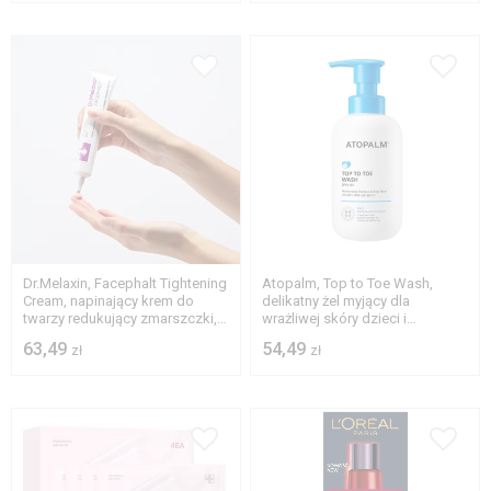
Dr.Melaxin, Facephalt Tightening
Atopalm, Top to Toe Wash,
Cream, napinający krem do
delikatny żel myjący dla
twarzy redukujący zmarszczki,
wrażliwej skóry dzieci i
50 ml
niemowląt, 300 ml
63,49
54,49
zł
zł