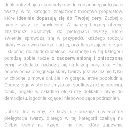
Jeśli potrzebujesz kosmetyków do codziennej pielęgnacji
twarzy, w tej kategorii znajdziesz mnóstwo preparatów,
które
idealnie dopasują się do Twojej cery
. Zadbaj o
siebie wraz ze smyk.com! W naszej bogatej ofercie
znajdziesz kosmetyki do pielęgnacji twarzy, które
świetnie sprawdzą się w przypadku każdego rodzaju
skóry – zarówno bardzo suchej, przetłuszczającej się, jak
i skłonnej do niedoskonałości. Kosmetyki w tej kategorii
poradzą sobie także
z zaczerwienioną i zniszczoną
cerą
, w dodatku nadadzą się na każdą porę roku – bo
odpowiednia pielęgnacja skóry twarzy jest ważna nie tylko
w chłodne, zimowe dni, ale i w gorące, letnie popołudnia.
Oprócz tego w ofercie smyk.com spotkasz różne peelingi,
toniki, bogate w składniki olejki czy delikatne płyny do
demakijażu, łagodnie kojące i niepowodujące podrażnień.
Dobrze też wiemy, że liczy się poranna i wieczorna
pielęgnacja twarzy, dlatego w tej kategorii czekają na
Ciebie kremy na dzień i na noc, które zapewnią