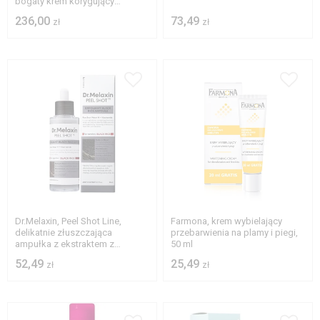
bogaty krem korygujący
zmarszczki, 50 ml
236,00
73,49
zł
zł
Dr.Melaxin, Peel Shot Line,
Farmona, krem wybielający
delikatnie złuszczająca
przebarwienia na plamy i piegi,
ampułka z ekstraktem z
50 ml
czarnego ryżu, 80 ml
52,49
25,49
zł
zł