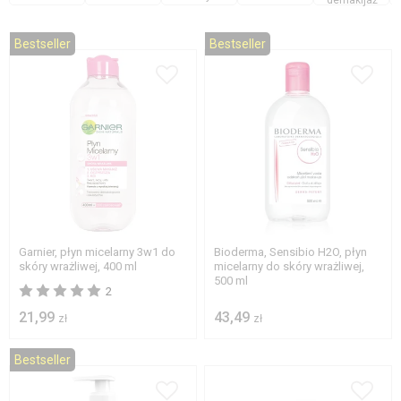
demakijaż
Bestseller
Bestseller
Garnier, płyn micelarny 3w1 do
Bioderma, Sensibio H2O, płyn
skóry wrażliwej, 400 ml
micelarny do skóry wrażliwej,
500 ml
2
21,99
43,49
zł
zł
Bestseller