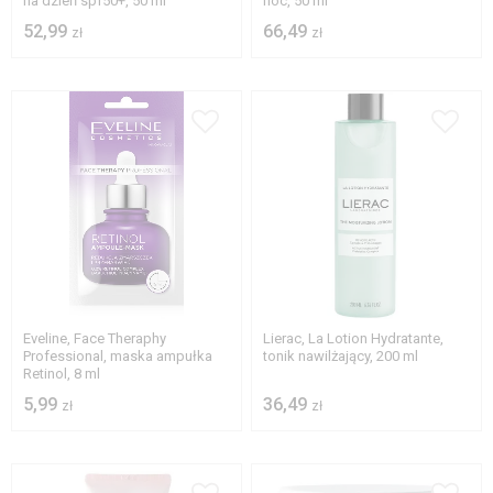
na dzień spf50+, 50 ml
noc, 50 ml
52,99
66,49
zł
zł
Eveline, Face Theraphy
Lierac, La Lotion Hydratante,
Professional, maska ampułka
tonik nawilżający, 200 ml
Retinol, 8 ml
5,99
36,49
zł
zł