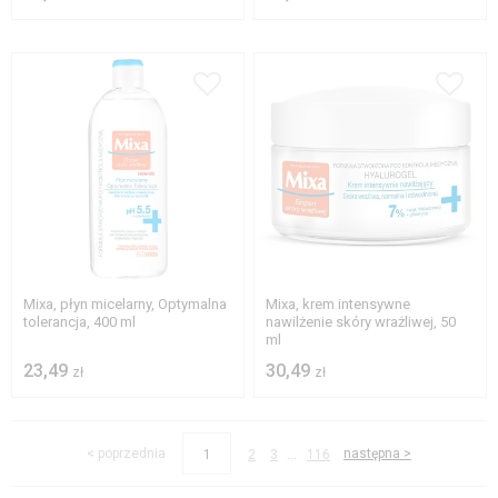
Mixa, płyn micelarny, Optymalna
Mixa, krem intensywne
tolerancja, 400 ml
nawilżenie skóry wrażliwej, 50
ml
23,49
30,49
zł
zł
...
< poprzednia
następna >
1
2
3
116