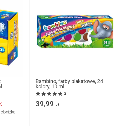
z
Bambino, farby plakatowe, 24
l
kolory, 10 ml
3
39,99
%
zł
 obniżką: