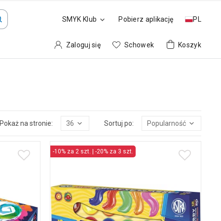
SMYK Klub
Pobierz aplikację
PL
Zaloguj się
Schowek
Koszyk
Pokaż na stronie:
36
Sortuj po:
Popularność
-10% za 2 szt. | -20% za 3 szt.