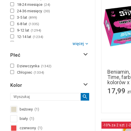
18-24 miesiące
(
24
)
24-36 miesięcy
(
30
)
3-5 lat
(
899
)
6-8 lat
(
1335
)
9-12 lat
(
1294
)
12-14 lat
(
1234
)
+15 lat
więcej
(
1148
)
Płeć
Dziewczynka
(
1342
)
Beniamin, 
Chłopiec
(
1334
)
Time, farb
kolorów x
Kolor
17,99
zł
beżowy
(
1
)
biały
(
1
)
-10% za 2 szt. | -
czerwony
(
1
)