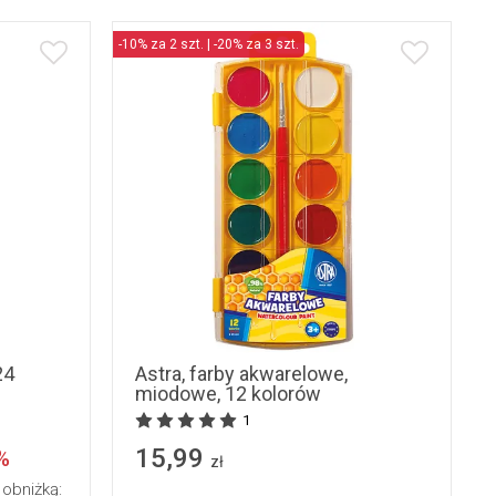
-10% za 2 szt. | -20% za 3 szt.
24
Astra, farby akwarelowe,
miodowe, 12 kolorów
1
15,99
%
zł
 obniżką: