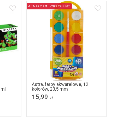
-10% za 2 szt. | -20% za 3 szt.
y
Astra, farby akwarelowe, 12
 ml
kolorów, 23,5 mm
15,99
zł