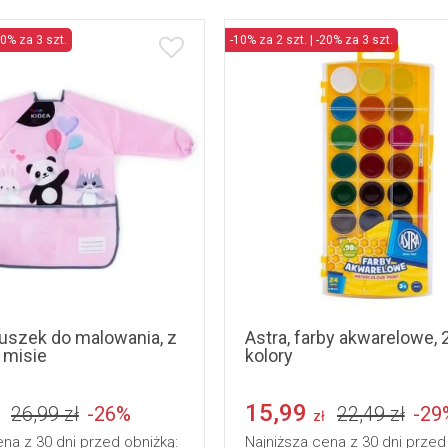
20% za 3 szt.
-10% za 2 szt. | -20% za 3 szt.
tuszek do malowania, z
Astra, farby akwarelowe, 
 misie
kolory
15,99
26,99 zł
-26%
22,49 zł
-29
zł
ena z 30 dni przed obniżką:
Najniższa cena z 30 dni przed