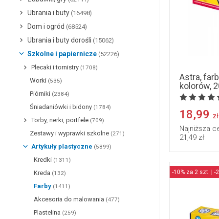
Ubrania i buty
(16498)
Dom i ogród
(68524)
Ubrania i buty dorośli
(15062)
Szkolne i papiernicze
(52226)
Plecaki i tornistry
(1708)
Astra, far
Worki
(535)
kolorów, 2
Piórniki
(2384)
Śniadaniówki i bidony
(1784)
18,99
zł
Torby, nerki, portfele
(709)
Najniższa c
Zestawy i wyprawki szkolne
(271)
21,49 zł
Artykuły plastyczne
(5899)
Kredki
(1311)
-10% za 2 szt. | -
Kreda
(132)
Farby
(1411)
Akcesoria do malowania
(477)
Plastelina
(259)