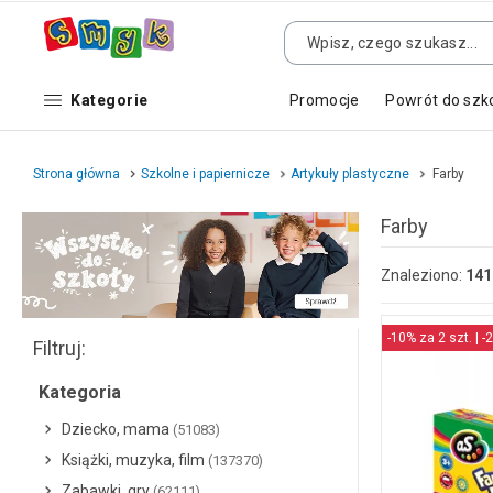
Kategorie
Promocje
Powrót do szk
Strona główna
Szkolne i papiernicze
Artykuły plastyczne
Farby
Farby
Znaleziono:
141
-10% za 2 szt. | -
Filtruj:
Kategoria
Dziecko, mama
(51083)
Książki, muzyka, film
(137370)
Zabawki, gry
(62111)