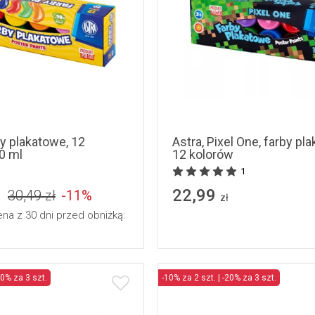
by plakatowe, 12
Astra, Pixel One, farby pl
0 ml
12 kolorów
1
22,99
30,49 zł
-11%
zł
ena z 30 dni przed obniżką:
20% za 3 szt.
-10% za 2 szt. | -20% za 3 szt.