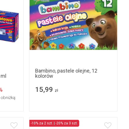
Bambino, pastele olejne, 12
 ml
kolorów
15,99
%
zł
 obniżką:
-10% za 2 szt. | -20% za 3 szt.