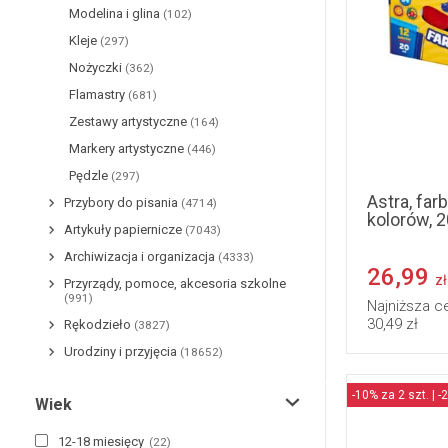
Modelina i glina
(102)
Kleje
(297)
Nożyczki
(362)
Flamastry
(681)
Zestawy artystyczne
(164)
Markery artystyczne
(446)
Pędzle
(297)
Astra, far
Przybory do pisania
(4714)
kolorów, 2
Artykuły papiernicze
(7043)
Archiwizacja i organizacja
(4333)
26,99
zł
Przyrządy, pomoce, akcesoria szkolne
(991)
Najniższa c
30,49 zł
Rękodzieło
(3827)
Urodziny i przyjęcia
(18652)
-10% za 2 szt. | -
Wiek
12-18 miesięcy
(
22
)