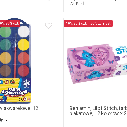
22,49 zł
20% za 3 szt.
-10% za 2 szt. | -20% za 3 szt.
by akwarelowe, 12
Beniamin, Lilo i Stitch, far
plakatowe, 12 kolorów x 
5