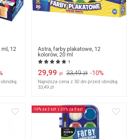
 ml, 12
Astra, farby plakatowe, 12
kolorów, 20 ml
1
29,99
%
33,49 zł
-10%
zł
 obniżką:
Najniższa cena z 30 dni przed obniżką:
33,49 zł
-10% za 2 szt. | -20% za 3 szt.