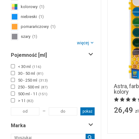
kolorowy
(
1
)
niebieski
(
1
)
pomarańczowy
(
1
)
szary
(
1
)
więcej
zielony
(
1
)
Pojemność [ml]
żółty
(
1
)
< 30 ml
(
116
)
30 - 50 ml
(
81
)
50 - 250 ml
(
313
)
Astra, far
250 - 500 ml
(
87
)
kolory
500 ml - 1 l
(
151
)
> 1 l
(
82
)
26,49
–
zł
pokaż
Marka