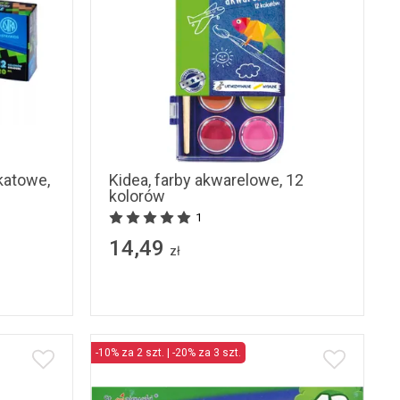
akatowe,
Kidea, farby akwarelowe, 12
kolorów
1
14,49
zł
-10% za 2 szt. | -20% za 3 szt.