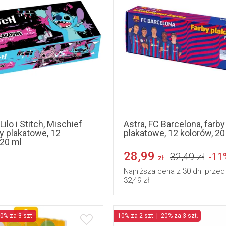
Lilo i Stitch, Mischief
Astra, FC Barcelona, farby
y plakatowe, 12
plakatowe, 12 kolorów, 20
 20 ml
28,99
32,49 zł
-11
zł
Najniższa cena z 30 dni przed
32,49 zł
20% za 3 szt.
-10% za 2 szt. | -20% za 3 szt.