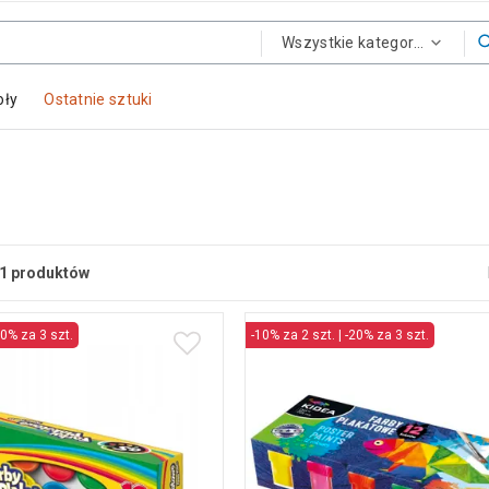
Wszystkie kategorie
oły
Ostatnie sztuki
1
produktów
20% za 3 szt.
-10% za 2 szt. | -20% za 3 szt.