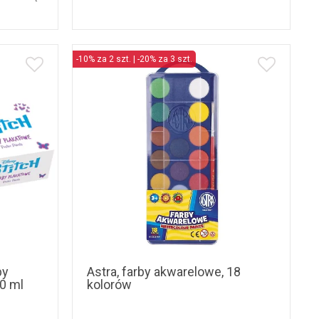
-10% za 2 szt. | -20% za 3 szt.
by
Astra, farby akwarelowe, 18
20 ml
kolorów