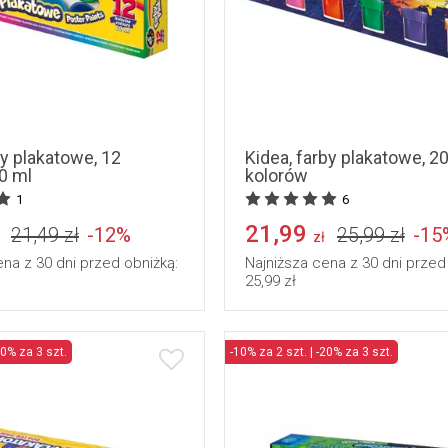
by plakatowe, 12
Kidea, farby plakatowe, 20
0 ml
kolorów
1
6
21,99
21,49 zł
-12%
25,99 zł
-15
zł
ena z 30 dni przed obniżką:
Najniższa cena z 30 dni przed
25,99 zł
20% za 3 szt.
-10% za 2 szt. | -20% za 3 szt.