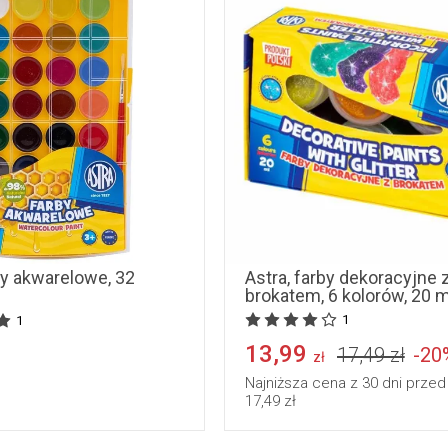
by akwarelowe, 32
Astra, farby dekoracyjne 
brokatem, 6 kolorów, 20 m
1
1
13,99
17,49 zł
-20
zł
Najniższa cena z 30 dni przed
17,49 zł