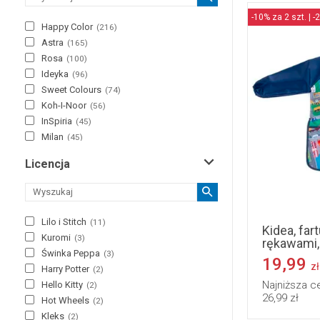
-10% za 2 szt. | -
Happy Color
(
216
)
Astra
(
165
)
Rosa
(
100
)
Ideyka
(
96
)
Sweet Colours
(
74
)
Koh-I-Noor
(
56
)
InSpiria
(
45
)
Milan
(
45
)
Titanum
(
39
)
Licencja
Strigo
(
31
)
Artix
(
28
)
Keyroad
(
28
)
Bambino
(
26
)
Lilo i Stitch
(
11
)
Kidea, far
Colorino
(
26
)
Kuromi
(
3
)
rękawami,
Deli
(
22
)
Świnka Peppa
(
3
)
19,99
Hobart
(
22
)
zł
Harry Potter
(
2
)
Hasta
(
21
)
Najniższa c
Hello Kitty
(
2
)
Boti Global
(
20
)
26,99 zł
Hot Wheels
(
2
)
Beniamin
(
19
)
Kleks
(
2
)