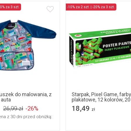
20% za 3 szt.
-10% za 2 szt. | -20% za 3 szt.
tuszek do malowania, z
Starpak, Pixel Game, farb
 auta
plakatowe, 12 kolorów, 20
18,49
26,99 zł
-26%
zł
ena z 30 dni przed obniżką: