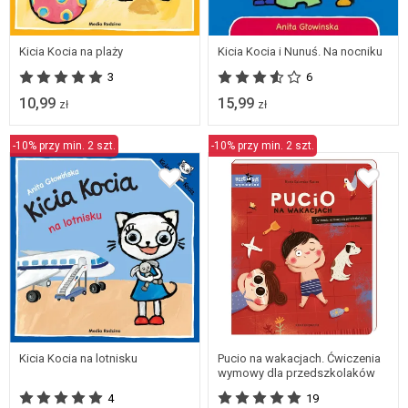
Kicia Kocia na plaży
Kicia Kocia i Nunuś. Na nocniku
3
6
10,99
15,99
zł
zł
-10% przy min. 2 szt.
-10% przy min. 2 szt.
Kicia Kocia na lotnisku
Pucio na wakacjach. Ćwiczenia
wymowy dla przedszkolaków
4
19