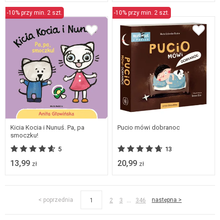
-10% przy min. 2 szt.
-10% przy min. 2 szt.
Kicia Kocia i Nunuś. Pa, pa
Pucio mówi dobranoc
smoczku!
5
13
13,99
20,99
zł
zł
...
< poprzednia
następna >
1
2
3
346