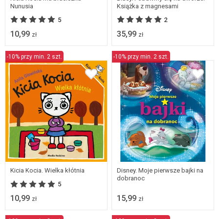
Nunusia
Książka z magnesami
5
2
10,99
35,99
zł
zł
-10% przy min. 2 szt.
-10% przy min. 2 szt.
Kicia Kocia. Wielka kłótnia
Disney. Moje pierwsze bajki na
dobranoc
5
10,99
15,99
zł
zł