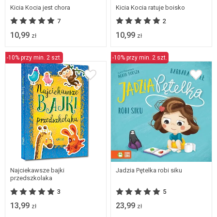
Kicia Kocia jest chora
Kicia Kocia ratuje boisko
7
2
10,99
10,99
zł
zł
-10% przy min. 2 szt.
-10% przy min. 2 szt.
Najciekawsze bajki
Jadzia Pętelka robi siku
przedszkolaka
3
5
13,99
23,99
zł
zł