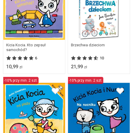
Kicia Kocia. Kto zepsuł
Brzechwa dzieciom
samochód?
6
10
10,99
21,99
zł
zł
-10% przy min. 2 szt.
-10% przy min. 2 szt.