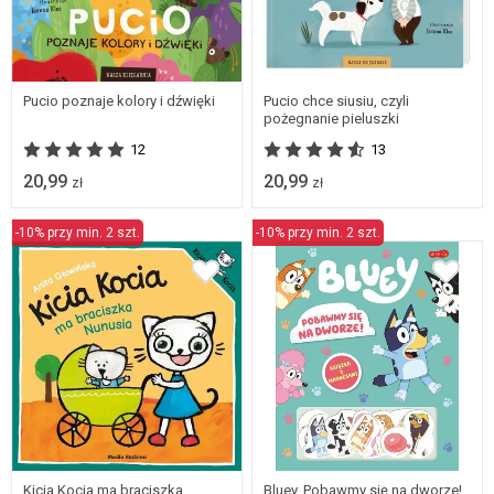
Pucio poznaje kolory i dźwięki
Pucio chce siusiu, czyli
pożegnanie pieluszki
12
13
20,99
20,99
zł
zł
-10% przy min. 2 szt.
-10% przy min. 2 szt.
Kicia Kocia ma braciszka
Bluey. Pobawmy się na dworze!