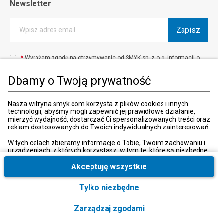
Newsletter
Zapisz
Wpisz adres email
*
Wyrażam zgodę na otrzymywanie od SMYK sp. z o.o. informacji o
produktach i usługach oraz promocjach i zniżkach oferowanych
przez SMYK sp. z o.o., za pośrednictwem środków komunikacji
Dbamy o Twoją prywatność
elektronicznej (e-mail).
W każdej chwili możesz z łatwością cofnąć wyrażone zgody.
więcej
Nasza witryna smyk.com korzysta z plików cookies i innych
technologii, abyśmy mogli zapewnić jej prawidłowe działanie,
mierzyć wydajność, dostarczać Ci spersonalizowanych treści oraz
reklam dostosowanych do Twoich indywidualnych zainteresowań.
Kraj i język
:
Polska (Poland)
W tych celach zbieramy informacje o Tobie, Twoim zachowaniu i
urządzeniach, z których korzystasz, w tym te, które są niezbędne
do prawidłowego funkcjonowania strony internetowej smyk.com.
Te niezbędne pliki cookies możesz wyłączyć zmieniając
Akceptuję wszystkie
ustawienia przeglądarki, przy czym może to spowodować
nieprawidłowe funkcjonowanie naszej witryny.
Tylko niezbędne
© 2026, SMYK sp. z o.o.
Ponadto, wyłącznie w przypadku uzyskania Twojej zgody,
wykorzystujemy dodatkowe pliki cookies oraz konwersje
Zarządzaj zgodami
rozszerzone w celu uzyskiwania dostępu, analizowania i