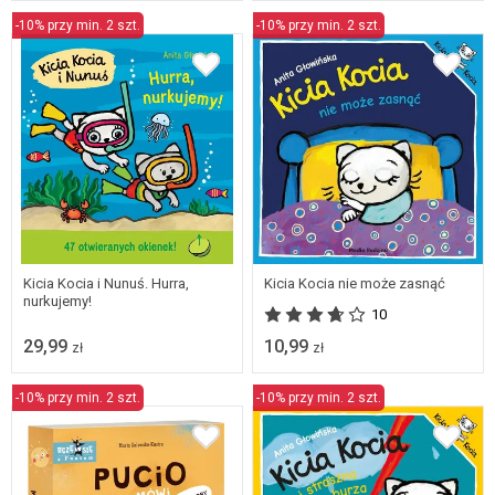
-10% przy min. 2 szt.
-10% przy min. 2 szt.
Kicia Kocia i Nunuś. Hurra,
Kicia Kocia nie może zasnąć
nurkujemy!
10
29,99
10,99
zł
zł
-10% przy min. 2 szt.
-10% przy min. 2 szt.