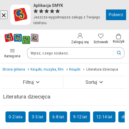
Aplikacja SMYK
Kraj i język
Pobierz
Jeszcze wygodniejsze zakupy z Twojego
telefonu
Wybierz kraj, aby przejść do zakupów
Polska (Poland)
Koszyk
Schowek
Zaloguj się
Kategorie
Twoje zamówienia dostarczymy na teren wybranego kraju.
Strona główna
Książki, muzyka, film
Książki
Literatura dziecięca
Język
Filtruj
Sortuj
Polski
Literatura dziecięca
Zobacz wyniki (12448)
Po zmianie kraju część produktów może zostać usunięta z kosz
0-2 lata
3-5 lat
6-8 lat
9-12 lat
12-14 lat
dla
Zapisz