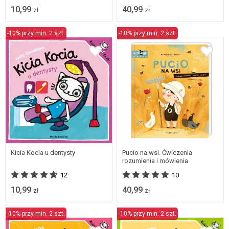
10,99
40,99
zł
zł
-10% przy min. 2 szt.
-10% przy min. 2 szt.
Kicia Kocia u dentysty
Pucio na wsi. Ćwiczenia
rozumienia i mówienia
12
10
10,99
40,99
zł
zł
-10% przy min. 2 szt.
-10% przy min. 2 szt.