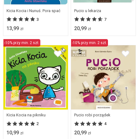
Kicia Kocia i Nunuś. Pora spać
Pucio u lekarza
3
7
13,99
20,99
zł
zł
-10% przy min. 2 szt.
-10% przy min. 2 szt.
Kicia Kocia na pikniku
Pucio robi porządek
2
4
10,99
20,99
zł
zł