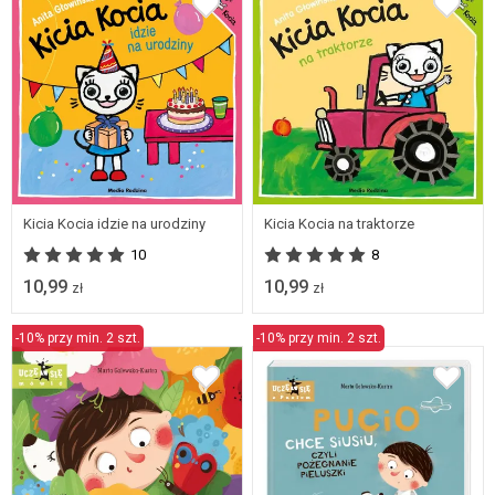
Kicia Kocia idzie na urodziny
Kicia Kocia na traktorze
10
8
10,99
10,99
zł
zł
-10% przy min. 2 szt.
-10% przy min. 2 szt.