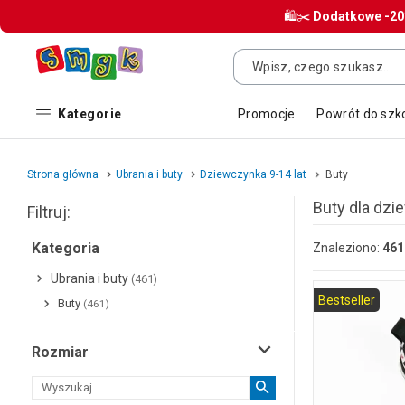
🛍️✂️
Dodatkowe
-2
Kategorie
Promocje
Powrót do szk
Strona główna
Ubrania i buty
Dziewczynka 9-14 lat
Buty
Buty dla dzi
Filtruj:
Kategoria
Znaleziono:
461
Ubrania i buty
(461)
Bestseller
Buty
(461)
Rozmiar