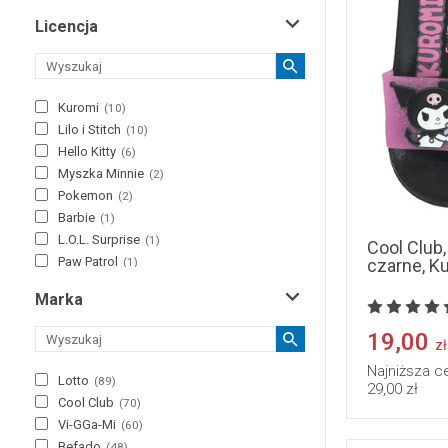
38/40
(
1
)
turkusowy
(
5
)
Licencja
40/41
(
3
)
zielony
(
15
)
27 1/2
(
1
)
28 1/2
(
1
)
złoty
(
2
)
32 1/2
(
1
)
Kuromi
(
10
)
żółty
(
12
)
36 2/3
(
5
)
Lilo i Stitch
(
10
)
37 1/2
(
1
)
Hello Kitty
(
6
)
37 1/3
(
3
)
Myszka Minnie
(
2
)
38 2/3
(
3
)
Pokemon
(
2
)
One Size
(
8
)
Barbie
(
1
)
L.O.L. Surprise
(
1
)
Cool Club
Paw Patrol
czarne, K
(
1
)
Rainbow High
(
1
)
Marka
SmileyWorld
(
1
)
Toy Story
(
1
)
19,00
zł
Najniższa c
Lotto
(
89
)
29,00 zł
Cool Club
(
70
)
Vi-GGa-Mi
(
60
)
Befado
(
48
)