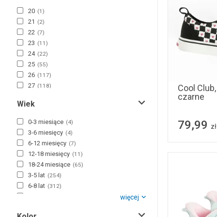
20
(
1
)
21
(
2
)
22
(
7
)
23
(
11
)
24
(
22
)
31
32
25
(
55
)
26
(
117
)
27
(
118
)
Cool Club
czarne
28
(
128
)
Wiek
29
(
116
)
30
(
135
)
79,99
0-3 miesiące
(
4
)
zł
31
(
188
)
3-6 miesięcy
(
4
)
32
(
190
)
6-12 miesięcy
(
7
)
33
(
196
)
12-18 miesięcy
(
11
)
34
(
169
)
18-24 miesiące
(
65
)
35
(
178
)
3-5 lat
(
254
)
36
(
110
)
6-8 lat
(
312
)
37
(
18
)
9-12 lat
więcej
(
360
)
38
(
18
)
12-14 lat
(
272
)
39
(
5
)
Kolor