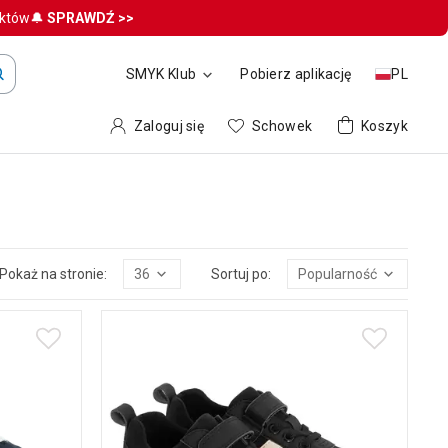
uktów🔔
SPRAWDŹ >>
SMYK Klub
Pobierz aplikację
PL
Zaloguj się
Schowek
Koszyk
Pokaż na stronie:
36
Sortuj po:
Popularność