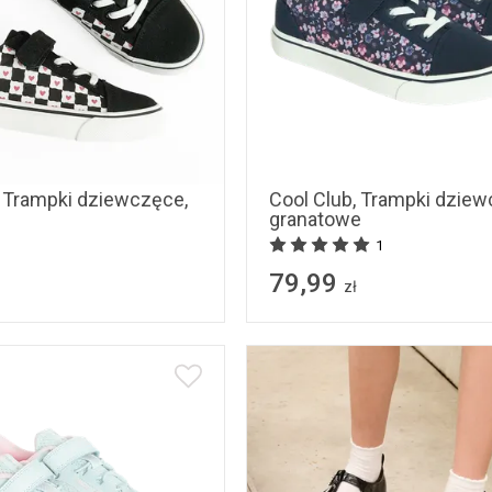
33
34
35
36
37
31
32
33
34
, Trampki dziewczęce,
Cool Club, Trampki dziew
granatowe
1
79,99
zł