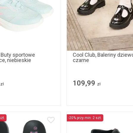
33
34
35
36
37
31
32
33
34
, Buty sportowe
Cool Club, Baleriny dziew
e, niebieskie
czarne
109,99
zł
zł
szt.
-20% przy min. 2 szt.