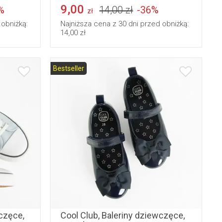
9,00
%
14,00 zł
-36%
zł
 obniżką:
Najniższa cena z 30 dni przed obniżką:
14,00 zł
Bestseller
35
36
31
32
33
34
35
częce,
Cool Club, Baleriny dziewczęce,