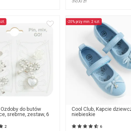
39,00 zł
szt.
-20% przy min. 2 szt.
uniwersalny
31
, Ozdoby do butów
Cool Club, Kapcie dziewc
e, srebrne, zestaw, 6
niebieskie
2
6