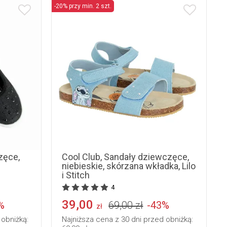
-20% przy min. 2 szt.
31
32
zęce,
Cool Club, Sandały dziewczęce,
niebieskie, skórzana wkładka, Lilo
i Stitch
4
39,00
%
69,00 zł
-43%
zł
 obniżką:
Najniższa cena z 30 dni przed obniżką: