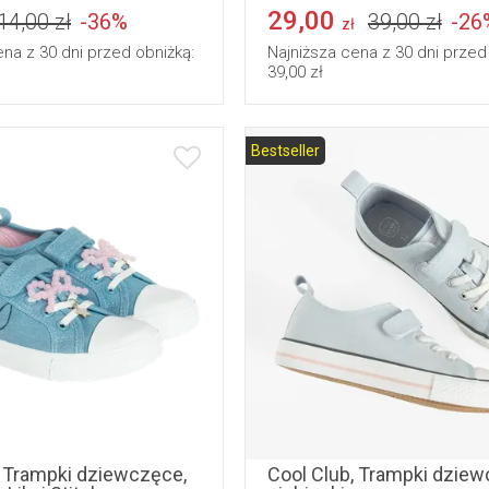
29,00
14,00 zł
-36%
39,00 zł
-26
zł
ena z 30 dni przed obniżką:
Najniższa cena z 30 dni przed
39,00 zł
Bestseller
33
34
35
36
31
32
33
34
, Trampki dziewczęce,
Cool Club, Trampki dziew