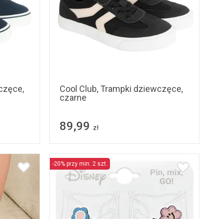
31
32
33
34
35
36
35
36
37
38
częce,
Cool Club, Trampki dziewczęce,
czarne
89,99
zł
-20% przy min. 2 szt.