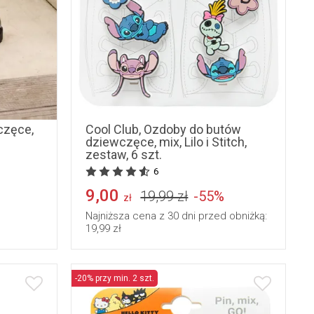
35
36
uniwersalny
częce,
Cool Club, Ozdoby do butów
dziewczęce, mix, Lilo i Stitch,
zestaw, 6 szt.
6
9,00
19,99 zł
-55%
zł
Najniższa cena z 30 dni przed obniżką:
19,99 zł
-20% przy min. 2 szt.