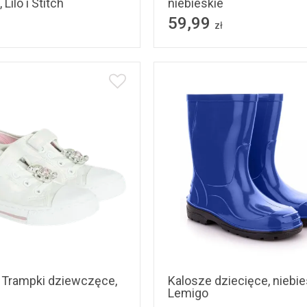
 Lilo i Stitch
niebieskie
59,99
zł
20
22
23
24
33
34
35
36
28
30
31
32
, Trampki dziewczęce,
Kalosze dziecięce, niebies
Lemigo