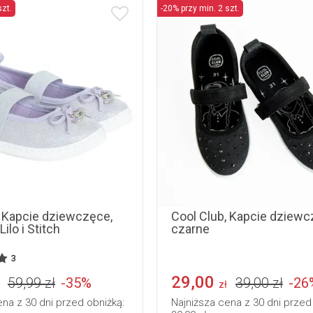
szt.
-20% przy min. 2 szt.
31
32
33
31
, Kapcie dziewczęce,
Cool Club, Kapcie dziewc
Lilo i Stitch
czarne
3
29,00
59,99 zł
-35%
39,00 zł
-26
zł
ena z 30 dni przed obniżką:
Najniższa cena z 30 dni przed