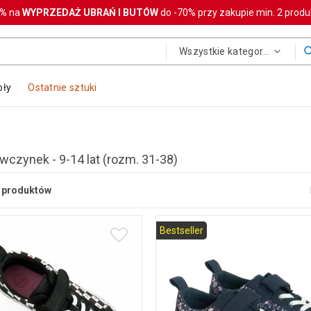
0%
na
WYPRZEDAŻ UBRAŃ I BUTÓW
do -70% przy zakupie min. 2 prod
Wszystkie kategorie
oły
Ostatnie sztuki
ewczynek - 9-14 lat (rozm. 31-38)
produktów
Bestseller