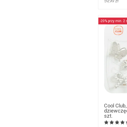
59,99 zł
Nike
(
2
)
Perletti
(
2
)
Puma
(
2
)
-20% przy min. 2 
Yoclub
(
2
)
Cerda
(
1
)
Champion
(
1
)
Kappa
(
1
)
Native
(
1
)
Cool Club
dziewczęc
szt.