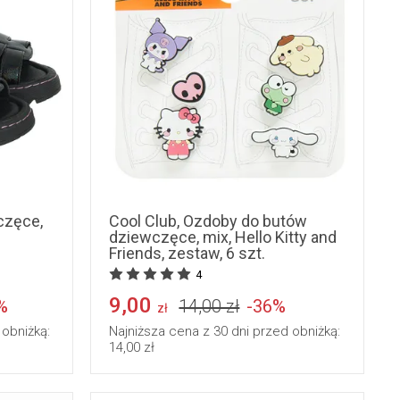
36
uniwersalny
częce,
Cool Club, Ozdoby do butów
dziewczęce, mix, Hello Kitty and
Friends, zestaw, 6 szt.
4
9,00
%
14,00 zł
-36%
zł
 obniżką:
Najniższa cena z 30 dni przed obniżką:
14,00 zł