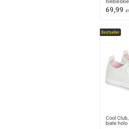
niebieskie,
69,99
zł
Bestseller
31
32
Cool Club
białe holo