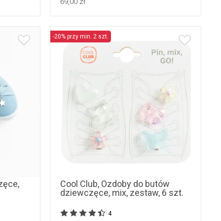
69,00 zł
-20% przy min. 2 szt.
uniwersalny
zęce,
Cool Club, Ozdoby do butów
dziewczęce, mix, zestaw, 6 szt.
4