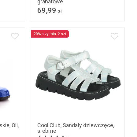
granatowe
69,99
zł
-20% przy min. 2 szt.
25
26
34
35
32
kie, Oli,
Cool Club, Sandały dziewczęce,
srebrne