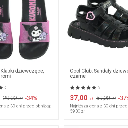
37
31
32
33
, Klapki dziewczęce,
Cool Club, Sandały dziew
uromi
czarne
2
3
37,00
29,00 zł
-34%
59,00 zł
-37
zł
ena z 30 dni przed obniżką:
Najniższa cena z 30 dni przed
59,00 zł