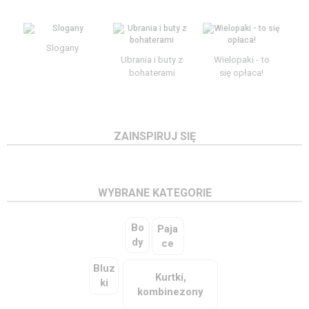
Kurtki, płaszcze ›
Legginsy ›
Slogany
Pajace, opalacze ›
Ubrania i buty z
Wielopaki - to
Piżamy, szlafroki ›
bohaterami
się opłaca!
Spodnie ›
Stroje kąpielowe ›
ZAINSPIRUJ SIĘ
Sukienki, spódnice ›
Szorty ›
Cool Club, Komplet
Cool Club, Bluza
Cool Club, Jegginsy
dzianinowy
dziewczęca, różowa,
Śpiochy, półśpiochy, kaftaniki ›
dziewczęce,
dziewczęcy, ażurowy,
WYBRANE KATEGORIE
Hello Kitty
prążkowane, ecru, Hello
Sweter rozpinany,
Kitty
Spodnie, różowy
T-shirty ›
Bo
Paja
WSZYSTKIE PRODUKTY ›
dy
ce
Bluz
Kurtki,
ki
kombinezony