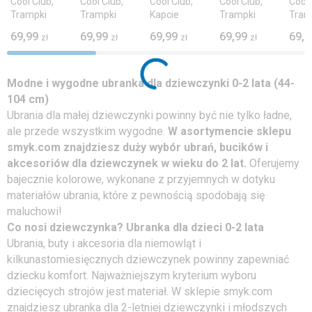
Cool Club,
Cool Club,
Cool Club,
Cool Club,
Cool 
Trampki
Trampki
Kapcie
Trampki
Tram
dziewczęce,
dziewczęce,
dziewczęce,
dziewczęce,
dzie
69,99
69,99
69,99
69,99
69,9
zł
zł
zł
zł
różowe,
różowe,
różowe,
różowe,
różo
Zdrowa
Zdrowa
Zdrowa
Zdrowa
Zdro
Stopa,
Stopa,
Stopa,
Stopa,
Stop
podeszwa
podeszwa
Comfort-Fit
podeszwa
pode
Modne i wygodne ubranka dla dziewczynki 0-2 lata (44-
Barefoot
Barefoot,
Barefoot
Bare
104 cm)
Hello Kitty
Ubrania dla małej dziewczynki powinny być nie tylko ładne,
and Friends
ale przede wszystkim wygodne.
W asortymencie sklepu
smyk.com znajdziesz duży wyb
ó
r ubrań, bucik
ó
w i
akcesori
ó
w dla dziewczynek w wieku do 2 lat.
Oferujemy
bajecznie kolorowe, wykonane z przyjemnych w dotyku
materiałów ubrania, które z pewnością spodobają się
maluchowi!
Co nosi dziewczynka? Ubranka dla dzieci 0-2 lata
Ubrania, buty i akcesoria dla niemowląt i
kilkunastomiesięcznych dziewczynek powinny zapewniać
dziecku komfort. Najważniejszym kryterium wyboru
dziecięcych strojów jest materiał. W sklepie smyk.com
znajdziesz ubranka dla 2-letniej dziewczynki i młodszych