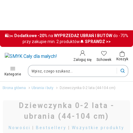
Kraj i język
Wybierz kraj, aby przejść do zakupów
🛍️✂️
Dodatkowe
-20%
na
WYPRZEDAŻ UBRAŃ I BUTÓW
do -70%
przy zakupie min. 2 produktów🔔
SPRAWDŹ >>
Polska (Poland)
Twoje zamówienia dostarczymy na teren wybranego kraju.
Koszyk
Schowek
Zaloguj się
Kategorie
Język
Strona główna
Ubrania i buty
Dziewczynka 0-2 lata (44-104 cm)
Polski
Dziewczynka 0-2 lata -
ubrania (44-104 cm)
Po zmianie kraju część produktów może zostać usunięta z kosz
Nowości
|
Bestsellery
|
Wszystkie produkty
Zapisz