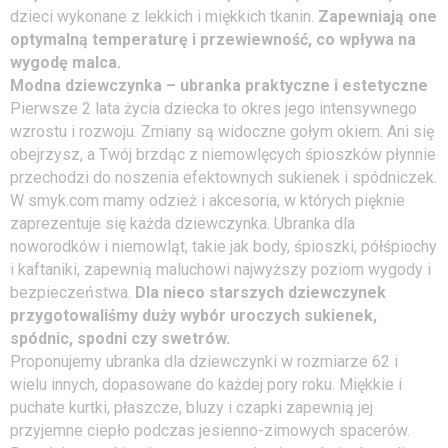
dzieci wykonane z lekkich i miękkich tkanin.
Zapewniają one
optymalną
temperatur
ę i przewiewność, co wpływa na
wygodę
malca.
Modna dziewczynka – ubranka praktyczne i estetyczne
Pierwsze 2 lata życia dziecka to okres jego intensywnego
wzrostu i rozwoju. Zmiany są widoczne gołym okiem. Ani się
obejrzysz, a Twój brzdąc z niemowlęcych śpioszków płynnie
przechodzi do noszenia efektownych sukienek i spódniczek.
W smyk.com mamy odzież i akcesoria, w których pięknie
zaprezentuje się każda dziewczynka. Ubranka dla
noworodków i niemowląt, takie jak body, śpioszki, półśpiochy
i kaftaniki, zapewnią maluchowi najwyższy poziom wygody i
bezpieczeństwa.
Dla nieco starszych dziewczynek
przygotowaliśmy duży wyb
ó
r uroczych sukienek,
sp
ó
dnic, spodni czy swetr
ó
w.
Proponujemy ubranka dla dziewczynki w rozmiarze 62 i
wielu innych, dopasowane do każdej pory roku. Miękkie i
puchate kurtki, płaszcze, bluzy i czapki zapewnią jej
przyjemne ciepło podczas jesienno-zimowych spacerów.