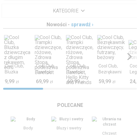
KATEGORIE
Nowości -
sprawdź ›
KATEGORIE
Akcesoria ›
Bielizna, skarpety ›
Cool Club,
Cool Club,
Cool Club,
Cool Club,
Cool 
Bluzki ›
Bluzka
Trampki
Trampki
Bezrękawni
Legg
dziewczęca
dziewczęce,
dziewczęce,
k
dzie
Bluzy, swetry ›
9,99
69,99
69,99
59,99
24,9
zł
zł
zł
zł
z długim
różowe,
różowe,
dziewczęcy,
bord
rękawem,
Zdrowa
Zdrowa
futrzany,
Body ›
ecru
Stopa,
Stopa,
beżowy
Buty ›
podeszwa
podeszwa
POLECANE
Barefoot
Barefoot,
Czapki, szaliki, rękawiczki ›
Hello Kitty
and Friends
Komplety ›
Body
Bluzy i swetry
Koszule, marynarki ›
Chrzest