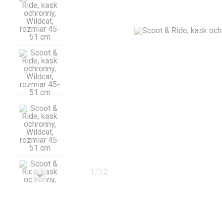
1
/
12