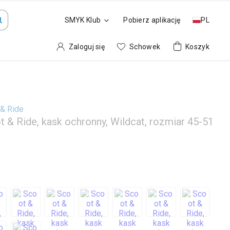
SMYK Klub
Pobierz aplikację
PL
Zaloguj się
Schowek
Koszyk
 & Ride
t & Ride, kask ochronny, Wildcat, rozmiar 45-51