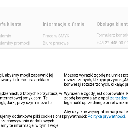
efa klienta
Informacje o firmie
Obsługa klien
Formularz konta
ulamin
Praca w SMYK
+48 22 448 00 0
laminy promocji
Biuro prasowe
lamin kart
Dane firmy
Czynne:
pon.-pt.: 08:00-2
arunkowych
Grupa SMYK
sob.: 09:00-21:
t i czas dostawy
Smyk.ua
ndz.: 10:00-18:
ty i wymiany
Smyk.ro
ii, abyśmy mogli zapewnić jej
Możesz wyrazić zgodę na umieszcza
lamacje
Akt o usługach cyfrowych
zowanych treści oraz reklam
rozszerzonych, klikając przycisk „
A
konwersji rozszerzonych, klikając pr
dy płatności
Deklaracja dostępności
Po
ądzeniach, z których korzystasz, w
Wyrażenie zgody jest dobrowolne. 
 internetowej smyk.com. Te
zgodę korzystając z opcji
zarządza
kacja SMYK
eglądarki, przy czym może to
legalność uprzedniego przetwarzan
y podarunkowe
Aby uzyskać więcej informacji na t
dź sklep SMYK
ujemy dodatkowe pliki cookies oraz
prywatności:
Polityka prywatności
.
i przechowywania dodatkowych
gram SMYK Klub
iamy te informacje, w tym Twoje