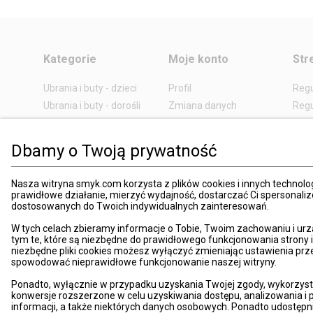
Kategorie
Moje konto
Str
Ubrania i buty - dzieci
Profil
Reg
Ubrania i buty - dorośli
Zmiana danych
Regu
Dziecko, mama
Schowek
Regu
Zabawki i gry
Historia zamówień
pod
Dbamy o Twoją prywatność
Książki
Edycja zgód
Kosz
Zdrowie i uroda
Polityka prywatności
Zwro
Nasza witryna smyk.com korzysta z plików cookies i innych technolog
Dom i ogród
Ustawienia prywatności
Rek
prawidłowe działanie, mierzyć wydajność, dostarczać Ci spersonali
dostosowanych do Twoich indywidualnych zainteresowań.
Promocje
Śledzenie zamówień
Meto
Porady
Pay
W tych celach zbieramy informacje o Tobie, Twoim zachowaniu i urz
tym te, które są niezbędne do prawidłowego funkcjonowania strony
Mapa witryny
Apli
niezbędne pliki cookies możesz wyłączyć zmieniając ustawienia prz
spowodować nieprawidłowe funkcjonowanie naszej witryny.
Kart
Znaj
Ponadto, wyłącznie w przypadku uzyskania Twojej zgody, wykorzyst
konwersje rozszerzone w celu uzyskiwania dostępu, analizowania 
Pro
informacji, a także niektórych danych osobowych. Ponadto udostępn