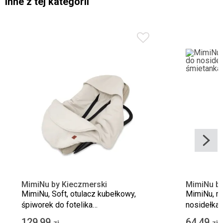
Inne z tej kategorii
MimiNu by Kieczmerski
MimiNu by
MimiNu, Soft, otulacz kubełkowy,
MimiNu, mu
śpiworek do fotelika
nosidełka,
samochodowego, beż, TOG 2-2.5, 0-6
śmietanka
129,99
64,49