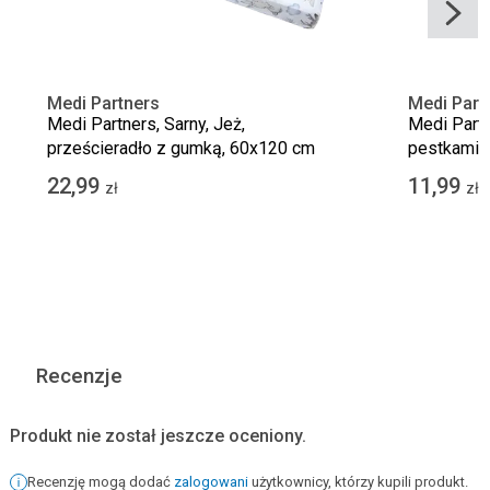
Medi Partners
Medi Part
Medi Partners, Sarny, Jeż,
Medi Partn
prześcieradło z gumką, 60x120 cm
pestkami w
22,99
11,99
zł
zł
Recenzje
Produkt nie został jeszcze oceniony.
Recenzję mogą dodać
zalogowani
użytkownicy, którzy kupili produkt.