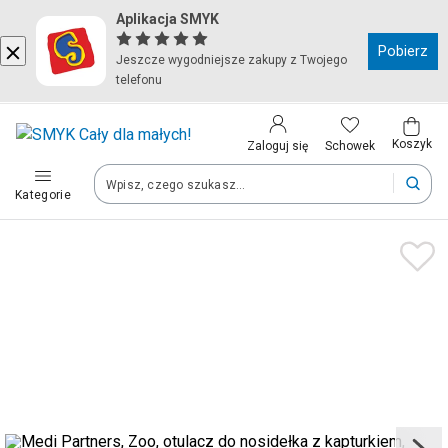
Aplikacja SMYK
Kraj i język
Pobierz
Jeszcze wygodniejsze zakupy z Twojego
telefonu
Wybierz kraj, aby przejść do zakupów
Polska (Poland)
Koszyk
Schowek
Zaloguj się
Kategorie
Twoje zamówienia dostarczymy na teren wybranego kraju.
Język
Polski
Po zmianie kraju część produktów może zostać usunięta z kosz
Zapisz