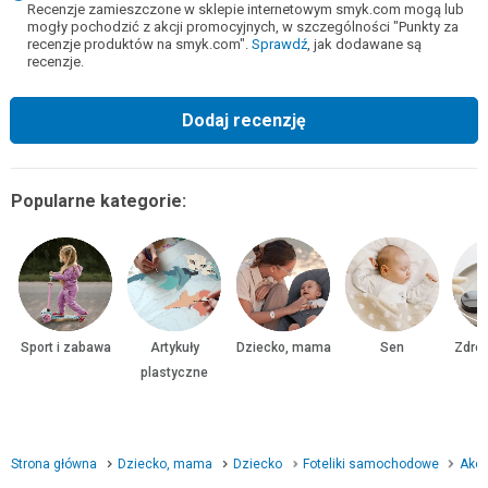
Recenzje zamieszczone w sklepie internetowym smyk.com mogą lub
mogły pochodzić z akcji promocyjnych, w szczególności "Punkty za
recenzje produktów na smyk.com".
Sprawdź
, jak dodawane są
recenzje.
Dodaj recenzję
Popularne kategorie:
Sport i zabawa
Artykuły
Dziecko, mama
Sen
Zdrow
plastyczne
Strona główna
Dziecko, mama
Dziecko
Foteliki samochodowe
Akce