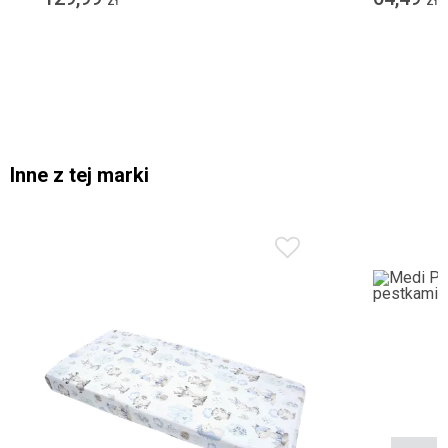
zł
zł
m
Inne z tej marki