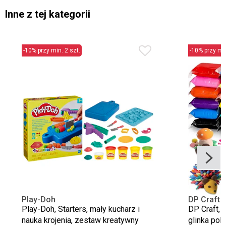
Inne z tej kategorii
-10% przy min. 2 szt.
-10% przy min
Play-Doh
DP Craft
Play-Doh, Starters, mały kucharz i
DP Craft, 
nauka krojenia, zestaw kreatywny
glinka pol