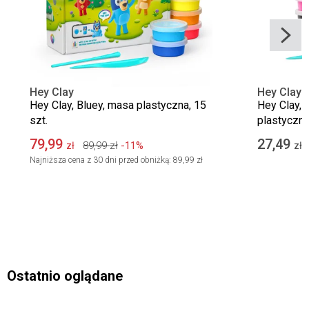
Hey Clay
Hey Clay
Hey Clay, Bluey, masa plastyczna, 15
Hey Clay, 
szt.
plastyczna,
79,99
27,49
89,99
zł
-11%
zł
zł
Najniższa cena z 30 dni przed obniżką:
89,99 zł
Ostatnio oglądane