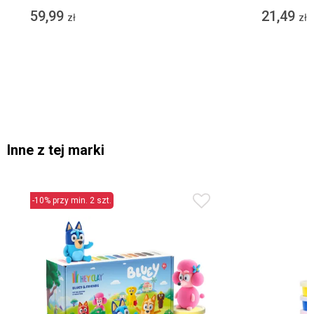
59,99
21,49
zł
zł
Inne z tej marki
-10% przy min. 2 szt.