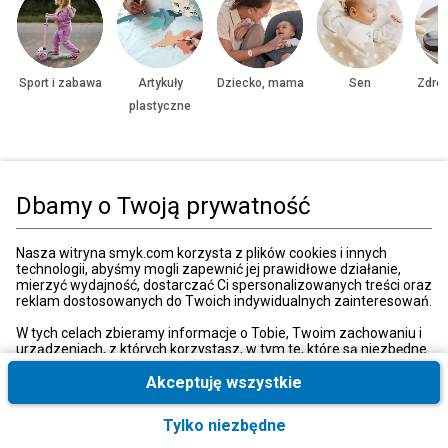
Sport i zabawa
Artykuły
Dziecko, mama
Sen
Zdrow
plastyczne
Strona główna
Zabawki, gry
Artystyczne i kreatywne
Masy plastyczne
Dbamy o Twoją prywatność
Kategorie
Nasza witryna smyk.com korzysta z plików cookies i innych
technologii, abyśmy mogli zapewnić jej prawidłowe działanie,
mierzyć wydajność, dostarczać Ci spersonalizowanych treści oraz
reklam dostosowanych do Twoich indywidualnych zainteresowań.
Moje konto
W tych celach zbieramy informacje o Tobie, Twoim zachowaniu i
urządzeniach, z których korzystasz, w tym te, które są niezbędne
do prawidłowego funkcjonowania strony internetowej smyk.com.
Strefa klienta
Te niezbędne pliki cookies możesz wyłączyć zmieniając
Akceptuję wszystkie
ustawienia przeglądarki, przy czym może to spowodować
nieprawidłowe funkcjonowanie naszej witryny.
Tylko niezbędne
Informacje o firmie
Ponadto, wyłącznie w przypadku uzyskania Twojej zgody,