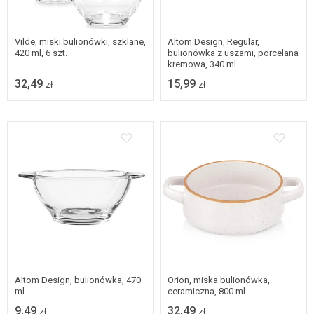
Vilde, miski bulionówki, szklane,
Altom Design, Regular,
420 ml, 6 szt.
bulionówka z uszami, porcelana
kremowa, 340 ml
32,49
15,99
zł
zł
Altom Design, bulionówka, 470
Orion, miska bulionówka,
ml
ceramiczna, 800 ml
9,49
32,49
zł
zł