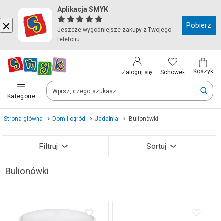
Aplikacja SMYK
Kraj i język
Pobierz
Jeszcze wygodniejsze zakupy z Twojego
telefonu
Wybierz kraj, aby przejść do zakupów
Polska (Poland)
Koszyk
Schowek
Zaloguj się
Kategorie
Twoje zamówienia dostarczymy na teren wybranego kraju.
Strona główna
Dom i ogród
Jadalnia
Bulionówki
Język
Filtruj
Sortuj
Polski
Bulionówki
Zobacz wyniki (14)
Po zmianie kraju część produktów może zostać usunięta z kosz
Zapisz