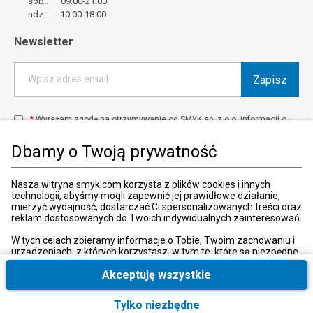
sob.: 09:00-21:00
ndz.: 10:00-18:00
Newsletter
Zapisz
Wpisz adres email
*
Wyrażam zgodę na otrzymywanie od SMYK sp. z o.o. informacji o
produktach i usługach oraz promocjach i zniżkach oferowanych
przez SMYK sp. z o.o., za pośrednictwem środków komunikacji
Dbamy o Twoją prywatność
elektronicznej (e-mail).
W każdej chwili możesz z łatwością cofnąć wyrażone zgody.
więcej
Nasza witryna smyk.com korzysta z plików cookies i innych
technologii, abyśmy mogli zapewnić jej prawidłowe działanie,
mierzyć wydajność, dostarczać Ci spersonalizowanych treści oraz
reklam dostosowanych do Twoich indywidualnych zainteresowań.
Kraj i język
:
Polska (Poland)
W tych celach zbieramy informacje o Tobie, Twoim zachowaniu i
urządzeniach, z których korzystasz, w tym te, które są niezbędne
do prawidłowego funkcjonowania strony internetowej smyk.com.
Te niezbędne pliki cookies możesz wyłączyć zmieniając
Akceptuję wszystkie
ustawienia przeglądarki, przy czym może to spowodować
nieprawidłowe funkcjonowanie naszej witryny.
Tylko niezbędne