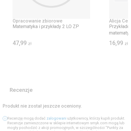
Opracowanie zbiorowe
Alicja Ce
Halina Na
Matematyka i przykłady 2 LO ZP
Przykłado
matematyk
Matura 20
47,99
16,99
zł
zł
Recenzje
Produkt nie został jeszcze oceniony.
Recenzję mogą dodać
zalogowani
użytkownicy, którzy kupili produkt.
Recenzje zamieszczone w sklepie internetowym smyk.com mogą lub
mogły pochodzić z akcji promocyjnych, w szczególności "Punkty za