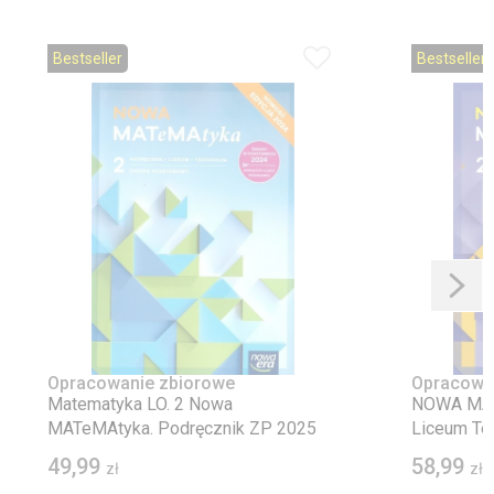
Bestseller
Bestseller
Opracowanie zbiorowe
Opracowa
Matematyka LO. 2 Nowa
NOWA MATe
MATeMAtyka. Podręcznik ZP 2025
Liceum Te
podstawow
49,99
58,99
zł
zł