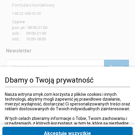
Formularz kontaktowy
+48 22 448 00 00
Czynne:
pon.-pt.: 08:00-21:00
sob.: 09:00-21:00
ndz.: 10:00-18:00
Newsletter
Zapisz
Wpisz adres email
Dbamy o Twoją prywatność
*
Wyrażam zgodę na otrzymywanie od SMYK sp. z o.o. informacji o
produktach i usługach oraz promocjach i zniżkach oferowanych
przez SMYK sp. z o.o., za pośrednictwem środków komunikacji
Nasza witryna smyk.com korzysta z plików cookies i innych
elektronicznej (e-mail).
technologii, abyśmy mogli zapewnić jej prawidłowe działanie,
mierzyć wydajność, dostarczać Ci spersonalizowanych treści oraz
W każdej chwili możesz z łatwością cofnąć wyrażone zgody.
reklam dostosowanych do Twoich indywidualnych zainteresowań.
więcej
W tych celach zbieramy informacje o Tobie, Twoim zachowaniu i
urządzeniach, z których korzystasz, w tym te, które są niezbędne
do prawidłowego funkcjonowania strony internetowej smyk.com.
Te niezbędne pliki cookies możesz wyłączyć zmieniając
Akceptuję wszystkie