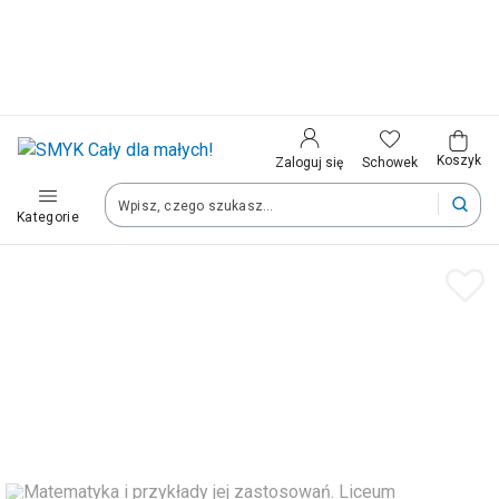
Kraj i język
Wybierz kraj, aby przejść do zakupów
Polska (Poland)
Koszyk
Schowek
Zaloguj się
Kategorie
Twoje zamówienia dostarczymy na teren wybranego kraju.
Język
Polski
Po zmianie kraju część produktów może zostać usunięta z kosz
Zapisz