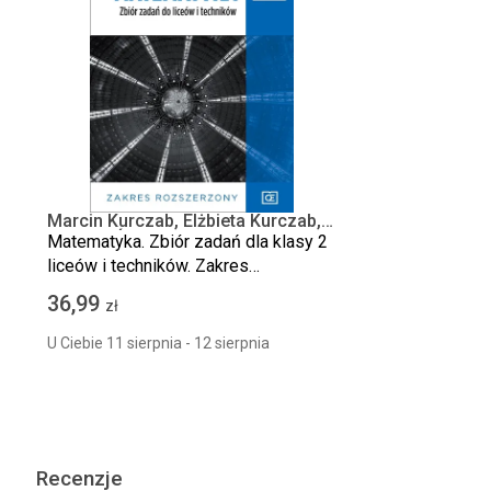
Marcin Kurczab, Elżbieta Kurczab,
Elżbieta Świda
Matematyka. Zbiór zadań dla klasy 2
liceów i techników. Zakres
rozszerzony
36,99
zł
U Ciebie 11 sierpnia - 12 sierpnia
Recenzje