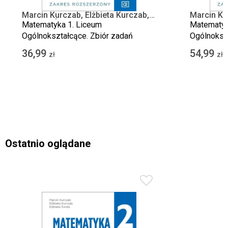
Marcin Kurczab, Elżbieta Kurczab,
Marcin Ku
Elżbieta Świda
Elżbieta Ś
Matematyka 1. Liceum
Matematyk
Ogólnokształcące. Zbiór zadań
Ogólnoksz
36,99
54,99
zł
zł
Ostatnio oglądane