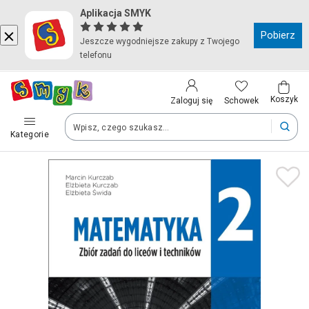
Aplikacja SMYK
Kraj i język
Pobierz
Jeszcze wygodniejsze zakupy z Twojego
telefonu
Wybierz kraj, aby przejść do zakupów
Polska (Poland)
Koszyk
Schowek
Zaloguj się
Kategorie
Twoje zamówienia dostarczymy na teren wybranego kraju.
Język
Polski
Po zmianie kraju część produktów może zostać usunięta z kosz
Zapisz