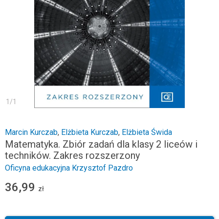
1
/
1
Marcin Kurczab
,
Elżbieta Kurczab
,
Elżbieta Świda
Matematyka. Zbiór zadań dla klasy 2 liceów i
techników. Zakres rozszerzony
Oficyna edukacyjna Krzysztof Pazdro
36,99
zł