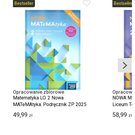
Bestseller
Bestseller
Opracowanie zbiorowe
Opracowa
Matematyka LO. 2 Nowa
NOWA MATe
MATeMAtyka. Podręcznik ZP 2025
Liceum Te
podstawow
49,99
58,99
zł
zł