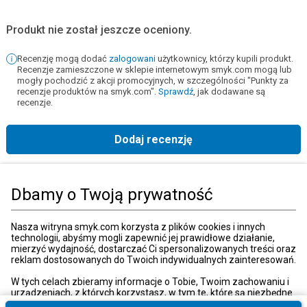
Produkt nie został jeszcze oceniony.
Recenzję mogą dodać
zalogowani
użytkownicy, którzy kupili produkt.
Recenzje zamieszczone w sklepie internetowym smyk.com mogą lub
mogły pochodzić z akcji promocyjnych, w szczególności "Punkty za
recenzje produktów na smyk.com".
Sprawdź
, jak dodawane są
recenzje.
Dodaj recenzję
Strona główna
Książki, muzyka, film
Książki
Podręczniki szkolne
Szk
Dbamy o Twoją prywatność
Kategorie
Nasza witryna smyk.com korzysta z plików cookies i innych
technologii, abyśmy mogli zapewnić jej prawidłowe działanie,
mierzyć wydajność, dostarczać Ci spersonalizowanych treści oraz
reklam dostosowanych do Twoich indywidualnych zainteresowań.
Moje konto
W tych celach zbieramy informacje o Tobie, Twoim zachowaniu i
urządzeniach, z których korzystasz, w tym te, które są niezbędne
do prawidłowego funkcjonowania strony internetowej smyk.com.