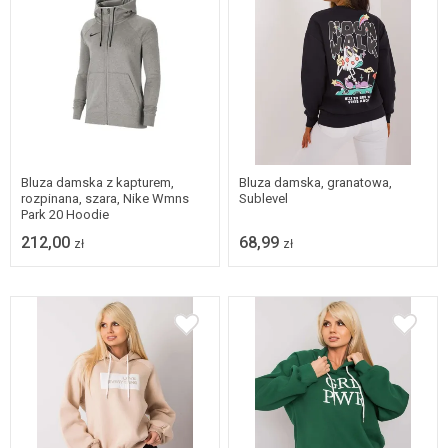
M
XS
M
L
XL
Bluza damska z kapturem,
Bluza damska, granatowa,
rozpinana, szara, Nike Wmns
Sublevel
Park 20 Hoodie
212,00
68,99
zł
zł