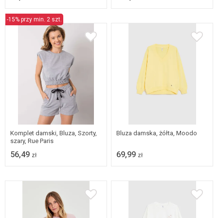
-15% przy min. 2 szt.
XS
S
M
L
S
M
L
XL
Komplet damski, Bluza, Szorty,
Bluza damska, żółta, Moodo
szary, Rue Paris
56,49
69,99
zł
zł