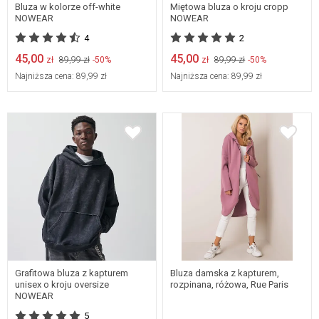
Bluza w kolorze off-white
Miętowa bluza o kroju cropp
NOWEAR
NOWEAR
4
2
45,00
45,00
zł
89,99 zł
-50%
zł
89,99 zł
-50%
Najniższa cena:
89,99 zł
Najniższa cena:
89,99 zł
X-SMALL
S/M
L/XL
Grafitowa bluza z kapturem
Bluza damska z kapturem,
unisex o kroju oversize
rozpinana, różowa, Rue Paris
NOWEAR
5