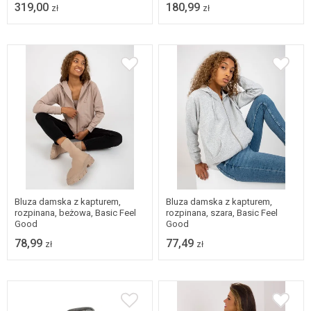
319,00
180,99
zł
zł
XS
S
M
L
XS
S
XL
Bluza damska z kapturem,
Bluza damska z kapturem,
rozpinana, beżowa, Basic Feel
rozpinana, szara, Basic Feel
Good
Good
78,99
77,49
zł
zł