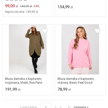
99,00
zł
149,99 zł
-34%
154,99
zł
Najniższa cena:
149,99 zł
S/M
S/M
L/XL
Bluza damska z kapturem,
Bluza damska z kapturem,
rozpinana, khaki, Rue Paris
różowa, Basic Feel Good
191,99
78,99
zł
zł
...
< poprzednia
następna >
1
2
3
21