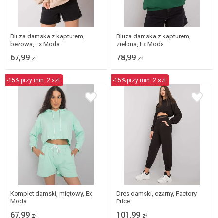
L/XL
S/M
L/XL
Bluza damska z kapturem,
Bluza damska z kapturem,
beżowa, Ex Moda
zielona, Ex Moda
67,99
78,99
zł
zł
-15% przy min. 2 szt.
-15% przy min. 2 szt.
L/XL
M
L
Komplet damski, miętowy, Ex
Dres damski, czarny, Factory
Moda
Price
67,99
101,99
zł
zł