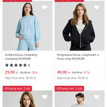
LARGE
X-SMALL
XX-SMALL
XX-SMALL
Krótka bluza z bawełny
Rozpinana bluza z kapturem o
czesanej NOWEAR
kroju crop NOWEAR
5
29,00
49,00
zł
39,00 zł
-26%
zł
99,99 zł
-51%
Najniższa cena:
39,00 zł
Najniższa cena:
99,99 zł
-20% przy min. 2 szt.
-20% przy min. 2 szt.