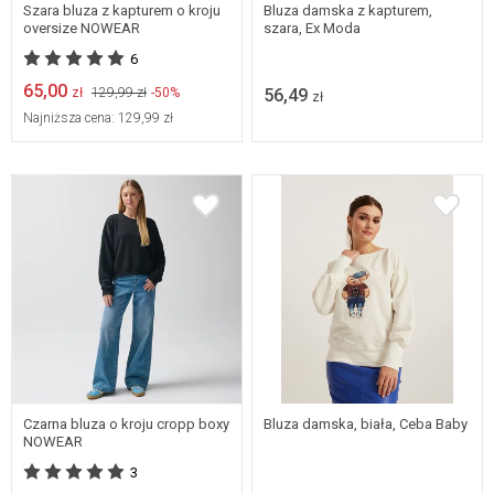
Szara bluza z kapturem o kroju
Bluza damska z kapturem,
oversize NOWEAR
szara, Ex Moda
6
65,00
zł
129,99 zł
-50%
56,49
zł
Najniższa cena:
129,99 zł
MEDIUM
SMALL
X-SMALL
XX-SMALL
L/XL
Czarna bluza o kroju cropp boxy
Bluza damska, biała, Ceba Baby
NOWEAR
3