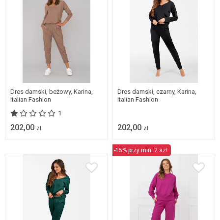
S
S/M
M
L
M
L
XL
2XL
XL
Dres damski, beżowy, Karina,
Dres damski, czarny, Karina,
Italian Fashion
Italian Fashion
1
202,00
202,00
zł
zł
-15% przy min. 2 szt.