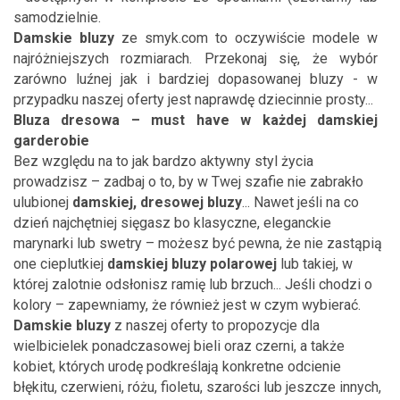
samodzielnie.
Damskie bluzy
ze smyk.com to oczywiście modele w
najróżniejszych rozmiarach. Przekonaj się, że wybór
zarówno luźnej jak i bardziej dopasowanej bluzy - w
przypadku naszej oferty jest naprawdę dziecinnie prosty...
Bluza dresowa – must have w każdej damskiej
garderobie
Bez względu na to jak bardzo aktywny styl życia
prowadzisz – zadbaj o to, by w Twej szafie nie zabrakło
ulubionej
damskiej, dresowej bluzy
... Nawet jeśli na co
dzień najchętniej sięgasz bo klasyczne, eleganckie
marynarki lub swetry – możesz być pewna, że nie zastąpią
one cieplutkiej
damskiej bluzy polarowej
lub takiej, w
której zalotnie odsłonisz ramię lub brzuch... Jeśli chodzi o
kolory – zapewniamy, że również jest w czym wybierać.
Damskie bluzy
z naszej oferty to propozycje dla
wielbicielek ponadczasowej bieli oraz czerni, a także
kobiet, których urodę podkreślają konkretne odcienie
błękitu, czerwieni, różu, fioletu, szarości lub jeszcze innych,