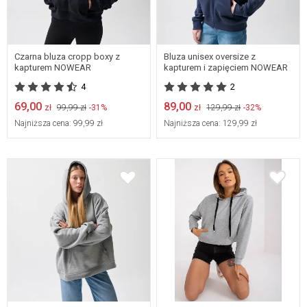
SMALL
X-SMALL
XX-SMALL
X-SMALL
XX-SMALL
Czarna bluza cropp boxy z
Bluza unisex oversize z
kapturem NOWEAR
kapturem i zapięciem NOWEAR
4
2
69,00
89,00
zł
99,99 zł
-31%
zł
129,99 zł
-32%
Najniższa cena:
99,99 zł
Najniższa cena:
129,99 zł
X-SMALL
XX-SMALL
M
L