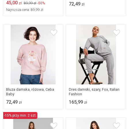
45,00
zł
89,99 zł
-50%
72,49
zł
Najniższa cena:
89,99 zł
S/M
L/XL
S
M
L
XL
Bluza damska, różowa, Ceba
Dres damski, szary, Fox, Italian
Baby
Fashion
72,49
165,99
zł
zł
-15% przy min. 2 szt.