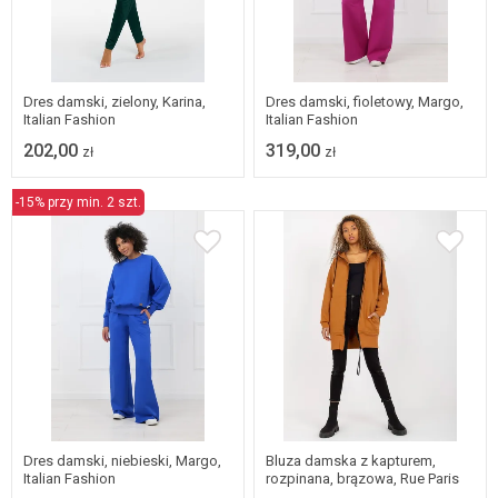
S
M
L
XL
S
M
L
XL
Dres damski, zielony, Karina,
Dres damski, fioletowy, Margo,
Italian Fashion
Italian Fashion
202,00
319,00
zł
zł
-15% przy min. 2 szt.
S
M
L
XL
S/M
Dres damski, niebieski, Margo,
Bluza damska z kapturem,
Italian Fashion
rozpinana, brązowa, Rue Paris