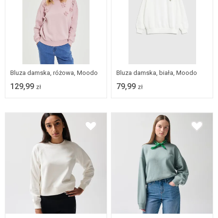
XS
S
M
L
XS
S
M
L
XL
XL
Bluza damska, różowa, Moodo
Bluza damska, biała, Moodo
129,99
79,99
zł
zł
X-SMALL
XX-SMALL
X-SMALL
XX-SMALL