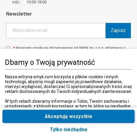
ndz.: 10:00-18:00
Newsletter
Zapisz
Wpisz adres email
*
Wyrażam zgodę na otrzymywanie od SMYK sp. z o.o. informacji o
produktach i usługach oraz promocjach i zniżkach oferowanych
przez SMYK sp. z o.o., za pośrednictwem środków komunikacji
Dbamy o Twoją prywatność
elektronicznej (e-mail).
W każdej chwili możesz z łatwością cofnąć wyrażone zgody.
więcej
Nasza witryna smyk.com korzysta z plików cookies i innych
technologii, abyśmy mogli zapewnić jej prawidłowe działanie,
mierzyć wydajność, dostarczać Ci spersonalizowanych treści oraz
reklam dostosowanych do Twoich indywidualnych zainteresowań.
Kraj i język
:
Polska (Poland)
W tych celach zbieramy informacje o Tobie, Twoim zachowaniu i
urządzeniach, z których korzystasz, w tym te, które są niezbędne
do prawidłowego funkcjonowania strony internetowej smyk.com.
Te niezbędne pliki cookies możesz wyłączyć zmieniając
Akceptuję wszystkie
ustawienia przeglądarki, przy czym może to spowodować
nieprawidłowe funkcjonowanie naszej witryny.
Tylko niezbędne
© 2026, SMYK sp. z o.o.
Ponadto, wyłącznie w przypadku uzyskania Twojej zgody,