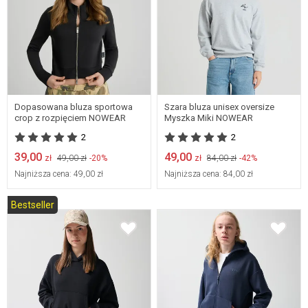
Dostępne w wielu
Dostępne w wielu
rozmiarach
rozmiarach
Dopasowana bluza sportowa
Szara bluza unisex oversize
crop z rozpięciem NOWEAR
Myszka Miki NOWEAR
2
2
39,00
49,00
zł
49,00 zł
-20%
zł
84,00 zł
-42%
Najniższa cena:
49,00 zł
Najniższa cena:
84,00 zł
Bestseller