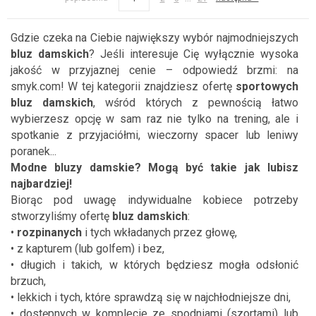
Gdzie czeka na Ciebie największy wybór najmodniejszych
bluz damskich
? Jeśli interesuje Cię wyłącznie wysoka
jakość w przyjaznej cenie – odpowiedź brzmi: na
smyk.com! W tej kategorii znajdziesz ofertę
sportowych
bluz damskich
, wśród których z pewnością łatwo
wybierzesz opcję w sam raz nie tylko na trening, ale i
spotkanie z przyjaciółmi, wieczorny spacer lub leniwy
poranek...
Modne bluzy damskie? Mogą być takie jak lubisz
najbardziej!
Biorąc pod uwagę indywidualne kobiece potrzeby
stworzyliśmy ofertę
bluz damskich
:
•
rozpinanych
i tych wkładanych przez głowę,
• z kapturem (lub golfem) i bez,
• długich i takich, w których będziesz mogła odsłonić
brzuch,
• lekkich i tych, które sprawdzą się w najchłodniejsze dni,
• dostępnych w komplecie ze spodniami (szortami) lub