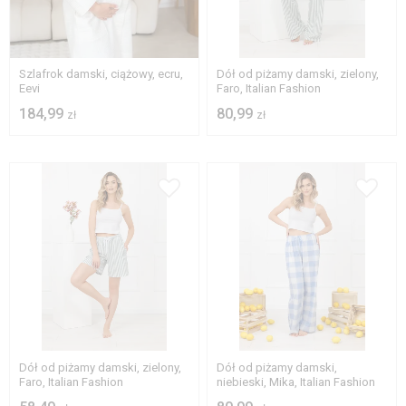
S
M
L
XL
S
M
L
Szlafrok damski, ciążowy, ecru,
Dół od piżamy damski, zielony,
Eevi
Faro, Italian Fashion
184,99
80,99
zł
zł
S
M
L
S
L
Dół od piżamy damski, zielony,
Dół od piżamy damski,
Faro, Italian Fashion
niebieski, Mika, Italian Fashion