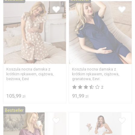
S
M
L
XL
L
2XL
2XL
Koszula nocna damska z
Koszula nocna damska z
krótkim rękawem, ciążowa,
krótkim rękawem, ciążowa,
beżowa, Eevi
granatowa, Eevi
2
105,99
91,99
zł
zł
Bestseller