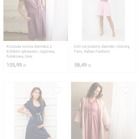
S
L
XL
2XL
S
L
XL
Koszula nocna damska z
Dół od piżamy damski, różowy,
krótkim rękawem, ciążowa,
Faro, Italian Fashion
fioletowa, Eevi
105,99
58,49
zł
zł
S
M
L
XL
S
M
L
XL