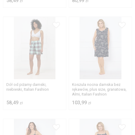
58,49
80,99
zł
zł
S
M
L
XL
2XL
3XL
Dół od piżamy damski,
Koszula nocna damska bez
niebieski, Italian Fashion
rękawów, plus size, granatowa,
Almi, Italian Fashion
58,49
103,99
zł
zł