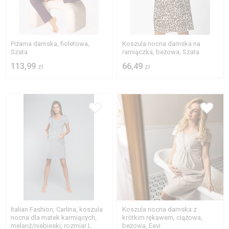
S
M
L
XL
S
M
L
XL
2XL
3XL
2XL
Piżama damska, fioletowa,
Koszula nocna damska na
Szata
ramiączka, beżowa, Szata
113,99
66,49
zł
zł
S
M
L
XL
2XL
Italian Fashion, Carlina, koszula
Koszula nocna damska z
nocna dla matek karmiących,
krótkim rękawem, ciążowa,
melanż/niebieski, rozmiar L
beżowa, Eevi