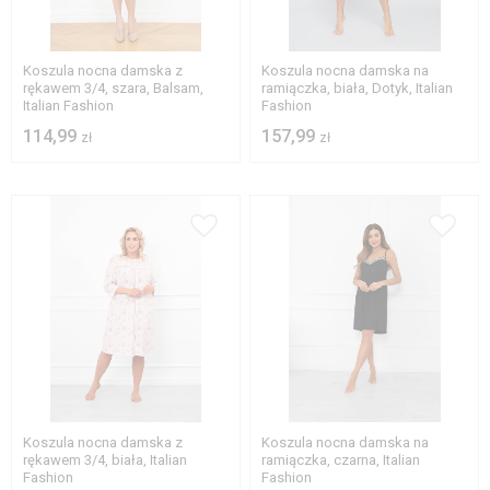
S
M
L
XL
M
L
XL
Koszula nocna damska z
Koszula nocna damska na
rękawem 3/4, szara, Balsam,
ramiączka, biała, Dotyk, Italian
Italian Fashion
Fashion
114,99
157,99
zł
zł
M
L
XL
S
M
XL
Koszula nocna damska z
Koszula nocna damska na
rękawem 3/4, biała, Italian
ramiączka, czarna, Italian
Fashion
Fashion