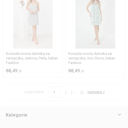
S
M
L
XL
S
M
XL
Koszula nocna damska na
Koszula nocna damska na
ramiączka, zielona, Perla, Italian
ramiączka, mix, Picos, Italian
Fashion
Fashion
88,49
88,49
zł
zł
...
< poprzednia
następna >
1
2
3
26
Kategorie