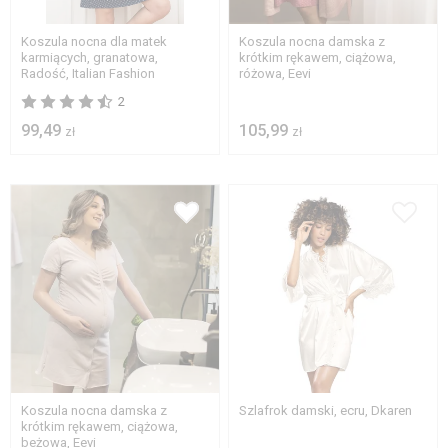
2XL
2XL
Koszula nocna dla matek
Koszula nocna damska z
karmiących, granatowa,
krótkim rękawem, ciążowa,
Radość, Italian Fashion
różowa, Eevi
2
99,49
105,99
zł
zł
S
M
L
XL
2XL
S
M
L
XL
Koszula nocna damska z
Szlafrok damski, ecru, Dkaren
krótkim rękawem, ciążowa,
beżowa, Eevi