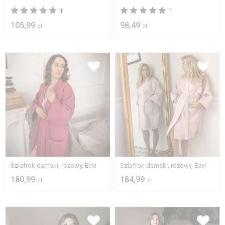
1
1
105,99
98,49
zł
zł
L
XL
S
M
L
Szlafrok damski, różowy, Eevi
Szlafrok damski, różowy, Eevi
180,99
184,99
zł
zł