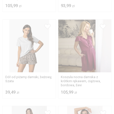
105,99
93,99
zł
zł
S
M
L
XL
S
M
L
XL
2XL
2XL
Dół od piżamy damski, beżowy,
Koszula nocna damska z
Szata
krótkim rękawem, ciążowa,
bordowa, Eevi
39,49
105,99
zł
zł