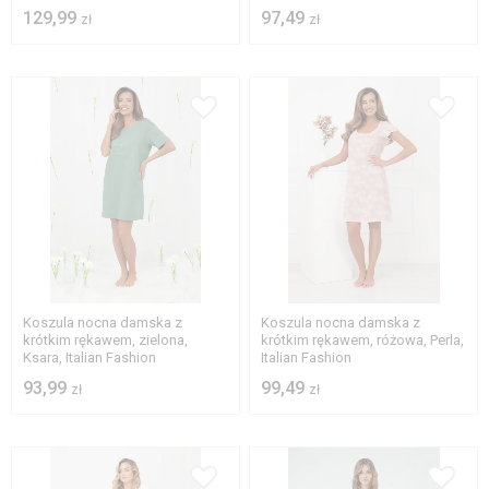
129,99
97,49
zł
zł
S
M
L
XL
M
L
XL
Koszula nocna damska z
Koszula nocna damska z
krótkim rękawem, zielona,
krótkim rękawem, różowa, Perla,
Ksara, Italian Fashion
Italian Fashion
93,99
99,49
zł
zł