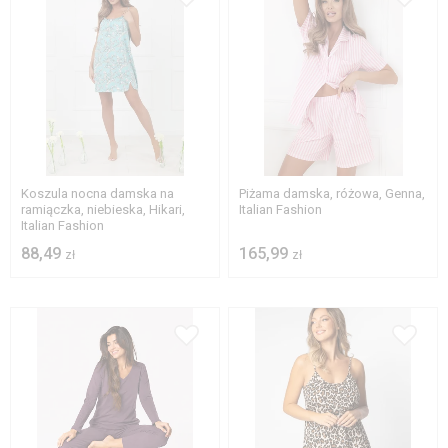
S
M
L
XL
M
L
XL
Koszula nocna damska na
Piżama damska, różowa, Genna,
ramiączka, niebieska, Hikari,
Italian Fashion
Italian Fashion
88,49
165,99
zł
zł