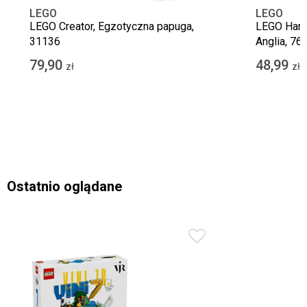
LEGO
LEGO
LEGO Creator, Egzotyczna papuga,
LEGO Harry
31136
Anglia, 76
79,90
48,99
zł
zł
Ostatnio oglądane