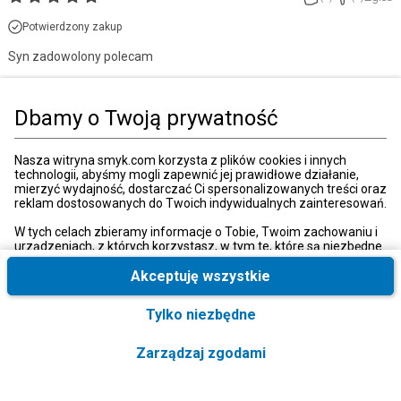
Potwierdzony zakup
Syn zadowolony polecam
Strona główna
Zabawki, gry
Klocki
Lego
Lego editions
Dbamy o Twoją prywatność
Kategorie
Nasza witryna smyk.com korzysta z plików cookies i innych
technologii, abyśmy mogli zapewnić jej prawidłowe działanie,
mierzyć wydajność, dostarczać Ci spersonalizowanych treści oraz
reklam dostosowanych do Twoich indywidualnych zainteresowań.
Moje konto
W tych celach zbieramy informacje o Tobie, Twoim zachowaniu i
urządzeniach, z których korzystasz, w tym te, które są niezbędne
do prawidłowego funkcjonowania strony internetowej smyk.com.
Strefa klienta
Te niezbędne pliki cookies możesz wyłączyć zmieniając
Akceptuję wszystkie
ustawienia przeglądarki, przy czym może to spowodować
nieprawidłowe funkcjonowanie naszej witryny.
Tylko niezbędne
Informacje o firmie
Ponadto, wyłącznie w przypadku uzyskania Twojej zgody,
wykorzystujemy dodatkowe pliki cookies oraz konwersje
Zarządzaj zgodami
rozszerzone w celu uzyskiwania dostępu, analizowania i
Obsługa klienta
przechowywania dodatkowych informacji, a także niektórych
danych osobowych. Ponadto udostępniamy te informacje, w tym
Formularz kontaktowy