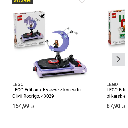
Bestseller
LEGO
LEGO
LEGO Editions, Księżyc z koncertu
LEGO Editi
Olivii Rodrigo, 43029
piłkarskie
154,99
87,90
zł
zł