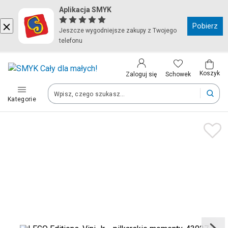
Aplikacja SMYK
Kraj i język
Pobierz
Jeszcze wygodniejsze zakupy z Twojego
telefonu
Wybierz kraj, aby przejść do zakupów
Polska (Poland)
Koszyk
Schowek
Zaloguj się
Kategorie
Twoje zamówienia dostarczymy na teren wybranego kraju.
Język
Polski
Po zmianie kraju część produktów może zostać usunięta z kosz
Zapisz