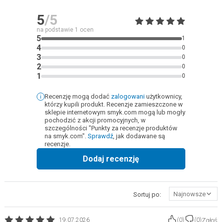
5
/5
na podstawie
1
ocen
5
1
4
0
3
0
2
0
1
0
Recenzję mogą dodać
zalogowani
użytkownicy,
którzy kupili produkt. Recenzje zamieszczone w
sklepie internetowym smyk.com mogą lub mogły
pochodzić z akcji promocyjnych, w
szczególności "Punkty za recenzje produktów
na smyk.com".
Sprawdź
, jak dodawane są
recenzje.
Dodaj recenzję
Najnowsze
Sortuj po:
Zgłoś
19.07.2026
(
0
)
(
0
)