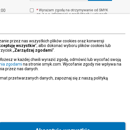
1:00
*
Wyrażam zgodę na otrzymywanie od SMYK
sp. z o.o. informacji o produktach i usługach
00
oraz promocjach i zniżkach oferowanych
00
przez SMYK sp. z o.o., za pośrednictwem
środków komunikacji elektronicznej (e-mail).
W każdej chwili możesz z łatwością cofnąć
wyrażone zgody.
nie przez nas wszystkich plików cookies oraz konwersji
więcej
kceptuję wszystkie
”, albo dokonać wyboru plików cookies lub
zycisk „
Zarządzaj zgodami
”.
Możesz w każdej chwili wyrazić zgodę, odmówić lub wycofać swoją
nia zgodami
na stronie smyk.com. Wycofanie zgody nie wpływa na
ia przez nas danych.
emat przetwarzanych danych, zapoznaj się z naszą polityką