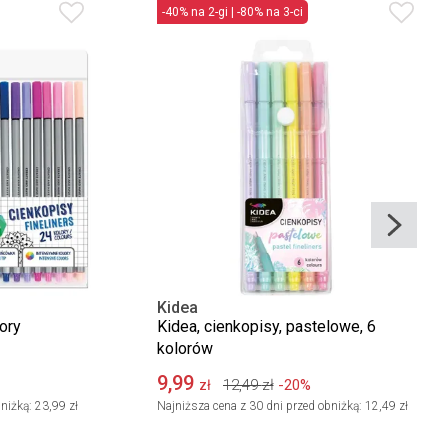
-40% na 2-gi | -80% na 3-ci
Kidea
ory
Kidea, cienkopisy, pastelowe, 6
kolorów
9,99
12,49
zł
-20%
zł
niżką:
23,99 zł
Najniższa cena z 30 dni przed obniżką:
12,49 zł