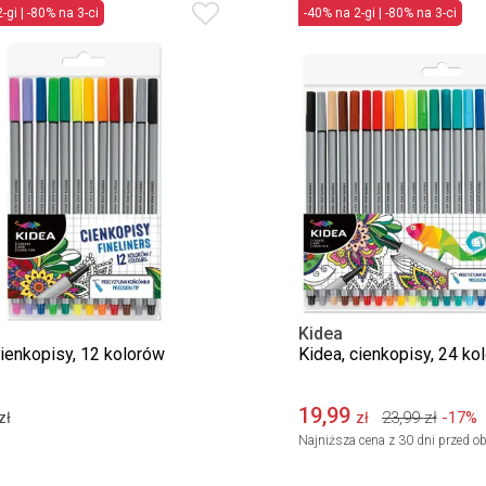
-gi | -80% na 3-ci
-40% na 2-gi | -80% na 3-ci
Kidea
cienkopisy, 12 kolorów
Kidea, cienkopisy, 24 kol
19,99
23,99
zł
-17%
zł
zł
Najniższa cena z 30 dni przed ob