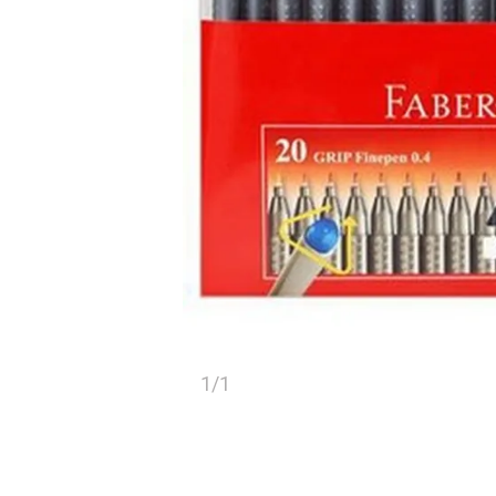
1
/
1