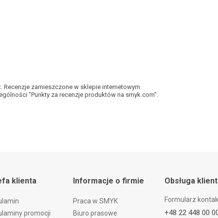
kt. Recenzje zamieszczone w sklepie internetowym
gólności "Punkty za recenzje produktów na smyk.com".
efa klienta
Informacje o firmie
Obsługa klien
Formularz konta
ulamin
Praca w SMYK
+48 22 448 00 0
laminy promocji
Biuro prasowe