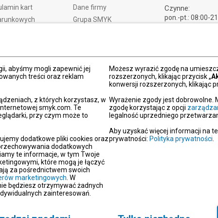
lamin kart
Dane firmy
Czynne:
pon.-pt.: 08:00-2
arunkowych
Grupa SMYK
sob.: 09:00-21:
t i czas dostawy
Smyk.ua
ndz.: 10:00-18:
ty i wymiany
Smyk.ro
lamacje
Akt o usługach cyfrowych
dy płatności
Deklaracja dostępności
ii, abyśmy mogli zapewnić jej
Możesz wyrazić zgodę na umieszcza
zowanych treści oraz reklam
rozszerzonych, klikając przycisk „
A
Po
konwersji rozszerzonych, klikając pr
kacja SMYK
ądzeniach, z których korzystasz, w
Wyrażenie zgody jest dobrowolne. 
y podarunkowe
 internetowej smyk.com. Te
zgodę korzystając z opcji
zarządza
eglądarki, przy czym może to
legalność uprzedniego przetwarzan
dź sklep SMYK
gram SMYK Klub
Aby uzyskać więcej informacji na t
ujemy dodatkowe pliki cookies oraz
prywatności:
Polityka prywatności
.
letter
i przechowywania dodatkowych
unikaty
iamy te informacje, w tym Twoje
etingowymi, które mogą je łączyć
aracje zgodności
erają za pośrednictwem swoich
tnerów marketingowych
oc
. W
 nie będziesz otrzymywać żadnych
akt
ndywidualnych zainteresowań.