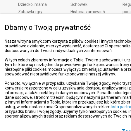
Dziecko, mama
Schowek
Regu
Zabawki i gry
Historia zamówień
pod
Książki
Edycja zgód
Kosz
Dbamy o Twoją prywatność
Zdrowie i uroda
Polityka prywatności
Zwro
Dom i ogród
Ustawienia prywatności
Rek
Promocje
Śledzenie zamówień
Meto
Nasza witryna smyk.com korzysta z plików cookies i innych technolog
prawidłowe działanie, mierzyć wydajność, dostarczać Ci spersonali
Porady
Pay
dostosowanych do Twoich indywidualnych zainteresowań.
Mapa witryny
Apli
W tych celach zbieramy informacje o Tobie, Twoim zachowaniu i urz
Kart
tym te, które są niezbędne do prawidłowego funkcjonowania strony
niezbędne pliki cookies możesz wyłączyć zmieniając ustawienia prz
Znaj
spowodować nieprawidłowe funkcjonowanie naszej witryny.
Pro
Ponadto, wyłącznie w przypadku uzyskania Twojej zgody, wykorzyst
News
konwersje rozszerzone w celu uzyskiwania dostępu, analizowania 
Kom
informacji, a także niektórych danych osobowych. Ponadto udostępn
dane osobowe, stronom trzecim, będącym naszymi partnerami mark
Dekl
z innymi informacjami o Tobie, które im przekazujesz lub które zbi
usług, w celu dostarczania Ci spersonalizowanych reklam
lista par
Pom
przypadku braku Twojej zgody, użyjemy tylko niezbędnych cookies i
Kont
spersonalizowanych treści oraz reklam dostosowanych do Twoich i