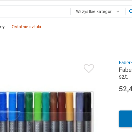
Wszystkie kategorie
oły
Ostatnie sztuki
y
Faber-
Faber
szt.
52,