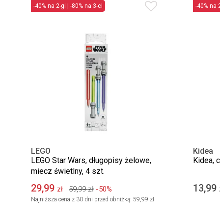
-40% na 2-gi | -80% na 3-ci
-40% na 2
LEGO
Kidea
LEGO Star Wars, długopisy żelowe,
Kidea, 
miecz świetlny, 4 szt.
29,99
13,99
59,99
zł
-50%
zł
Najniższa cena z 30 dni przed obniżką:
59,99 zł