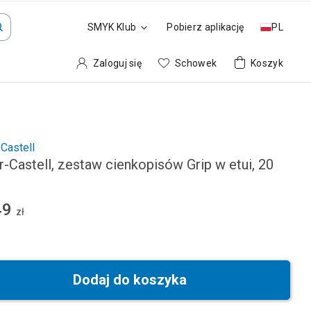
SMYK Klub
Pobierz aplikację
PL
Zaloguj się
Schowek
Koszyk
Castell
-Castell, zestaw cienkopisów Grip w etui, 20
49
zł
Dodaj do koszyka