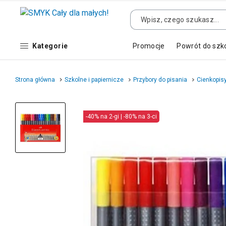
Kategorie
Promocje
Powrót do szk
Strona główna
Szkolne i papiernicze
Przybory do pisania
Cienkopis
-40% na 2-gi | -80% na 3-ci