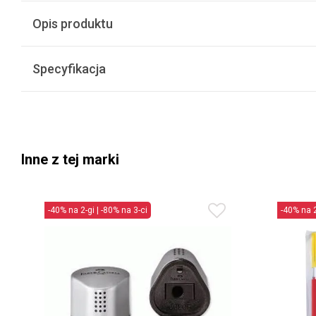
Opis produktu
Specyfikacja
Inne z tej marki
-40% na 2-gi | -80% na 3-ci
-40% na 2