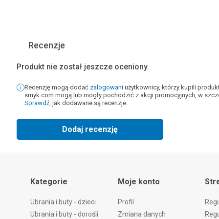
Recenzje
Produkt nie został jeszcze oceniony.
Recenzję mogą dodać
zalogowani
użytkownicy, którzy kupili produ
smyk.com mogą lub mogły pochodzić z akcji promocyjnych, w szcze
Sprawdź
, jak dodawane są recenzje.
Dodaj recenzję
Kategorie
Moje konto
Str
Ubrania i buty - dzieci
Profil
Reg
Ubrania i buty - dorośli
Zmiana danych
Regu