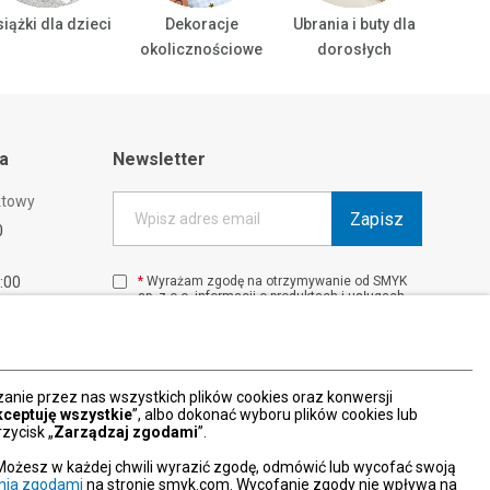
iążki dla dzieci
Dekoracje
Ubrania i buty dla
Ubrani
okolicznościowe
dorosłych
ta
Newsletter
ktowy
Zapisz
Wpisz adres email
0
1:00
*
Wyrażam zgodę na otrzymywanie od SMYK
sp. z o.o. informacji o produktach i usługach
00
oraz promocjach i zniżkach oferowanych
00
przez SMYK sp. z o.o., za pośrednictwem
środków komunikacji elektronicznej (e-mail).
W każdej chwili możesz z łatwością cofnąć
wyrażone zgody.
nie przez nas wszystkich plików cookies oraz konwersji
więcej
kceptuję wszystkie
”, albo dokonać wyboru plików cookies lub
zycisk „
Zarządzaj zgodami
”.
Możesz w każdej chwili wyrazić zgodę, odmówić lub wycofać swoją
nia zgodami
na stronie smyk.com. Wycofanie zgody nie wpływa na