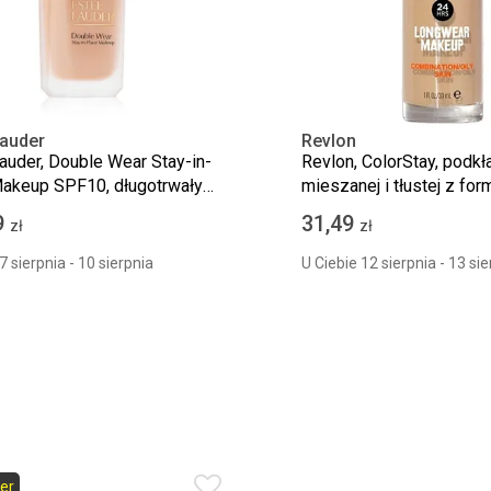
Lauder
Revlon
auder, Double Wear Stay-in-
Revlon, ColorStay, podkł
akeup SPF10, długotrwały
mieszanej i tłustej z for
 matujący, 1N2 Ecru, 30 ml
180 Sand Beige, 30 ml
9
31,49
zł
zł
7 sierpnia - 10 sierpnia
U Ciebie 12 sierpnia - 13 sie
er