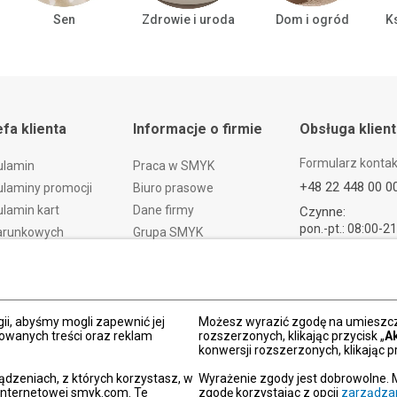
Sen
Zdrowie i uroda
Dom i ogród
Ks
efa klienta
Informacje o firmie
Obsługa klien
Formularz konta
ulamin
Praca w SMYK
+48 22 448 00 0
laminy promocji
Biuro prasowe
lamin kart
Dane firmy
Czynne:
pon.-pt.: 08:00-2
arunkowych
Grupa SMYK
sob.: 09:00-21:
t i czas dostawy
Smyk.ua
ndz.: 10:00-18:
ty i wymiany
Smyk.ro
lamacje
Akt o usługach cyfrowych
dy płatności
Deklaracja dostępności
ii, abyśmy mogli zapewnić jej
Możesz wyrazić zgodę na umieszcza
zowanych treści oraz reklam
rozszerzonych, klikając przycisk „
A
Po
konwersji rozszerzonych, klikając pr
kacja SMYK
ądzeniach, z których korzystasz, w
Wyrażenie zgody jest dobrowolne. 
y podarunkowe
 internetowej smyk.com. Te
zgodę korzystając z opcji
zarządza