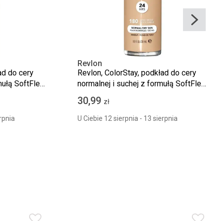
Revlon
ad do cery
Revlon, ColorStay, podkład do cery
mułą SoftFlex,
normalnej i suchej z formułą SoftFlex,
180 Sand Beige, 30 ml
30,99
zł
rpnia
U Ciebie 12 sierpnia - 13 sierpnia