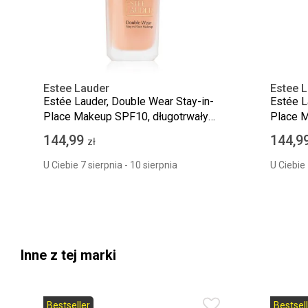
Estee Lauder
Estee 
Estée Lauder, Double Wear Stay-in-
Estée L
Place Makeup SPF10, długotrwały
Place M
podkład matujący, 2N1 Desert Beige,
podkład
144,99
144,9
zł
30 ml
U Ciebie 7 sierpnia - 10 sierpnia
U Ciebie 
Inne z tej marki
Bestseller
Bestsell