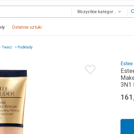
Wszystkie kategorie
oły
Ostatnie sztuki
Twarz
Podkłady
Estee
Este
Make
3N1 
161