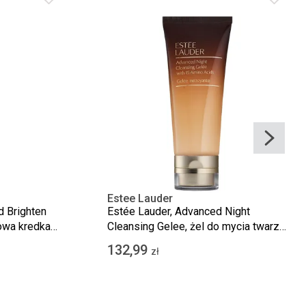
Estee Lauder
 Brighten
Estée Lauder, Advanced Night
mowa kredka
Cleansing Gelee, żel do mycia twarzy,
, 0.5g
100 ml
132,99
zł