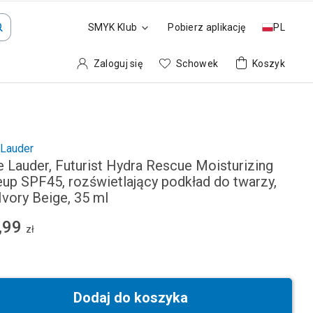
SMYK Klub
Pobierz aplikację
PL
Zaloguj się
Schowek
Koszyk
 Lauder
e Lauder, Futurist Hydra Rescue Moisturizing
up SPF45, rozświetlający podkład do twarzy,
Ivory Beige, 35 ml
,99
zł
Dodaj do koszyka