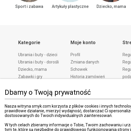
Sport i zabawa
Artykuły plastyczne
Dziecko, mama
Kategorie
Moje konto
Str
Ubrania i buty - dzieci
Profil
Reg
Ubrania i buty - dorośli
Zmiana danych
Regu
Dziecko, mama
Schowek
Regu
Zabawki i gry
Historia zamówień
pod
Książki
Edycja zgód
Kosz
Dbamy o Twoją prywatność
Zdrowie i uroda
Polityka prywatności
Zwro
Dom i ogród
Ustawienia prywatności
Rek
Promocje
Śledzenie zamówień
Meto
Nasza witryna smyk.com korzysta z plików cookies i innych technolog
prawidłowe działanie, mierzyć wydajność, dostarczać Ci spersonali
Porady
Pay
dostosowanych do Twoich indywidualnych zainteresowań.
Mapa witryny
Apli
W tych celach zbieramy informacje o Tobie, Twoim zachowaniu i urz
Kart
tym te, które są niezbędne do prawidłowego funkcjonowania strony