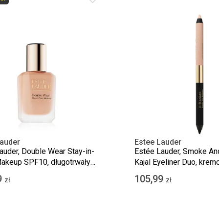
Lauder
Estee Lauder
auder, Double Wear Stay-in-
Estée Lauder, Smoke And
akeup SPF10, długotrwały
Kajal Eyeliner Duo, kre
 matujący, 1N2 Ecru, 30 ml
do oczu 2w1, Noir/Cream
9
105,99
zł
zł