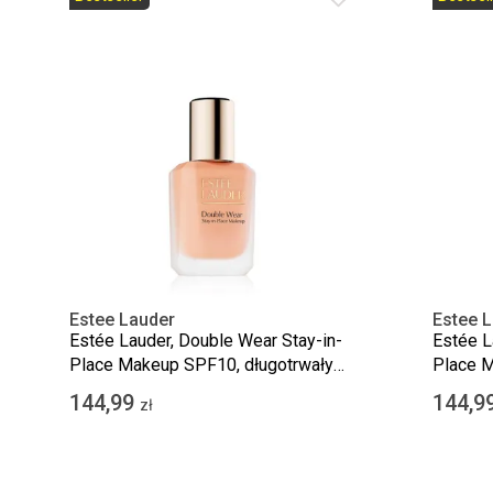
Estee Lauder
Estee 
Estée Lauder, Double Wear Stay-in-
Estée L
Place Makeup SPF10, długotrwały
Place M
podkład matujący, 2N1 Desert Beige,
podkład
144,99
144,9
zł
30 ml