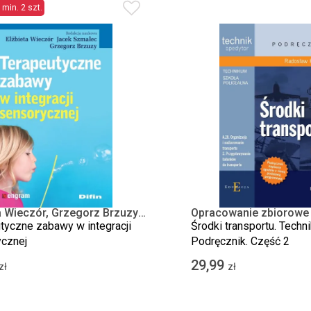
 min. 2 szt.
a Wieczór, Grzegorz Brzuzy,
Opracowanie zbiorowe
Szmalec
tyczne zabawy w integracji
Środki transportu. Techni
cznej
Podręcznik. Część 2
29,99
zł
zł