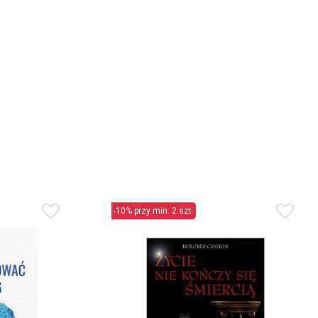
-10% przy min. 2 szt.