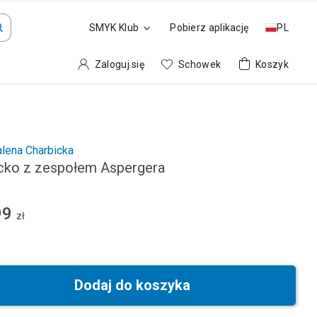
SMYK Klub
Pobierz aplikację
PL
Zaloguj się
Schowek
Koszyk
lena Charbicka
cko z zespołem Aspergera
99
zł
Dodaj do koszyka