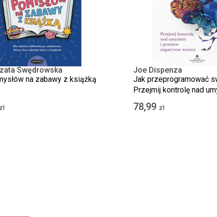
zata Swędrowska
Joe Dispenza
mysłów na zabawy z książką
Jak przeprogramować s
Przejmij kontrolę nad um
przełam negatywne wzo
78,99
zł
zł