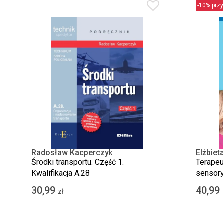
-10% przy
Radosław Kacperczyk
Elżbiet
Jacek 
Środki transportu. Część 1.
Terapeu
Kwalifikacja A.28
sensory
30,99
40,99
zł