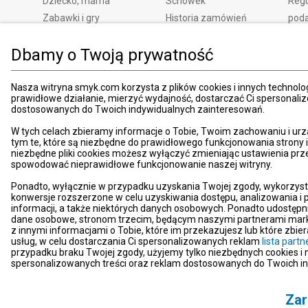
Dziecko, mama
Schowek
Regu
Zabawki i gry
Historia zamówień
pod
Książki
Edycja zgód
Kosz
Dbamy o Twoją prywatność
Zdrowie i uroda
Polityka prywatności
Zwro
Dom i ogród
Ustawienia prywatności
Rek
Promocje
Śledzenie zamówień
Meto
Nasza witryna smyk.com korzysta z plików cookies i innych technolog
prawidłowe działanie, mierzyć wydajność, dostarczać Ci spersonali
Porady
Pay
dostosowanych do Twoich indywidualnych zainteresowań.
Mapa witryny
Apli
W tych celach zbieramy informacje o Tobie, Twoim zachowaniu i urz
Kart
tym te, które są niezbędne do prawidłowego funkcjonowania strony
niezbędne pliki cookies możesz wyłączyć zmieniając ustawienia prz
Znaj
spowodować nieprawidłowe funkcjonowanie naszej witryny.
Pro
Ponadto, wyłącznie w przypadku uzyskania Twojej zgody, wykorzyst
News
konwersje rozszerzone w celu uzyskiwania dostępu, analizowania 
Kom
informacji, a także niektórych danych osobowych. Ponadto udostępn
dane osobowe, stronom trzecim, będącym naszymi partnerami mark
Dekl
z innymi informacjami o Tobie, które im przekazujesz lub które zbi
usług, w celu dostarczania Ci spersonalizowanych reklam
lista par
Pom
przypadku braku Twojej zgody, użyjemy tylko niezbędnych cookies i
Kont
spersonalizowanych treści oraz reklam dostosowanych do Twoich i
Zar