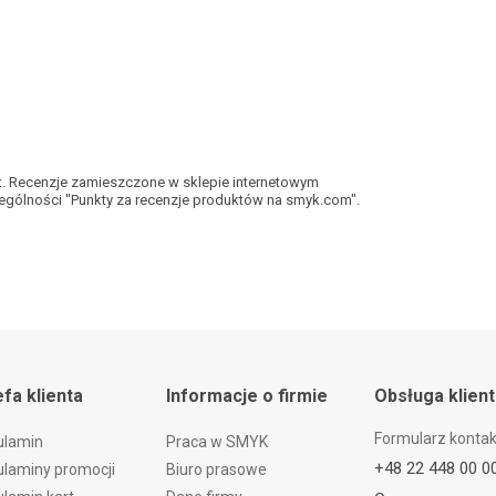
kt. Recenzje zamieszczone w sklepie internetowym
gólności "Punkty za recenzje produktów na smyk.com".
efa klienta
Informacje o firmie
Obsługa klien
Formularz konta
ulamin
Praca w SMYK
+48 22 448 00 0
laminy promocji
Biuro prasowe