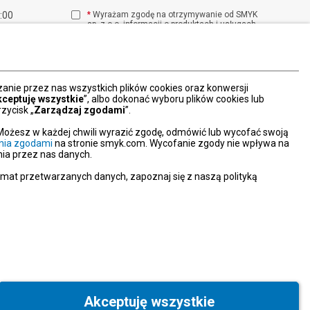
1:00
*
Wyrażam zgodę na otrzymywanie od SMYK
sp. z o.o. informacji o produktach i usługach
00
oraz promocjach i zniżkach oferowanych
00
przez SMYK sp. z o.o., za pośrednictwem
środków komunikacji elektronicznej (e-mail).
W każdej chwili możesz z łatwością cofnąć
wyrażone zgody.
nie przez nas wszystkich plików cookies oraz konwersji
więcej
kceptuję wszystkie
”, albo dokonać wyboru plików cookies lub
zycisk „
Zarządzaj zgodami
”.
Możesz w każdej chwili wyrazić zgodę, odmówić lub wycofać swoją
nia zgodami
na stronie smyk.com. Wycofanie zgody nie wpływa na
ia przez nas danych.
emat przetwarzanych danych, zapoznaj się z naszą polityką
Akceptuję wszystkie