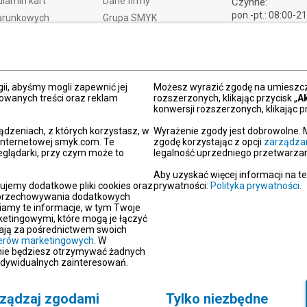
lamin kart
Dane firmy
Czynne:
pon.-pt.: 08:00-2
arunkowych
Grupa SMYK
sob.: 09:00-21:
t i czas dostawy
Smyk.ua
ndz.: 10:00-18:
ty i wymiany
Smyk.ro
lamacje
Akt o usługach cyfrowych
dy płatności
Deklaracja dostępności
ii, abyśmy mogli zapewnić jej
Możesz wyrazić zgodę na umieszcza
zowanych treści oraz reklam
rozszerzonych, klikając przycisk „
A
Po
konwersji rozszerzonych, klikając pr
kacja SMYK
ądzeniach, z których korzystasz, w
Wyrażenie zgody jest dobrowolne. 
y podarunkowe
 internetowej smyk.com. Te
zgodę korzystając z opcji
zarządza
eglądarki, przy czym może to
legalność uprzedniego przetwarzan
dź sklep SMYK
gram SMYK Klub
Aby uzyskać więcej informacji na t
ujemy dodatkowe pliki cookies oraz
prywatności:
Polityka prywatności
.
letter
i przechowywania dodatkowych
unikaty
iamy te informacje, w tym Twoje
etingowymi, które mogą je łączyć
aracje zgodności
erają za pośrednictwem swoich
tnerów marketingowych
oc
. W
 nie będziesz otrzymywać żadnych
akt
ndywidualnych zainteresowań.
ządzaj zgodami
Tylko niezbędne