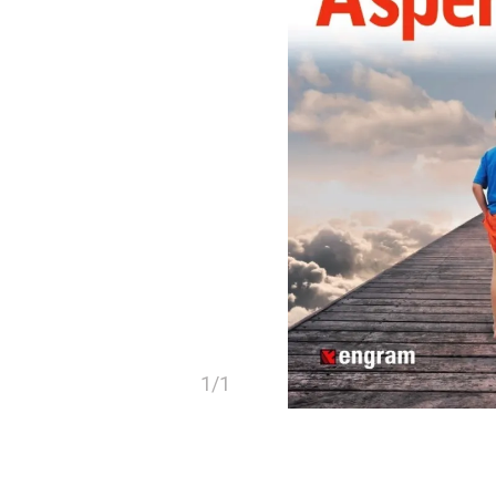
1
/
1