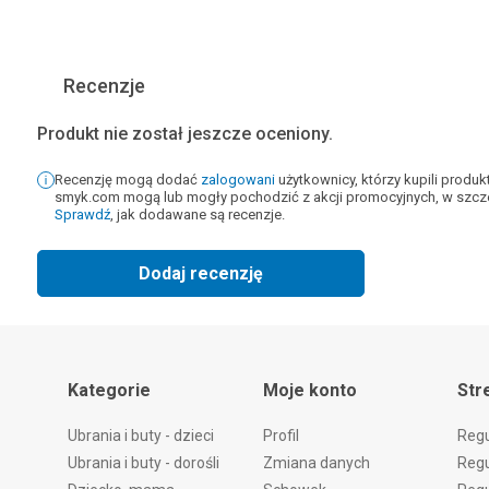
Recenzje
Produkt nie został jeszcze oceniony.
Recenzję mogą dodać
zalogowani
użytkownicy, którzy kupili produ
smyk.com mogą lub mogły pochodzić z akcji promocyjnych, w szcze
Sprawdź
, jak dodawane są recenzje.
Dodaj recenzję
Kategorie
Moje konto
Str
Ubrania i buty - dzieci
Profil
Reg
Ubrania i buty - dorośli
Zmiana danych
Regu