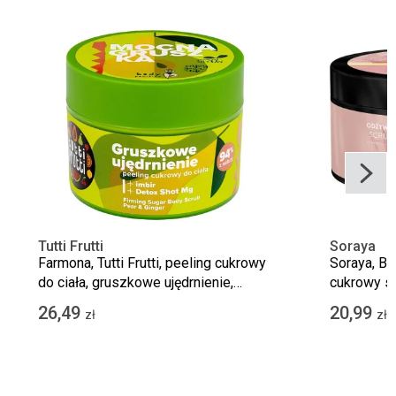
Tutti Frutti
Soraya
Farmona, Tutti Frutti, peeling cukrowy
Soraya, B
do ciała, gruszkowe ujędrnienie,
cukrowy scr
gruszka&imbir, 300g
nasycenia,
26,49
20,99
zł
zł