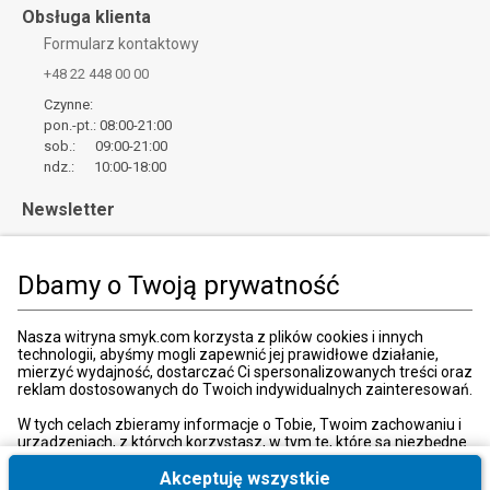
Obsługa klienta
Formularz kontaktowy
+48 22 448 00 00
Czynne:
pon.-pt.: 08:00-21:00
sob.: 09:00-21:00
ndz.: 10:00-18:00
Newsletter
Zapisz
Wpisz adres email
Dbamy o Twoją prywatność
*
Wyrażam zgodę na otrzymywanie od SMYK sp. z o.o. informacji o
Nasza witryna smyk.com korzysta z plików cookies i innych
produktach i usługach oraz promocjach i zniżkach oferowanych
technologii, abyśmy mogli zapewnić jej prawidłowe działanie,
przez SMYK sp. z o.o., za pośrednictwem środków komunikacji
mierzyć wydajność, dostarczać Ci spersonalizowanych treści oraz
elektronicznej (e-mail).
reklam dostosowanych do Twoich indywidualnych zainteresowań.
W każdej chwili możesz z łatwością cofnąć wyrażone zgody.
więcej
W tych celach zbieramy informacje o Tobie, Twoim zachowaniu i
urządzeniach, z których korzystasz, w tym te, które są niezbędne
do prawidłowego funkcjonowania strony internetowej smyk.com.
Te niezbędne pliki cookies możesz wyłączyć zmieniając
Akceptuję wszystkie