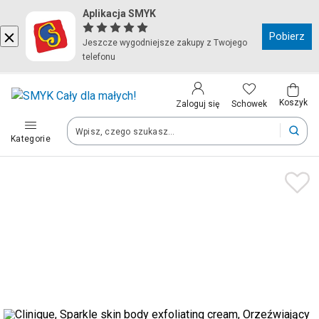
Aplikacja SMYK
Kraj i język
Pobierz
Jeszcze wygodniejsze zakupy z Twojego
telefonu
Wybierz kraj, aby przejść do zakupów
Polska (Poland)
Koszyk
Schowek
Zaloguj się
Kategorie
Twoje zamówienia dostarczymy na teren wybranego kraju.
Język
Polski
Po zmianie kraju część produktów może zostać usunięta z kosz
Zapisz