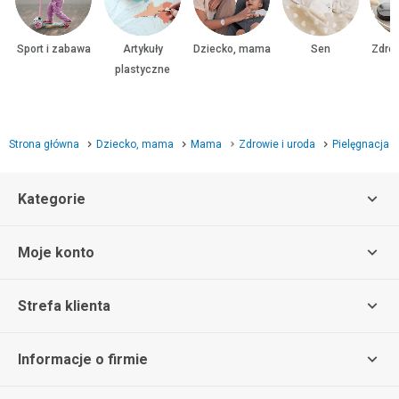
Sport i zabawa
Artykuły
Dziecko, mama
Sen
Zdrow
plastyczne
Strona główna
Dziecko, mama
Mama
Zdrowie i uroda
Pielęgnacja
Kategorie
Moje konto
Strefa klienta
Informacje o firmie