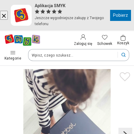
Aplikacja SMYK
Kraj i język
Pobierz
Jeszcze wygodniejsze zakupy z Twojego
telefonu
Wybierz kraj, aby przejść do zakupów
Polska (Poland)
Koszyk
Schowek
Zaloguj się
Kategorie
Twoje zamówienia dostarczymy na teren wybranego kraju.
Język
Polski
Po zmianie kraju część produktów może zostać usunięta z kosz
Zapisz