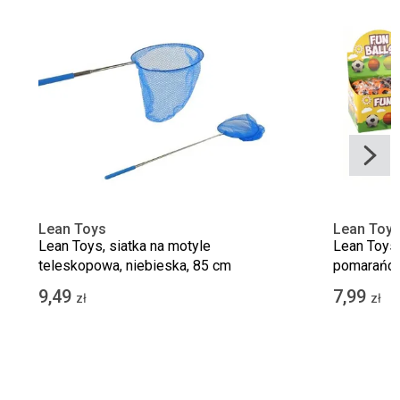
Lean Toys
Lean Toy
Lean Toys, siatka na motyle
Lean Toys,
teleskopowa, niebieska, 85 cm
pomarańcz
9,49
7,99
zł
zł