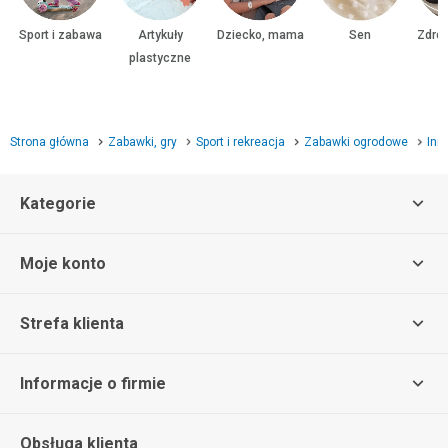
Sport i zabawa
Artykuły
Dziecko, mama
Sen
Zdrow
plastyczne
Strona główna
Zabawki, gry
Sport i rekreacja
Zabawki ogrodowe
Inn
Kategorie
Moje konto
Strefa klienta
Informacje o firmie
Obsługa klienta