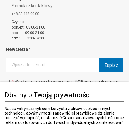
Formularz kontaktowy
+48 22 448 00 00
Czynne:
pon.-pt.: 08:00-21:00
sob.: 09:00-21:00
ndz.: 10:00-18:00
Newsletter
Zapisz
Wpisz adres email
*
Wyrażam zgodę na otrzymywanie od SMYK sp. z o.o. informacji o
produktach i usługach oraz promocjach i zniżkach oferowanych
przez SMYK sp. z o.o., za pośrednictwem środków komunikacji
Dbamy o Twoją prywatność
elektronicznej (e-mail).
W każdej chwili możesz z łatwością cofnąć wyrażone zgody.
więcej
Nasza witryna smyk.com korzysta z plików cookies i innych
technologii, abyśmy mogli zapewnić jej prawidłowe działanie,
mierzyć wydajność, dostarczać Ci spersonalizowanych treści oraz
reklam dostosowanych do Twoich indywidualnych zainteresowań.