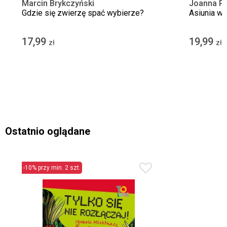
Marcin Brykczyński
Joanna P
Gdzie się zwierzę spać wybierze?
Asiunia w
17,99
19,99
zł
zł
Ostatnio oglądane
-10% przy min. 2 szt.