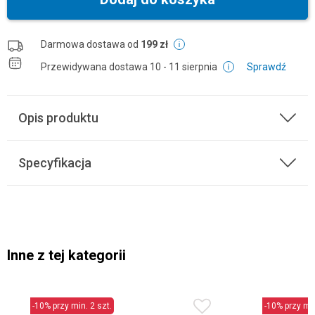
Darmowa dostawa od
199 zł
Przewidywana dostawa
10 - 11 sierpnia
Sprawdź
Opis produktu
Specyfikacja
Inne z tej kategorii
-10% przy min. 2 szt.
-10% przy min