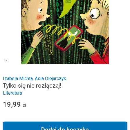
1
/
1
Izabela Michta
,
Asia Olejarczyk
Tylko się nie rozłączaj!
Literatura
19,99
zł
Dodaj do koszyka