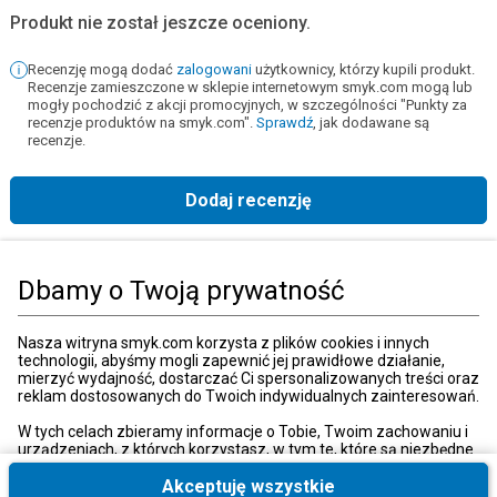
Produkt nie został jeszcze oceniony.
Recenzję mogą dodać
zalogowani
użytkownicy, którzy kupili produkt.
Recenzje zamieszczone w sklepie internetowym smyk.com mogą lub
mogły pochodzić z akcji promocyjnych, w szczególności "Punkty za
recenzje produktów na smyk.com".
Sprawdź
, jak dodawane są
recenzje.
Dodaj recenzję
Strona główna
Książki, muzyka, film
Książki
Literatura dziecięca
Dbamy o Twoją prywatność
Kategorie
Nasza witryna smyk.com korzysta z plików cookies i innych
technologii, abyśmy mogli zapewnić jej prawidłowe działanie,
mierzyć wydajność, dostarczać Ci spersonalizowanych treści oraz
reklam dostosowanych do Twoich indywidualnych zainteresowań.
Moje konto
W tych celach zbieramy informacje o Tobie, Twoim zachowaniu i
urządzeniach, z których korzystasz, w tym te, które są niezbędne
do prawidłowego funkcjonowania strony internetowej smyk.com.
Strefa klienta
Te niezbędne pliki cookies możesz wyłączyć zmieniając
Akceptuję wszystkie