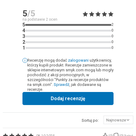
5
/5
na podstawie
2
ocen
5
2
4
0
3
0
2
0
1
0
Recenzję mogą dodać
zalogowani
użytkownicy,
którzy kupili produkt. Recenzje zamieszczone w
sklepie internetowym smyk.com mogą lub mogły
pochodzić z akcji promocyjnych, w
szczególności "Punkty za recenzje produktów
na smyk.com".
Sprawdź
, jak dodawane są
recenzje.
Dodaj recenzję
Najnowsze
Sortuj po: