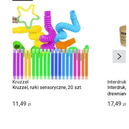
Kruzzel
Interdruk
Kruzzel, rurki sensoryczne, 20 szt.
Interdruk, 
drewniane
11,49
17,49
zł
zł