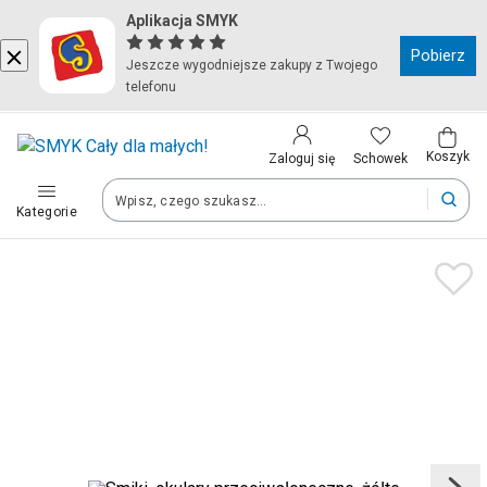
Aplikacja SMYK
Kraj i język
Pobierz
Jeszcze wygodniejsze zakupy z Twojego
telefonu
Wybierz kraj, aby przejść do zakupów
Polska (Poland)
Koszyk
Schowek
Zaloguj się
Kategorie
Twoje zamówienia dostarczymy na teren wybranego kraju.
Język
Polski
Po zmianie kraju część produktów może zostać usunięta z kosz
Zapisz