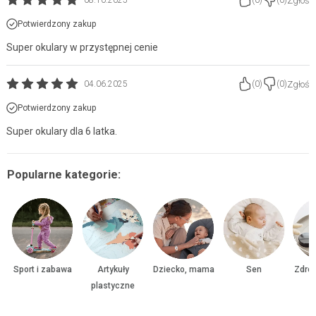
Zgłoś
08.10.2025
(
0
)
(
0
)
Potwierdzony zakup
Super okulary w przystępnej cenie
Zgłoś
04.06.2025
(
0
)
(
0
)
Potwierdzony zakup
Super okulary dla 6 latka.
Popularne kategorie:
Sport i zabawa
Artykuły
Dziecko, mama
Sen
Zdrow
plastyczne