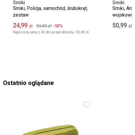
Smiki
Smiki
Smiki, Policja, samochód, śrubokręt,
Smiki, Arm
zestaw
wojskowy 
pojazd z f
24,99
50,99
59,49
zł
-58%
zł
zł
Najniższa cena z 30 dni przed obniżką:
59,49 zł
Ostatnio oglądane