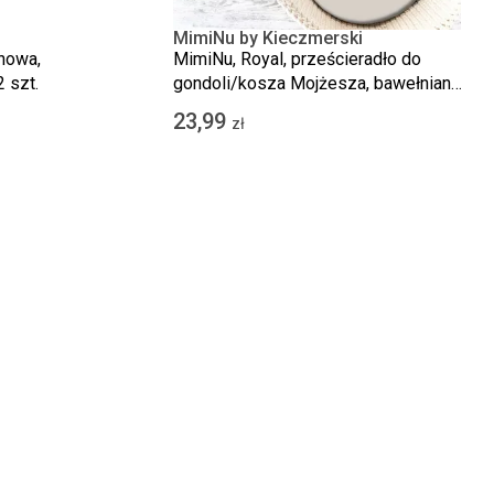
MimiNu by Kieczmerski
nowa,
MimiNu, Royal, prześcieradło do
 szt.
gondoli/kosza Mojżesza, bawełniane,
beż, 35x80 cm
23,99
zł