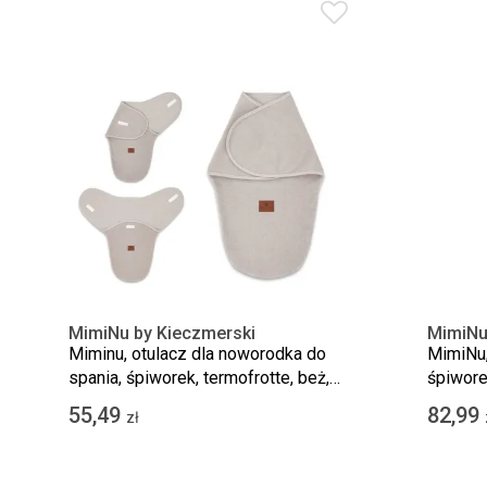
MimiNu by Kieczmerski
MimiNu
Miminu, otulacz dla noworodka do
MimiNu,
spania, śpiworek, termofrotte, beż,
śpiwore
TOG 0.5, 56x32 cm
0-3 m
55,49
82,99
zł