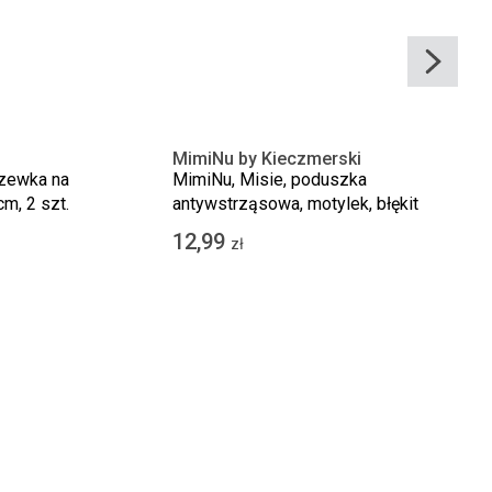
MimiNu by Kieczmerski
szewka na
MimiNu, Misie, poduszka
cm, 2 szt.
antywstrząsowa, motylek, błękit
12,99
zł