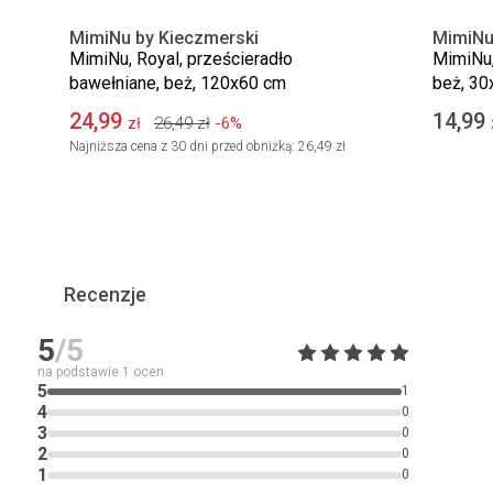
MimiNu by Kieczmerski
MimiNu
MimiNu, Royal, prześcieradło
MimiNu,
bawełniane, beż, 120x60 cm
beż, 30
24,99
14,99
26,49
zł
-6%
zł
Najniższa cena z 30 dni przed obniżką:
26,49 zł
Recenzje
5
/5
na podstawie
1
ocen
5
1
4
0
3
0
2
0
1
0