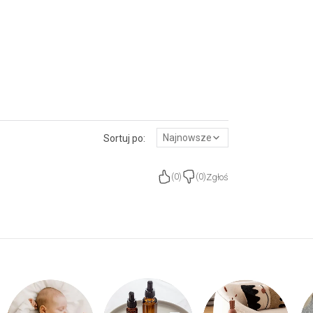
Najnowsze
Sortuj po:
Zgłoś
(
0
)
(
0
)