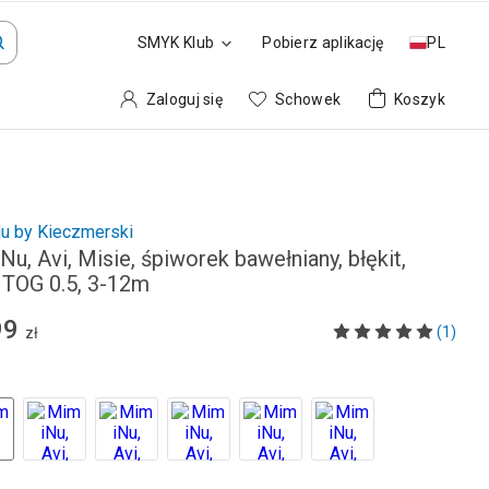
SMYK Klub
Pobierz aplikację
PL
Zaloguj się
Schowek
Koszyk
u by Kieczmerski
u, Avi, Misie, śpiworek bawełniany, błękit,
, TOG 0.5, 3-12m
99
(1)
zł