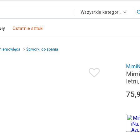
Wszystkie kategorie
oły
Ostatnie sztuki
 niemowlęca
Śpiworki do spania
MimiN
MimiN
letni
75,