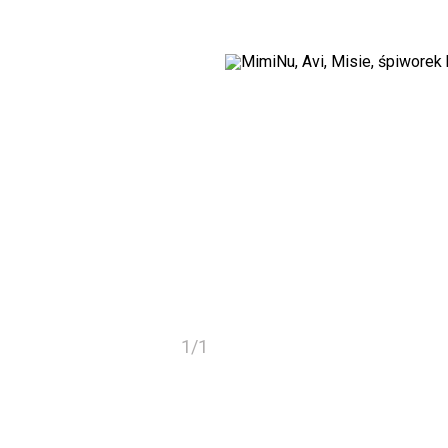
1
/
1